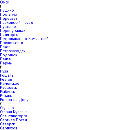
Омск
П
Пущино
Протвино
Пересвет
Павловский Посад
Пушкино
Первоуральск
Пятигорск
Петропавловск-Камчатский
Прокопьевск
Псков
Петрозаводск
Подольск
Пенза
Пермь
Р
Руза
Рошаль
Реутов
Раменское
Рубцовск
Рыбинск
Рязань
Ростов-на-Дону
С
Ступино
Старая Купавна
Солнечногорск
Сергиев Посад
Северск
Серпухов