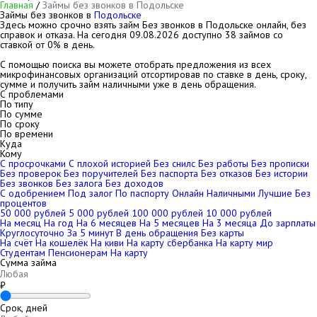
Главная
/
Займы без звонков в Подольске
Займы без звонков в
Подольске
Здесь можно срочно взять займ Без звонков в Подольске онлайн, без
справок и отказа. На сегодня
09.08.2026
доступно 38 займов со
ставкой от 0% в день.
С помощью поиска вы можете отобрать предложения из всех
микрофинансовых организаций отсортировав по ставке в день, сроку,
сумме и получить займ наличными уже в день обращения.
С проблемами
По типу
По сумме
По сроку
По времени
Куда
Кому
С просрочками
С плохой историей
Без снилс
Без работы
Без прописки
Без проверок
Без поручителей
Без паспорта
Без отказов
Без истории
Без звонков
Без залога
Без доходов
С одобрением
Под залог
По паспорту
Онлайн
Наличными
Лучшие
Без
процентов
50 000 рублей
5 000 рублей
100 000 рублей
10 000 рублей
На месяц
На год
На 6 месяцев
На 5 месяцев
На 3 месяца
До зарплаты
Круглосуточно
За 5 минут
В день обращения
Без карты
На счёт
На кошелёк
На киви
На карту сбербанка
На карту мир
Студентам
Пенсионерам
На карту
Сумма займа
₽
Срок, дней