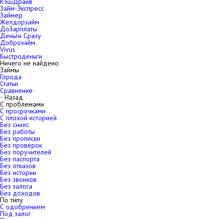
КэшДрайв
Займ-Экспресс
Займер
Желдорзайм
ДоЗарплаты
Деньги Сразу
Доброзайм
Vivus
Быстроденьги
Ничего не найдено
Займы
Города
Статьи
Сравнение
Назад
С проблемами
С просрочками
С плохой историей
Без снилс
Без работы
Без прописки
Без проверок
Без поручителей
Без паспорта
Без отказов
Без истории
Без звонков
Без залога
Без доходов
По типу
С одобрением
Под залог