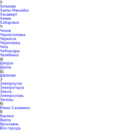
Х
Хотьково
Ханты-Мансийск
Хасавюрт
Химки
Хабаровск
Ч
Чехов
Черноголовка
Черкесск
Череповец
Чита
Чебоксары
Челябинск
Ш
Шатура
Шахты
Щ
Щёлково
Э
Электроугли
Электрогорск
Элиста
Электросталь
Энгельс
Ю
Южно-Сахалинск
Я
Яхрома
Якутск
Ярославль
Все города