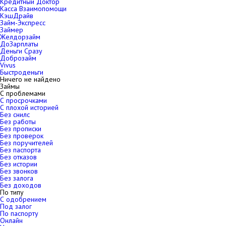
Кредитный Доктор
Касса Взаимопомощи
КэшДрайв
Займ-Экспресс
Займер
Желдорзайм
ДоЗарплаты
Деньги Сразу
Доброзайм
Vivus
Быстроденьги
Ничего не найдено
Займы
С проблемами
С просрочками
С плохой историей
Без снилс
Без работы
Без прописки
Без проверок
Без поручителей
Без паспорта
Без отказов
Без истории
Без звонков
Без залога
Без доходов
По типу
С одобрением
Под залог
По паспорту
Онлайн