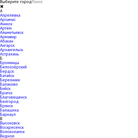
Выберите город
✖
A
Апрелевка
Арзамас
Ачинск
Артём
Альметьевск
Армавир
Абакан
Ангарск
Архангельск
Астрахань
Б
Бронницы
Белоозёрский
Бердск
Батайск
Березники
Балаково
Бийск
Братск
Благовещенск
Белгород
Брянск
Балашиха
Барнаул
В
Высоковск
Воскресенск
Волоколамск
Видное