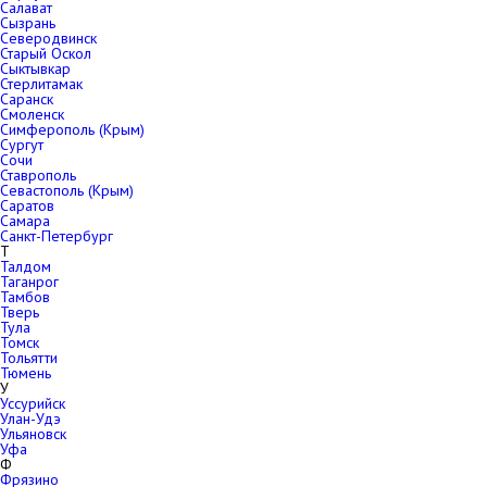
Салават
Сызрань
Северодвинск
Старый Оскол
Сыктывкар
Стерлитамак
Саранск
Смоленск
Симферополь (Крым)
Сургут
Сочи
Ставрополь
Севастополь (Крым)
Саратов
Самара
Санкт-Петербург
Т
Талдом
Таганрог
Тамбов
Тверь
Тула
Томск
Тольятти
Тюмень
У
Уссурийск
Улан-Удэ
Ульяновск
Уфа
Ф
Фрязино