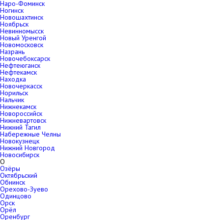
Наро-Фоминск
Ногинск
Новошахтинск
Ноябрьск
Невинномысск
Новый Уренгой
Новомосковск
Назрань
Новочебоксарск
Нефтеюганск
Нефтекамск
Находка
Новочеркасск
Норильск
Нальчик
Нижнекамск
Новороссийск
Нижневартовск
Нижний Тагил
Набережные Челны
Новокузнецк
Нижний Новгород
Новосибирск
О
Озёры
Октябрьский
Обнинск
Орехово-Зуево
Одинцово
Орск
Орёл
Оренбург