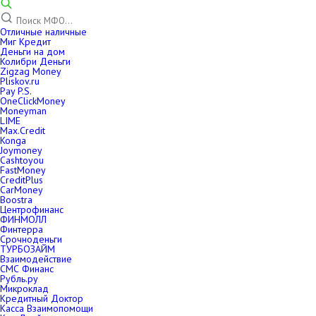
Отличные наличные
Миг Кредит
Деньги на дом
Колибри Деньги
Zigzag Money
Pliskov.ru
Pay P.S.
OneClickMoney
Moneyman
LIME
Max.Credit
Konga
Joymoney
Cashtoyou
FastMoney
CreditPlus
CarMoney
Boostra
Центрофинанс
ФИНМОЛЛ
Финтерра
Срочноденьги
ТУРБОЗАЙМ
Взаимодействие
СМС Финанс
Рубль.ру
Микроклад
Кредитный Доктор
Касса Взаимопомощи