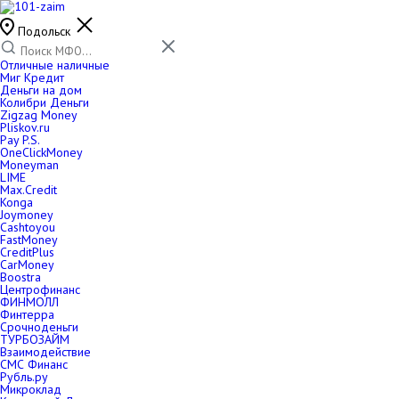
Подольск
Отличные наличные
Миг Кредит
Деньги на дом
Колибри Деньги
Zigzag Money
Pliskov.ru
Pay P.S.
OneClickMoney
Moneyman
LIME
Max.Credit
Konga
Joymoney
Cashtoyou
FastMoney
CreditPlus
CarMoney
Boostra
Центрофинанс
ФИНМОЛЛ
Финтерра
Срочноденьги
ТУРБОЗАЙМ
Взаимодействие
СМС Финанс
Рубль.ру
Микроклад