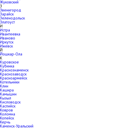
Жуковский
З
Звенигород
Зарайск
Зеленодольск
Златоуст
И
Истра
Ивантеевка
Иваново
Иркутск
Ижевск
Й
Йошкар-Ола
К
Куровское
Кубинка
Краснознаменск
Краснозаводск
Красноармейск
Котельники
Клин
Кашира
Камышин
Кызыл
Кисловодск
Каспийск
Ковров
Коломна
Копейск
Керчь
Каменск-Уральский