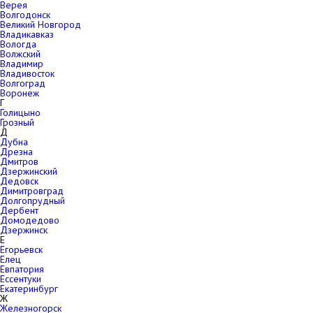
Верея
Волгодонск
Великий Новгород
Владикавказ
Вологда
Волжский
Владимир
Владивосток
Волгоград
Воронеж
Г
Голицыно
Грозный
Д
Дубна
Дрезна
Дмитров
Дзержинский
Дедовск
Димитровград
Долгопрудный
Дербент
Домодедово
Дзержинск
Е
Егорьевск
Елец
Евпатория
Ессентуки
Екатеринбург
Ж
Железногорск