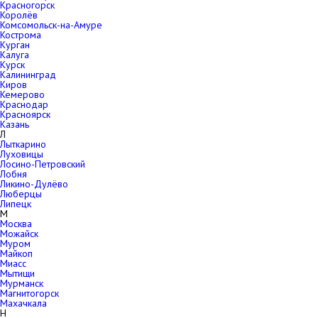
Красногорск
Королёв
Комсомольск-на-Амуре
Кострома
Курган
Калуга
Курск
Калининград
Киров
Кемерово
Краснодар
Красноярск
Казань
Л
Лыткарино
Луховицы
Лосино-Петровский
Лобня
Ликино-Дулёво
Люберцы
Липецк
М
Москва
Можайск
Муром
Майкоп
Миасс
Мытищи
Мурманск
Магнитогорск
Махачкала
Н