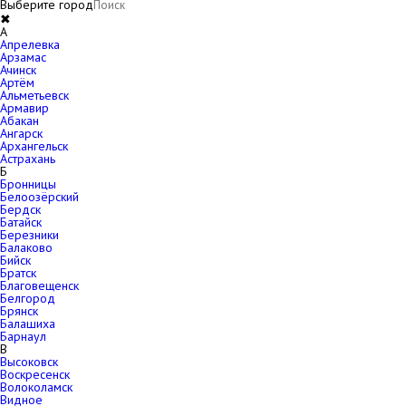
Выберите город
✖
A
Апрелевка
Арзамас
Ачинск
Артём
Альметьевск
Армавир
Абакан
Ангарск
Архангельск
Астрахань
Б
Бронницы
Белоозёрский
Бердск
Батайск
Березники
Балаково
Бийск
Братск
Благовещенск
Белгород
Брянск
Балашиха
Барнаул
В
Высоковск
Воскресенск
Волоколамск
Видное