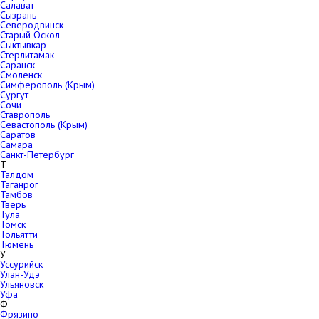
Салават
Сызрань
Северодвинск
Старый Оскол
Сыктывкар
Стерлитамак
Саранск
Смоленск
Симферополь (Крым)
Сургут
Сочи
Ставрополь
Севастополь (Крым)
Саратов
Самара
Санкт-Петербург
Т
Талдом
Таганрог
Тамбов
Тверь
Тула
Томск
Тольятти
Тюмень
У
Уссурийск
Улан-Удэ
Ульяновск
Уфа
Ф
Фрязино