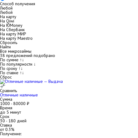
Способ получения
Любой
Любой
На карту
На Qiwi
На ЮMoney
На СберБанк
На карту МИР
На карту Maestro
Сбросить
Найти
Все микрозаймы
38
предложений подобрано
По сумме ↑↓
По популярности ↓
По сроку ↑↓
По ставке ↑↓
Сброс
Сравнить
Отличные наличные
Сумма
1000
-
80000
₽
Время
до 5 минут
Срок
30
-
180
дней
Ставка
от
0.3
%
Получение: