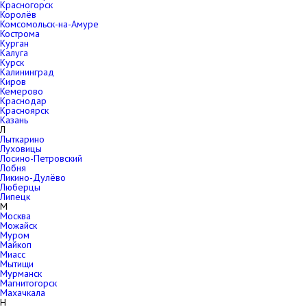
Красногорск
Королёв
Комсомольск-на-Амуре
Кострома
Курган
Калуга
Курск
Калининград
Киров
Кемерово
Краснодар
Красноярск
Казань
Л
Лыткарино
Луховицы
Лосино-Петровский
Лобня
Ликино-Дулёво
Люберцы
Липецк
М
Москва
Можайск
Муром
Майкоп
Миасс
Мытищи
Мурманск
Магнитогорск
Махачкала
Н