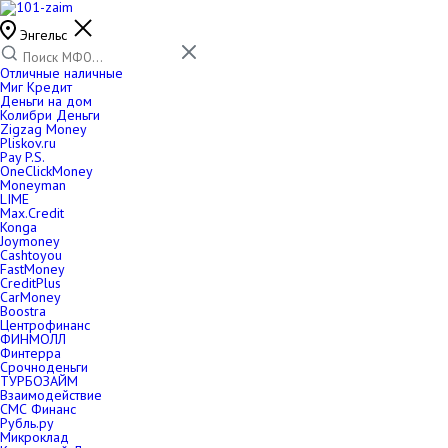
Энгельс
Отличные наличные
Миг Кредит
Деньги на дом
Колибри Деньги
Zigzag Money
Pliskov.ru
Pay P.S.
OneClickMoney
Moneyman
LIME
Max.Credit
Konga
Joymoney
Cashtoyou
FastMoney
CreditPlus
CarMoney
Boostra
Центрофинанс
ФИНМОЛЛ
Финтерра
Срочноденьги
ТУРБОЗАЙМ
Взаимодействие
СМС Финанс
Рубль.ру
Микроклад