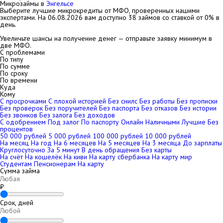
Микрозаймы в
Энгельсе
Выберите лучшие микрокредиты от МФО, проверенных нашими
экспертами. На
06.08.2026
вам доступно 38 займов со ставкой от 0% в
день.
Увеличьте шансы на получение денег — отправьте заявку минимум в
две МФО.
С проблемами
По типу
По сумме
По сроку
По времени
Куда
Кому
С просрочками
С плохой историей
Без снилс
Без работы
Без прописки
Без проверок
Без поручителей
Без паспорта
Без отказов
Без истории
Без звонков
Без залога
Без доходов
С одобрением
Под залог
По паспорту
Онлайн
Наличными
Лучшие
Без
процентов
50 000 рублей
5 000 рублей
100 000 рублей
10 000 рублей
На месяц
На год
На 6 месяцев
На 5 месяцев
На 3 месяца
До зарплаты
Круглосуточно
За 5 минут
В день обращения
Без карты
На счёт
На кошелёк
На киви
На карту сбербанка
На карту мир
Студентам
Пенсионерам
На карту
Сумма займа
₽
Срок, дней