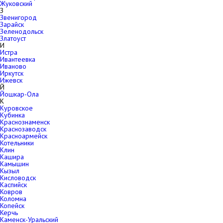
Жуковский
З
Звенигород
Зарайск
Зеленодольск
Златоуст
И
Истра
Ивантеевка
Иваново
Иркутск
Ижевск
Й
Йошкар-Ола
К
Куровское
Кубинка
Краснознаменск
Краснозаводск
Красноармейск
Котельники
Клин
Кашира
Камышин
Кызыл
Кисловодск
Каспийск
Ковров
Коломна
Копейск
Керчь
Каменск-Уральский