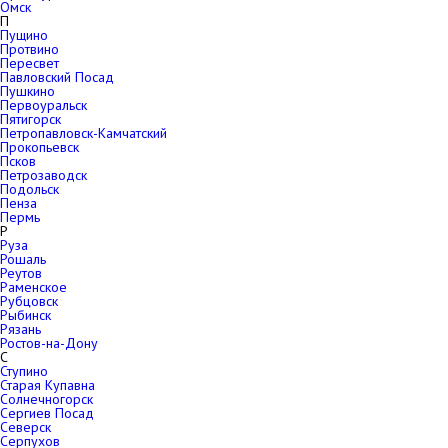
Омск
П
Пущино
Протвино
Пересвет
Павловский Посад
Пушкино
Первоуральск
Пятигорск
Петропавловск-Камчатский
Прокопьевск
Псков
Петрозаводск
Подольск
Пенза
Пермь
Р
Руза
Рошаль
Реутов
Раменское
Рубцовск
Рыбинск
Рязань
Ростов-на-Дону
С
Ступино
Старая Купавна
Солнечногорск
Сергиев Посад
Северск
Серпухов