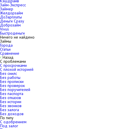
КэшДрайв
Займ-Экспресс
Займер
Желдорзайм
ДоЗарплаты
Деньги Сразу
Доброзайм
Vivus
Быстроденьги
Ничего не найдено
Займы
Города
Статьи
Сравнение
Назад
С проблемами
С просрочками
С плохой историей
Без снилс
Без работы
Без прописки
Без проверок
Без поручителей
Без паспорта
Без отказов
Без истории
Без звонков
Без залога
Без доходов
По типу
С одобрением
Под залог