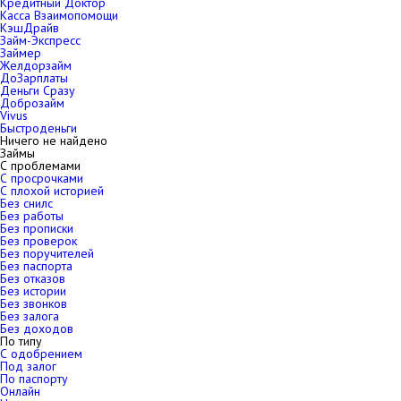
Кредитный Доктор
Касса Взаимопомощи
КэшДрайв
Займ-Экспресс
Займер
Желдорзайм
ДоЗарплаты
Деньги Сразу
Доброзайм
Vivus
Быстроденьги
Ничего не найдено
Займы
С проблемами
С просрочками
С плохой историей
Без снилс
Без работы
Без прописки
Без проверок
Без поручителей
Без паспорта
Без отказов
Без истории
Без звонков
Без залога
Без доходов
По типу
С одобрением
Под залог
По паспорту
Онлайн