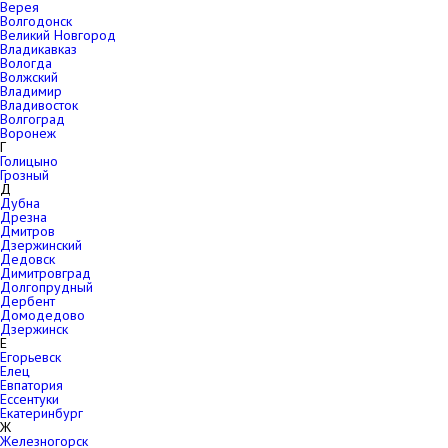
Верея
Волгодонск
Великий Новгород
Владикавказ
Вологда
Волжский
Владимир
Владивосток
Волгоград
Воронеж
Г
Голицыно
Грозный
Д
Дубна
Дрезна
Дмитров
Дзержинский
Дедовск
Димитровград
Долгопрудный
Дербент
Домодедово
Дзержинск
Е
Егорьевск
Елец
Евпатория
Ессентуки
Екатеринбург
Ж
Железногорск