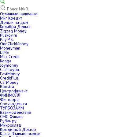
Отличные наличные
Миг Кредит
Деньги на дом
Колибри Деньги
Zigzag Money
Pliskov.ru
Pay P.S.
OneClickMoney
Moneyman
LIME
Max.Credit
Konga
Joymoney
Cashtoyou
FastMoney
CreditPlus
CarMoney
Boostra
Центрофинанс
ФИНМОЛЛ
Финтерра
Срочноденьги
ТУРБОЗАЙМ
Взаимодействие
СМС Финанс
Рубль.ру
Микроклад
Кредитный Доктор
Касса Взаимопомощи