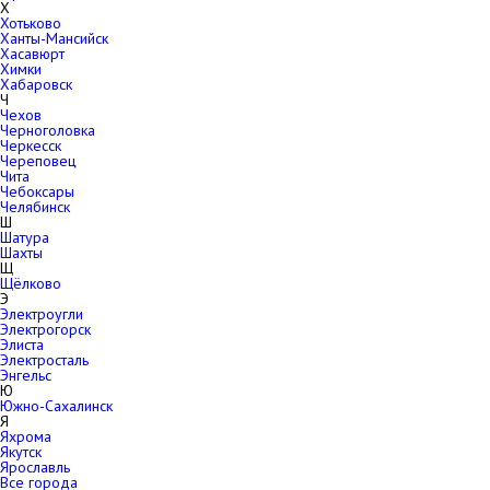
Х
Хотьково
Ханты-Мансийск
Хасавюрт
Химки
Хабаровск
Ч
Чехов
Черноголовка
Черкесск
Череповец
Чита
Чебоксары
Челябинск
Ш
Шатура
Шахты
Щ
Щёлково
Э
Электроугли
Электрогорск
Элиста
Электросталь
Энгельс
Ю
Южно-Сахалинск
Я
Яхрома
Якутск
Ярославль
Все города