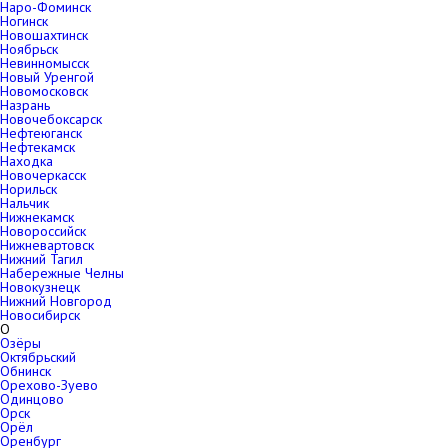
Наро-Фоминск
Ногинск
Новошахтинск
Ноябрьск
Невинномысск
Новый Уренгой
Новомосковск
Назрань
Новочебоксарск
Нефтеюганск
Нефтекамск
Находка
Новочеркасск
Норильск
Нальчик
Нижнекамск
Новороссийск
Нижневартовск
Нижний Тагил
Набережные Челны
Новокузнецк
Нижний Новгород
Новосибирск
О
Озёры
Октябрьский
Обнинск
Орехово-Зуево
Одинцово
Орск
Орёл
Оренбург