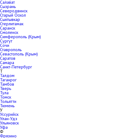
Салават
Сызрань
Северодвинск
Старый Оскол
Сыктывкар
Стерлитамак
Саранск
Смоленск
Симферополь (Крым)
Сургут
Сочи
Ставрополь
Севастополь (Крым)
Саратов
Самара
Санкт-Петербург
Т
Талдом
Таганрог
Тамбов
Тверь
Тула
Томск
Тольятти
Тюмень
У
Уссурийск
Улан-Удэ
Ульяновск
Уфа
Ф
Фрязино