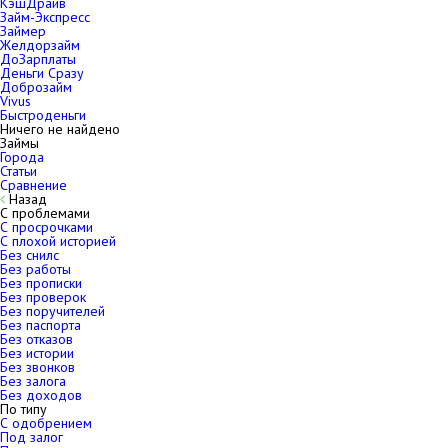
КэшДрайв
Займ-Экспресс
Займер
Желдорзайм
ДоЗарплаты
Деньги Сразу
Доброзайм
Vivus
Быстроденьги
Ничего не найдено
Займы
Города
Статьи
Сравнение
Назад
С проблемами
С просрочками
С плохой историей
Без снилс
Без работы
Без прописки
Без проверок
Без поручителей
Без паспорта
Без отказов
Без истории
Без звонков
Без залога
Без доходов
По типу
С одобрением
Под залог