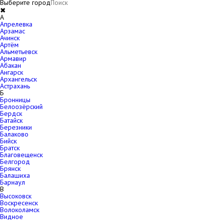
Выберите город
✖
A
Апрелевка
Арзамас
Ачинск
Артём
Альметьевск
Армавир
Абакан
Ангарск
Архангельск
Астрахань
Б
Бронницы
Белоозёрский
Бердск
Батайск
Березники
Балаково
Бийск
Братск
Благовещенск
Белгород
Брянск
Балашиха
Барнаул
В
Высоковск
Воскресенск
Волоколамск
Видное