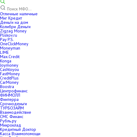
Отличные наличные
Миг Кредит
Деньги на дом
Колибри Деньги
Zigzag Money
Pliskov.ru
Pay P.S.
OneClickMoney
Moneyman
LIME
Max.Credit
Konga
Joymoney
Cashtoyou
FastMoney
CreditPlus
CarMoney
Boostra
Центрофинанс
ФИНМОЛЛ
Финтерра
Срочноденьги
ТУРБОЗАЙМ
Взаимодействие
СМС Финанс
Рубль.ру
Микроклад
Кредитный Доктор
Касса Взаимопомощи