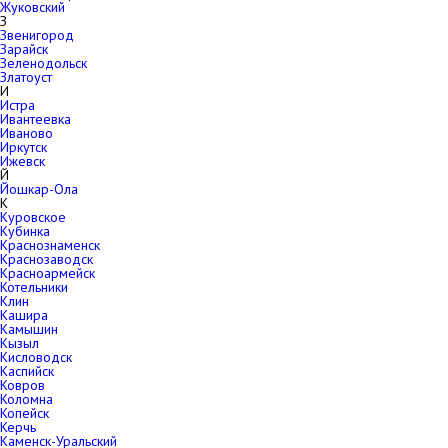
Жуковский
З
Звенигород
Зарайск
Зеленодольск
Златоуст
И
Истра
Ивантеевка
Иваново
Иркутск
Ижевск
Й
Йошкар-Ола
К
Куровское
Кубинка
Краснознаменск
Краснозаводск
Красноармейск
Котельники
Клин
Кашира
Камышин
Кызыл
Кисловодск
Каспийск
Ковров
Коломна
Копейск
Керчь
Каменск-Уральский