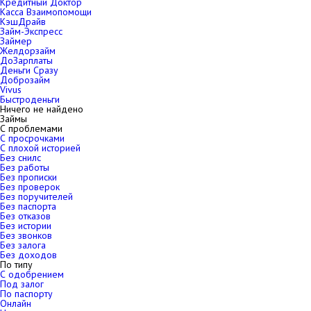
Кредитный Доктор
Касса Взаимопомощи
КэшДрайв
Займ-Экспресс
Займер
Желдорзайм
ДоЗарплаты
Деньги Сразу
Доброзайм
Vivus
Быстроденьги
Ничего не найдено
Займы
С проблемами
С просрочками
С плохой историей
Без снилс
Без работы
Без прописки
Без проверок
Без поручителей
Без паспорта
Без отказов
Без истории
Без звонков
Без залога
Без доходов
По типу
С одобрением
Под залог
По паспорту
Онлайн