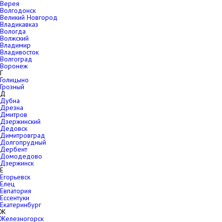
Верея
Волгодонск
Великий Новгород
Владикавказ
Вологда
Волжский
Владимир
Владивосток
Волгоград
Воронеж
Г
Голицыно
Грозный
Д
Дубна
Дрезна
Дмитров
Дзержинский
Дедовск
Димитровград
Долгопрудный
Дербент
Домодедово
Дзержинск
Е
Егорьевск
Елец
Евпатория
Ессентуки
Екатеринбург
Ж
Железногорск