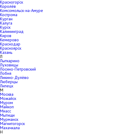
Красногорск
Королёв
Комсомольск-на-Амуре
Кострома
Курган
Калуга
Курск
Калининград
Киров
Кемерово
Краснодар
Красноярск
Казань
Л
Лыткарино
Луховицы
Лосино-Петровский
Лобня
Ликино-Дулёво
Люберцы
Липецк
М
Москва
Можайск
Муром
Майкоп
Миасс
Мытищи
Мурманск
Магнитогорск
Махачкала
Н