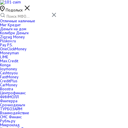
Подольск
Отличные наличные
Миг Кредит
Деньги на дом
Колибри Деньги
Zigzag Money
Pliskov.ru
Pay P.S.
OneClickMoney
Moneyman
LIME
Max.Credit
Konga
Joymoney
Cashtoyou
FastMoney
CreditPlus
CarMoney
Boostra
Центрофинанс
ФИНМОЛЛ
Финтерра
Срочноденьги
ТУРБОЗАЙМ
Взаимодействие
СМС Финанс
Рубль.ру
Микроклад