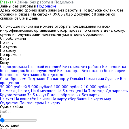
Главная
/
Займы без работы в Подольске
Займы без работы в
Подольске
Здесь можно срочно взять займ Без работы в Подольске онлайн, без
справок и отказа. На сегодня
09.08.2026
доступно 38 займов со
ставкой от 0% в день.
С помощью поиска вы можете отобрать предложения из всех
микрофинансовых организаций отсортировав по ставке в день, сроку,
сумме и получить займ наличными уже в день обращения.
С проблемами
По типу
По сумме
По сроку
По времени
Куда
Кому
С просрочками
С плохой историей
Без снилс
Без работы
Без прописки
Без проверок
Без поручителей
Без паспорта
Без отказов
Без истории
Без звонков
Без залога
Без доходов
С одобрением
Под залог
По паспорту
Онлайн
Наличными
Лучшие
Без
процентов
50 000 рублей
5 000 рублей
100 000 рублей
10 000 рублей
На месяц
На год
На 6 месяцев
На 5 месяцев
На 3 месяца
До зарплаты
Круглосуточно
За 5 минут
В день обращения
Без карты
На счёт
На кошелёк
На киви
На карту сбербанка
На карту мир
Студентам
Пенсионерам
На карту
Сумма займа
₽
Срок, дней