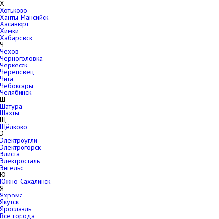
Х
Хотьково
Ханты-Мансийск
Хасавюрт
Химки
Хабаровск
Ч
Чехов
Черноголовка
Черкесск
Череповец
Чита
Чебоксары
Челябинск
Ш
Шатура
Шахты
Щ
Щёлково
Э
Электроугли
Электрогорск
Элиста
Электросталь
Энгельс
Ю
Южно-Сахалинск
Я
Яхрома
Якутск
Ярославль
Все города