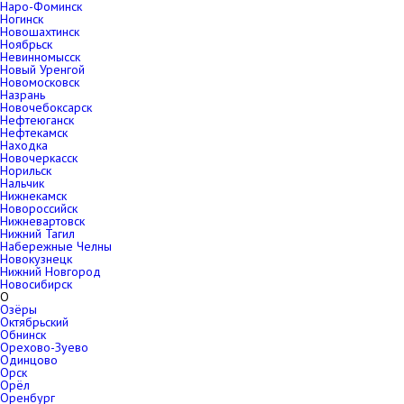
Наро-Фоминск
Ногинск
Новошахтинск
Ноябрьск
Невинномысск
Новый Уренгой
Новомосковск
Назрань
Новочебоксарск
Нефтеюганск
Нефтекамск
Находка
Новочеркасск
Норильск
Нальчик
Нижнекамск
Новороссийск
Нижневартовск
Нижний Тагил
Набережные Челны
Новокузнецк
Нижний Новгород
Новосибирск
О
Озёры
Октябрьский
Обнинск
Орехово-Зуево
Одинцово
Орск
Орёл
Оренбург