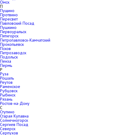
Омск
П
Пущино
Протвино
Пересвет
Павловский Посад
Пушкино
Первоуральск
Пятигорск
Петропавловск-Камчатский
Прокопьевск
Псков
Петрозаводск
Подольск
Пенза
Пермь
Р
Руза
Рошаль
Реутов
Раменское
Рубцовск
Рыбинск
Рязань
Ростов-на-Дону
С
Ступино
Старая Купавна
Солнечногорск
Сергиев Посад
Северск
Серпухов