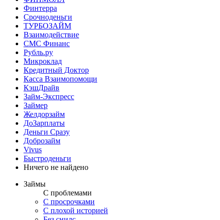
Финтерра
Срочноденьги
ТУРБОЗАЙМ
Взаимодействие
СМС Финанс
Рубль.ру
Микроклад
Кредитный Доктор
Касса Взаимопомощи
КэшДрайв
Займ-Экспресс
Займер
Желдорзайм
ДоЗарплаты
Деньги Сразу
Доброзайм
Vivus
Быстроденьги
Ничего не найдено
Займы
С проблемами
С просрочками
С плохой историей
Без снилс