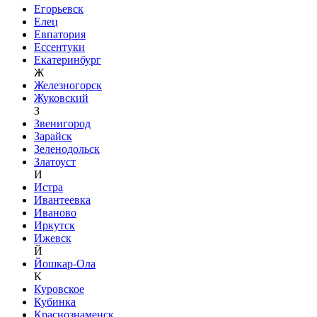
Егорьевск
Елец
Евпатория
Ессентуки
Екатеринбург
Ж
Железногорск
Жуковский
З
Звенигород
Зарайск
Зеленодольск
Златоуст
И
Истра
Ивантеевка
Иваново
Иркутск
Ижевск
Й
Йошкар-Ола
К
Куровское
Кубинка
Краснознаменск