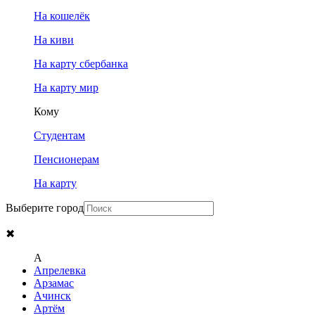
На кошелёк
На киви
На карту сбербанка
На карту мир
Кому
Студентам
Пенсионерам
На карту
Выберите город
✖
A
Апрелевка
Арзамас
Ачинск
Артём