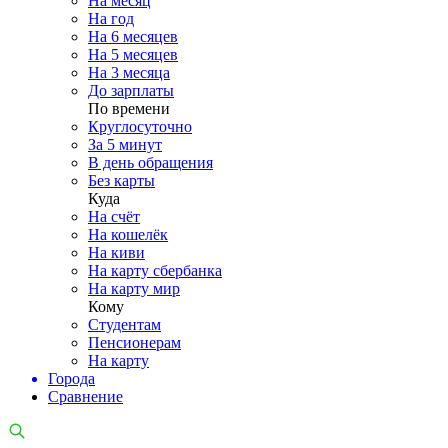
На месяц
На год
На 6 месяцев
На 5 месяцев
На 3 месяца
До зарплаты
По времени
Круглосуточно
За 5 минут
В день обращения
Без карты
Куда
На счёт
На кошелёк
На киви
На карту сбербанка
На карту мир
Кому
Студентам
Пенсионерам
На карту
Города
Сравнение