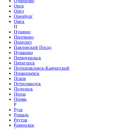
Одинцово
Орск
Орёл
Оренбург
Омск
П
Пущино
Протвино
Пересвет
Павловский Посад
Пушкино
Первоуральск
Пятигорск
Петропавловск-Камчатский
Прокопьевск
Псков
Петрозаводск
Подольск
Пенза
Пермь
Р
Руза
Рошаль
Реутов
Раменское