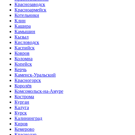
Краснозаводск
Красноармейск
Котельники
Клин
Кашира
Камышин
Кызыл
Кисловодск
Каспийск
Ковров
Коломна
Копейск
Керчь
Каменск-Уральский
Красногорск
Королёв
Комсомольск-на-Амуре
Кострома
Курган
Калуга
Курск
Калининград
Киров
Кемерово
Краснодар