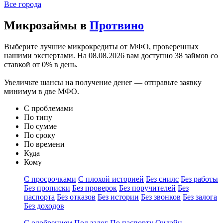
Все города
Микрозаймы в
Протвино
Выберите лучшие микрокредиты от МФО, проверенных
нашими экспертами. На
08.08.2026
вам доступно 38 займов со
ставкой от 0% в день.
Увеличьте шансы на получение денег — отправьте заявку
минимум в две МФО.
С проблемами
По типу
По сумме
По сроку
По времени
Куда
Кому
С просрочками
С плохой историей
Без снилс
Без работы
Без прописки
Без проверок
Без поручителей
Без
паспорта
Без отказов
Без истории
Без звонков
Без залога
Без доходов
С одобрением
Под залог
По паспорту
Онлайн