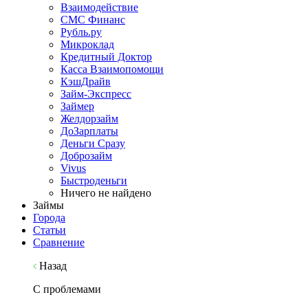
Взаимодействие
СМС Финанс
Рубль.ру
Микроклад
Кредитный Доктор
Касса Взаимопомощи
КэшДрайв
Займ-Экспресс
Займер
Желдорзайм
ДоЗарплаты
Деньги Сразу
Доброзайм
Vivus
Быстроденьги
Ничего не найдено
Займы
Города
Статьи
Сравнение
Назад
С проблемами