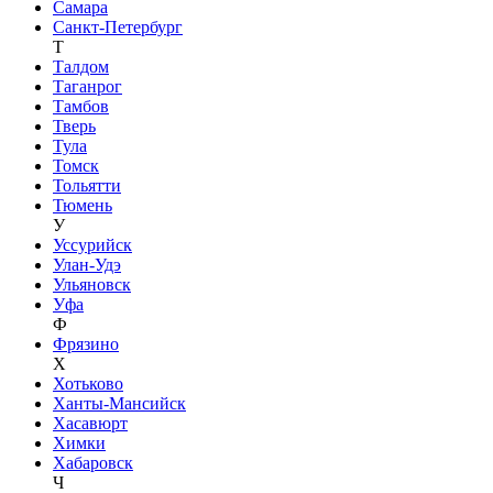
Самара
Санкт-Петербург
Т
Талдом
Таганрог
Тамбов
Тверь
Тула
Томск
Тольятти
Тюмень
У
Уссурийск
Улан-Удэ
Ульяновск
Уфа
Ф
Фрязино
Х
Хотьково
Ханты-Мансийск
Хасавюрт
Химки
Хабаровск
Ч