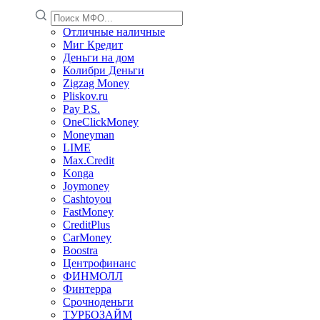
Отличные наличные
Миг Кредит
Деньги на дом
Колибри Деньги
Zigzag Money
Pliskov.ru
Pay P.S.
OneClickMoney
Moneyman
LIME
Max.Credit
Konga
Joymoney
Cashtoyou
FastMoney
CreditPlus
CarMoney
Boostra
Центрофинанс
ФИНМОЛЛ
Финтерра
Срочноденьги
ТУРБОЗАЙМ