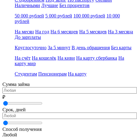
Наличными
Лучшие
Без процентов
50 000 рублей
5 000 рублей
100 000 рублей
10 000
рублей
На месяц
На год
На 6 месяцев
На 5 месяцев
На 3 месяца
До зарплаты
Круглосуточно
За 5 минут
В день обращения
Без карты
На счёт
На кошелёк
На киви
На карту сбербанка
На
карту мир
Студентам
Пенсионерам
На карту
Сумма займа
₽
Срок, дней
Способ получения
Любой