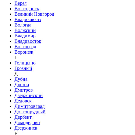
Верея
Волгодонск
Великий Новгород
Владикавказ
Вологда
Волжский
Владимир
Владивосток
Волгоград
Воронеж
Г
Голицыно
Грозный
Д
Дубна
Дрезна
Дмитров
Дзержинский
Дедовск
Димитровград
Долгопрудный
Дербент
Домодедово
Дзержинск
Е