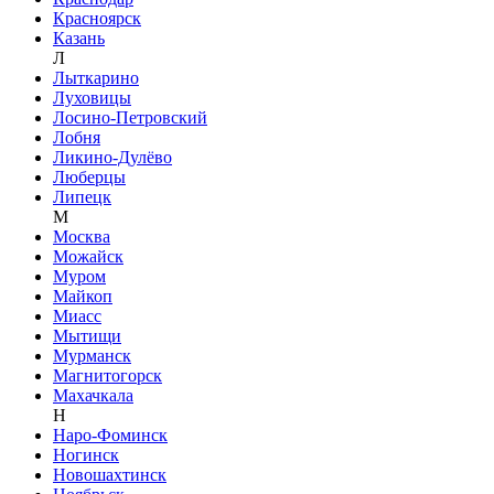
Красноярск
Казань
Л
Лыткарино
Луховицы
Лосино-Петровский
Лобня
Ликино-Дулёво
Люберцы
Липецк
М
Москва
Можайск
Муром
Майкоп
Миасс
Мытищи
Мурманск
Магнитогорск
Махачкала
Н
Наро-Фоминск
Ногинск
Новошахтинск