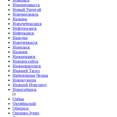
Ноябрьск
Невинномысск
Новый Уренгой
Новомосковск
Назрань
Новочебоксарск
Нефтеюганск
Нефтекамск
Находка
Новочеркасск
Норильск
Нальчик
Нижнекамск
Новороссийск
Нижневартовск
Нижний Тагил
Набережные Челны
Новокузнецк
Нижний Новгород
Новосибирск
О
Озёры
Октябрьский
Обнинск
Орехово-Зуево