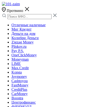
Протвино
Отличные наличные
Миг Кредит
Деньги на дом
Колибри Деньги
Zigzag Money
Pliskov.ru
Pay P.S.
OneClickMoney
Moneyman
LIME
Max.Credit
Konga
Joymoney
Cashtoyou
FastMoney
CreditPlus
CarMoney
Boostra
Центрофинанс
ФИНМОЛЛ