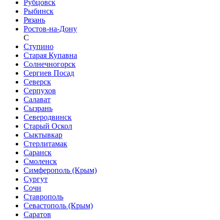
Рубцовск
Рыбинск
Рязань
Ростов-на-Дону
С
Ступино
Старая Купавна
Солнечногорск
Сергиев Посад
Северск
Серпухов
Салават
Сызрань
Северодвинск
Старый Оскол
Сыктывкар
Стерлитамак
Саранск
Смоленск
Симферополь (Крым)
Сургут
Сочи
Ставрополь
Севастополь (Крым)
Саратов