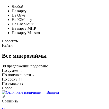
Любой
На карту
На Qiwi
На ЮMoney
На СберБанк
На карту МИР
На карту Maestro
Сбросить
Найти
Все микрозаймы
38
предложений подобрано
По сумме ↑↓
По популярности ↓
По сроку ↑↓
По ставке ↑↓
Сброс
Сравнить