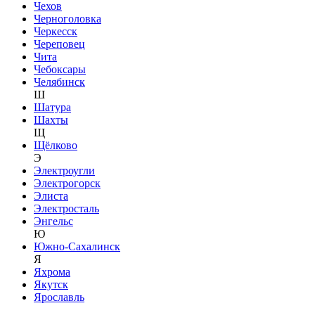
Чехов
Черноголовка
Черкесск
Череповец
Чита
Чебоксары
Челябинск
Ш
Шатура
Шахты
Щ
Щёлково
Э
Электроугли
Электрогорск
Элиста
Электросталь
Энгельс
Ю
Южно-Сахалинск
Я
Яхрома
Якутск
Ярославль