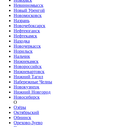
Ноябрьск
Невинномысск
Новый Уренгой
Новомосковск
Назрань
Новочебоксарск
Нефтеюганск
Нефтекамск
Находка
Новочеркасск
Норильск
Нальчик
Нижнекамск
Новороссийск
Нижневартовск
Нижний Тагил
Набережные Челны
Новокузнецк
Нижний Новгород
Новосибирск
О
Озёры
Октябрьский
Обнинск
Орехово-Зуево