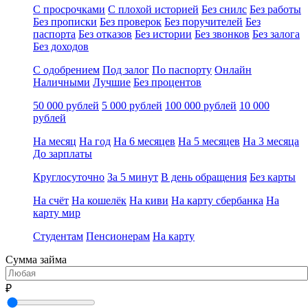
С просрочками
С плохой историей
Без снилс
Без работы
Без прописки
Без проверок
Без поручителей
Без
паспорта
Без отказов
Без истории
Без звонков
Без залога
Без доходов
С одобрением
Под залог
По паспорту
Онлайн
Наличными
Лучшие
Без процентов
50 000 рублей
5 000 рублей
100 000 рублей
10 000
рублей
На месяц
На год
На 6 месяцев
На 5 месяцев
На 3 месяца
До зарплаты
Круглосуточно
За 5 минут
В день обращения
Без карты
На счёт
На кошелёк
На киви
На карту сбербанка
На
карту мир
Студентам
Пенсионерам
На карту
Сумма займа
₽