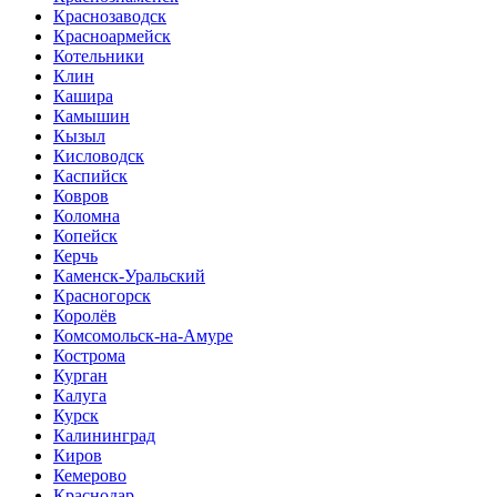
Краснозаводск
Красноармейск
Котельники
Клин
Кашира
Камышин
Кызыл
Кисловодск
Каспийск
Ковров
Коломна
Копейск
Керчь
Каменск-Уральский
Красногорск
Королёв
Комсомольск-на-Амуре
Кострома
Курган
Калуга
Курск
Калининград
Киров
Кемерово
Краснодар