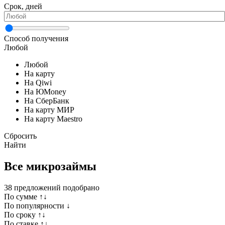
Срок, дней
Способ получения
Любой
Любой
На карту
На Qiwi
На ЮMoney
На СберБанк
На карту МИР
На карту Maestro
Сбросить
Найти
Все микрозаймы
38
предложений подобрано
По сумме ↑↓
По популярности ↓
По сроку ↑↓
По ставке ↑↓