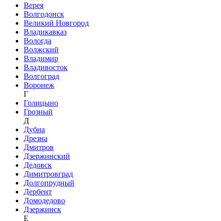
Верея
Волгодонск
Великий Новгород
Владикавказ
Вологда
Волжский
Владимир
Владивосток
Волгоград
Воронеж
Г
Голицыно
Грозный
Д
Дубна
Дрезна
Дмитров
Дзержинский
Дедовск
Димитровград
Долгопрудный
Дербент
Домодедово
Дзержинск
Е