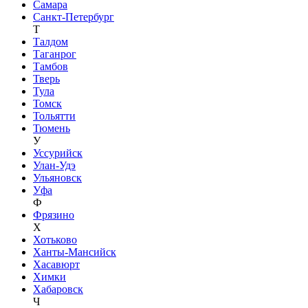
Самара
Санкт-Петербург
Т
Талдом
Таганрог
Тамбов
Тверь
Тула
Томск
Тольятти
Тюмень
У
Уссурийск
Улан-Удэ
Ульяновск
Уфа
Ф
Фрязино
Х
Хотьково
Ханты-Мансийск
Хасавюрт
Химки
Хабаровск
Ч