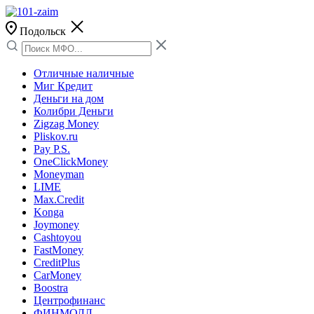
Подольск
Отличные наличные
Миг Кредит
Деньги на дом
Колибри Деньги
Zigzag Money
Pliskov.ru
Pay P.S.
OneClickMoney
Moneyman
LIME
Max.Credit
Konga
Joymoney
Cashtoyou
FastMoney
CreditPlus
CarMoney
Boostra
Центрофинанс
ФИНМОЛЛ