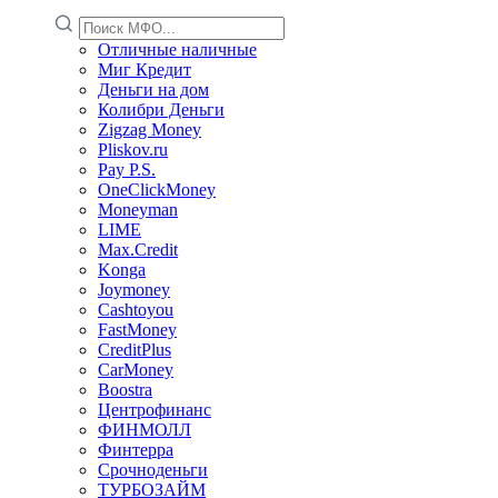
Отличные наличные
Миг Кредит
Деньги на дом
Колибри Деньги
Zigzag Money
Pliskov.ru
Pay P.S.
OneClickMoney
Moneyman
LIME
Max.Credit
Konga
Joymoney
Cashtoyou
FastMoney
CreditPlus
CarMoney
Boostra
Центрофинанс
ФИНМОЛЛ
Финтерра
Срочноденьги
ТУРБОЗАЙМ