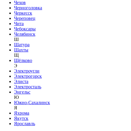
Чехов
Черноголовка
Черкесск
Череповец
Чита
Чебоксары
Челябинск
Ш
Шатура
Шахты
Щ
Щёлково
Э
Электроугли
Электрогорск
Элиста
Электросталь
Энгельс
Ю
Южно-Сахалинск
Я
Яхрома
Якутск
Ярославль