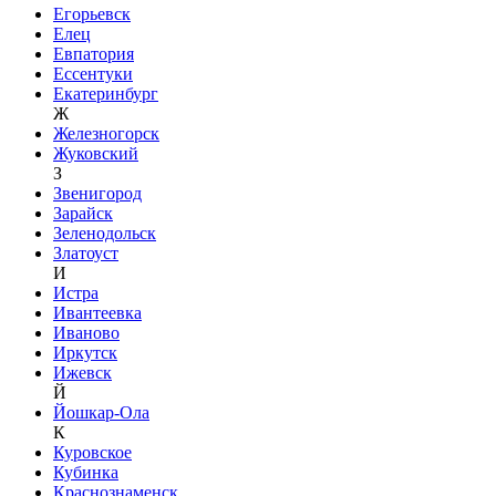
Егорьевск
Елец
Евпатория
Ессентуки
Екатеринбург
Ж
Железногорск
Жуковский
З
Звенигород
Зарайск
Зеленодольск
Златоуст
И
Истра
Ивантеевка
Иваново
Иркутск
Ижевск
Й
Йошкар-Ола
К
Куровское
Кубинка
Краснознаменск