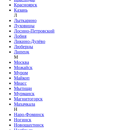
Красноярск
Казань
Л
Лыткарино
Луховицы
Лосино-Петровский
Лобня
Ликино-Дулёво
Люберцы
Липецк
М
Москва
Можайск
Муром
Майкоп
Миасс
Мытищи
Мурманск
Магнитогорск
Махачкала
Н
Наро-Фоминск
Ногинск
Новошахтинск