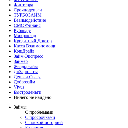
Финтерра
Срочноденьги
ТУРБОЗАЙМ
Взаимодействие
СМС Финанс
Рубль.ру
Микроклад
Кредитный Доктор
Касса Взаимопомощи
КэшДрайв
Займ-Экспресс
Займер
Желдорзайм
ДоЗарплаты
Деньги Сразу
Доброзайм
Vivus
Быстроденьги
Ничего не найдено
Займы
С проблемами
С просрочками
С плохой историей
Без снилс