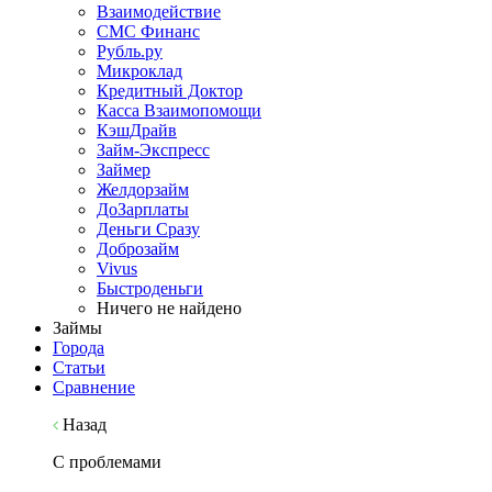
Взаимодействие
СМС Финанс
Рубль.ру
Микроклад
Кредитный Доктор
Касса Взаимопомощи
КэшДрайв
Займ-Экспресс
Займер
Желдорзайм
ДоЗарплаты
Деньги Сразу
Доброзайм
Vivus
Быстроденьги
Ничего не найдено
Займы
Города
Статьи
Сравнение
Назад
С проблемами