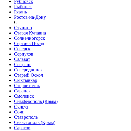
Рубцовск
Рыбинск
Рязань
Ростов-на-Дону
С
Ступино
Старая Купавна
Солнечногорск
Сергиев Посад
Северск
Серпухов
Салават
Сызрань
Северодвинск
Старый Оскол
Сыктывкар
Стерлитамак
Саранск
Смоленск
Симферополь (Крым)
Сургут
Сочи
Ставрополь
Севастополь (Крым)
Саратов