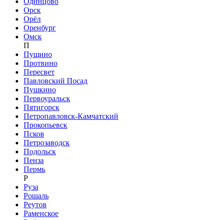
Одинцово
Орск
Орёл
Оренбург
Омск
П
Пущино
Протвино
Пересвет
Павловский Посад
Пушкино
Первоуральск
Пятигорск
Петропавловск-Камчатский
Прокопьевск
Псков
Петрозаводск
Подольск
Пенза
Пермь
Р
Руза
Рошаль
Реутов
Раменское