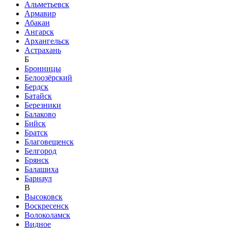
Альметьевск
Армавир
Абакан
Ангарск
Архангельск
Астрахань
Б
Бронницы
Белоозёрский
Бердск
Батайск
Березники
Балаково
Бийск
Братск
Благовещенск
Белгород
Брянск
Балашиха
Барнаул
В
Высоковск
Воскресенск
Волоколамск
Видное