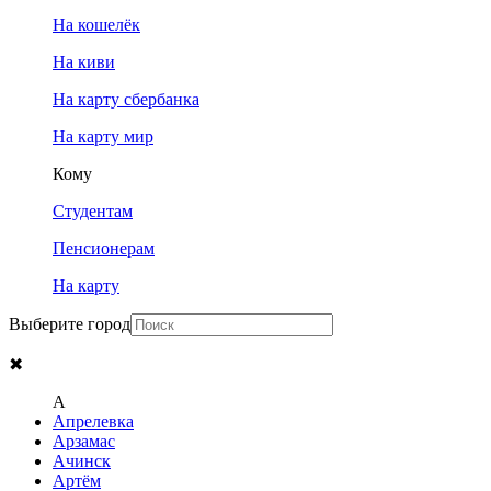
На кошелёк
На киви
На карту сбербанка
На карту мир
Кому
Студентам
Пенсионерам
На карту
Выберите город
✖
A
Апрелевка
Арзамас
Ачинск
Артём