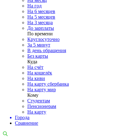
На месяц
На год
На 6 месяцев
На 5 месяцев
На 3 месяца
До зарплаты
По времени
Круглосуточно
За 5 минут
В день обращения
Без карты
Куда
На счёт
На кошелёк
На киви
На карту сбербанка
На карту мир
Кому
Студентам
Пенсионерам
На карту
Города
Сравнение