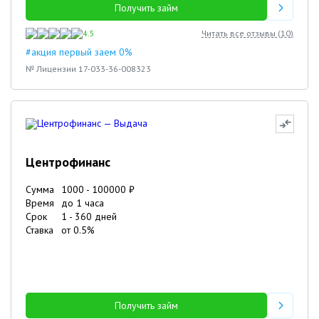
Получить займ
4.5
Читать все отзывы (
10
)
#акция первый заем 0%
№ Лицензии 17-033-36-008323
Центрофинанс
Сумма
1000
-
100000
₽
Время
до 1 часа
Срок
1
-
360
дней
Ставка
от
0.5
%
Получить займ