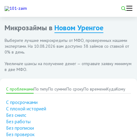
Микрозаймы в
Новом Уренгое
Выберите лучшие микрокредиты от МФО, проверенных нашими
экспертами. На
10.08.2026
вам доступно 38 займов со ставкой от
0% в день.
Увеличьте шансы на получение денег — отправьте заявку минимум
в две МФО.
С проблемами
По типу
По сумме
По сроку
По времени
Куда
Кому
С просрочками
С плохой историей
Без снилс
Без работы
Без прописки
Без проверок