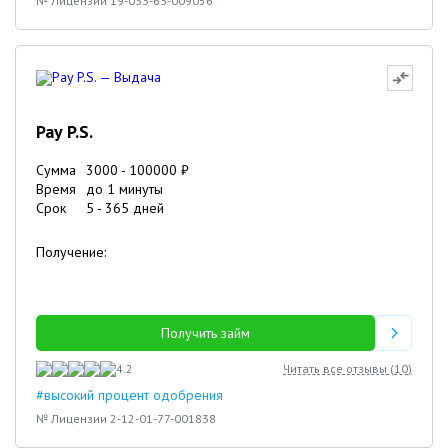
№ Лицензии 19-033-63-009056
Pay P.S.
Сумма
3000
-
100000
₽
Время
до 1 минуты
Срок
5
-
365
дней
Получение:
Получить займ
4.2
Читать все отзывы (
10
)
#высокий процент одобрения
№ Лицензии 2-12-01-77-001838