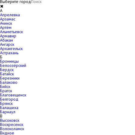
Выберите город
✖
A
Апрелевка
Арзамас
Ачинск
Артём
Альметьевск
Армавир
Абакан
Ангарск
Архангельск
Астрахань
Б
Бронницы
Белоозёрский
Бердск
Батайск
Березники
Балаково
Бийск
Братск
Благовещенск
Белгород
Брянск
Балашиха
Барнаул
В
Высоковск
Воскресенск
Волоколамск
Видное