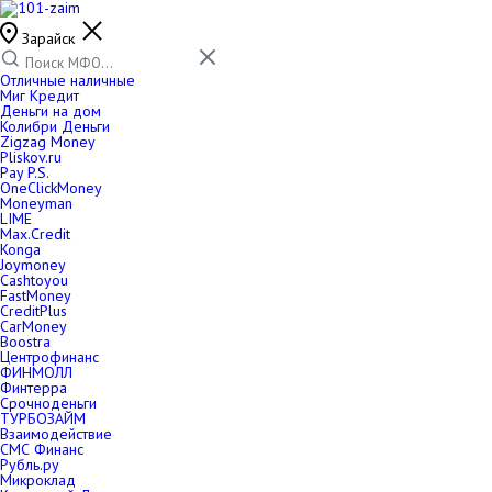
Зарайск
Отличные наличные
Миг Кредит
Деньги на дом
Колибри Деньги
Zigzag Money
Pliskov.ru
Pay P.S.
OneClickMoney
Moneyman
LIME
Max.Credit
Konga
Joymoney
Cashtoyou
FastMoney
CreditPlus
CarMoney
Boostra
Центрофинанс
ФИНМОЛЛ
Финтерра
Срочноденьги
ТУРБОЗАЙМ
Взаимодействие
СМС Финанс
Рубль.ру
Микроклад