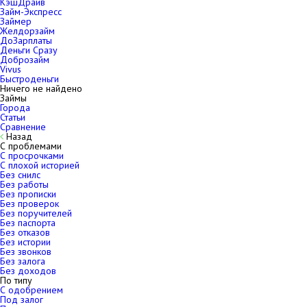
КэшДрайв
Займ-Экспресс
Займер
Желдорзайм
ДоЗарплаты
Деньги Сразу
Доброзайм
Vivus
Быстроденьги
Ничего не найдено
Займы
Города
Статьи
Сравнение
Назад
С проблемами
С просрочками
С плохой историей
Без снилс
Без работы
Без прописки
Без проверок
Без поручителей
Без паспорта
Без отказов
Без истории
Без звонков
Без залога
Без доходов
По типу
С одобрением
Под залог