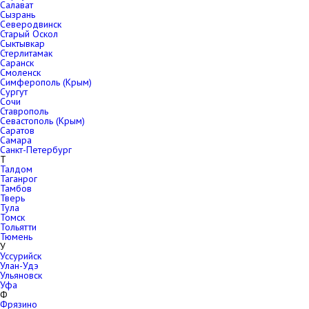
Салават
Сызрань
Северодвинск
Старый Оскол
Сыктывкар
Стерлитамак
Саранск
Смоленск
Симферополь (Крым)
Сургут
Сочи
Ставрополь
Севастополь (Крым)
Саратов
Самара
Санкт-Петербург
Т
Талдом
Таганрог
Тамбов
Тверь
Тула
Томск
Тольятти
Тюмень
У
Уссурийск
Улан-Удэ
Ульяновск
Уфа
Ф
Фрязино