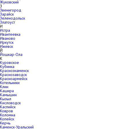
Жуковский
З
Звенигород
Зарайск
Зеленодольск
Златоуст
И
Истра
Ивантеевка
Иваново
Иркутск
Ижевск
Й
Йошкар-Ола
К
Куровское
Кубинка
Краснознаменск
Краснозаводск
Красноармейск
Котельники
Клин
Кашира
Камышин
Кызыл
Кисловодск
Каспийск
Ковров
Коломна
Копейск
Керчь
Каменск-Уральский