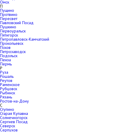
Омск
П
Пущино
Протвино
Пересвет
Павловский Посад
Пушкино
Первоуральск
Пятигорск
Петропавловск-Камчатский
Прокопьевск
Псков
Петрозаводск
Подольск
Пенза
Пермь
Р
Руза
Рошаль
Реутов
Раменское
Рубцовск
Рыбинск
Рязань
Ростов-на-Дону
С
Ступино
Старая Купавна
Солнечногорск
Сергиев Посад
Северск
Серпухов