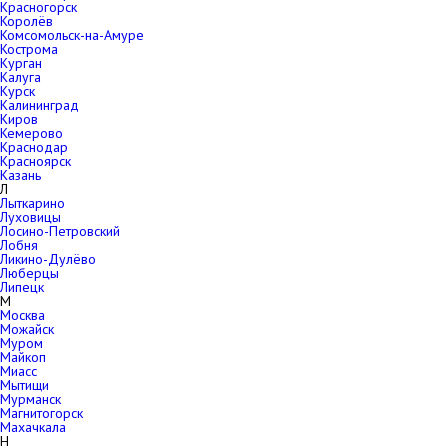
Красногорск
Королёв
Комсомольск-на-Амуре
Кострома
Курган
Калуга
Курск
Калининград
Киров
Кемерово
Краснодар
Красноярск
Казань
Л
Лыткарино
Луховицы
Лосино-Петровский
Лобня
Ликино-Дулёво
Люберцы
Липецк
М
Москва
Можайск
Муром
Майкоп
Миасс
Мытищи
Мурманск
Магнитогорск
Махачкала
Н