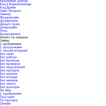
Кредитный Доктор
Касса Взаимопомощи
КэшДрайв
Займ-Экспресс
Займер
Желдорзайм
ДоЗарплаты
Деньги Сразу
Доброзайм
Vivus
Быстроденьги
Ничего не найдено
Займы
С проблемами
С просрочками
С плохой историей
Без снилс
Без работы
Без прописки
Без проверок
Без поручителей
Без паспорта
Без отказов
Без истории
Без звонков
Без залога
Без доходов
По типу
С одобрением
Под залог
По паспорту
Онлайн