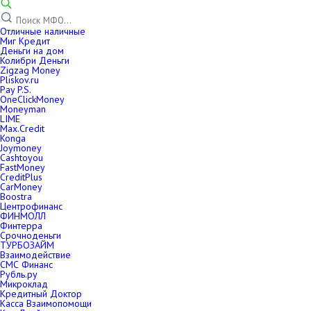
Отличные наличные
Миг Кредит
Деньги на дом
Колибри Деньги
Zigzag Money
Pliskov.ru
Pay P.S.
OneClickMoney
Moneyman
LIME
Max.Credit
Konga
Joymoney
Cashtoyou
FastMoney
CreditPlus
CarMoney
Boostra
Центрофинанс
ФИНМОЛЛ
Финтерра
Срочноденьги
ТУРБОЗАЙМ
Взаимодействие
СМС Финанс
Рубль.ру
Микроклад
Кредитный Доктор
Касса Взаимопомощи