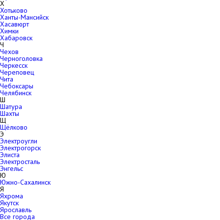
Х
Хотьково
Ханты-Мансийск
Хасавюрт
Химки
Хабаровск
Ч
Чехов
Черноголовка
Черкесск
Череповец
Чита
Чебоксары
Челябинск
Ш
Шатура
Шахты
Щ
Щёлково
Э
Электроугли
Электрогорск
Элиста
Электросталь
Энгельс
Ю
Южно-Сахалинск
Я
Яхрома
Якутск
Ярославль
Все города