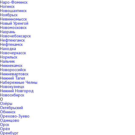
Наро-Фоминск
Ногинск
Новошахтинск
Ноябрьск
Невинномысск
Новый Уренгой
Новомосковск
Назрань
Новочебоксарск
Нефтеюганск
Нефтекамск
Находка
Новочеркасск
Норильск
Нальчик
Нижнекамск
Новороссийск
Нижневартовск
Нижний Тагил
Набережные Челны
Новокузнецк
Нижний Новгород
Новосибирск
О
Озёры
Октябрьский
Обнинск
Орехово-Зуево
Одинцово
Орск
Орёл
Оренбург