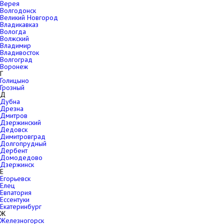
Верея
Волгодонск
Великий Новгород
Владикавказ
Вологда
Волжский
Владимир
Владивосток
Волгоград
Воронеж
Г
Голицыно
Грозный
Д
Дубна
Дрезна
Дмитров
Дзержинский
Дедовск
Димитровград
Долгопрудный
Дербент
Домодедово
Дзержинск
Е
Егорьевск
Елец
Евпатория
Ессентуки
Екатеринбург
Ж
Железногорск