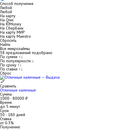
Способ получения
Любой
Любой
На карту
На Qiwi
На ЮMoney
На СберБанк
На карту МИР
На карту Maestro
Сбросить
Найти
Все микрозаймы
38
предложений подобрано
По сумме ↑↓
По популярности ↓
По сроку ↑↓
По ставке ↑↓
Сброс
Сравнить
Отличные наличные
Сумма
1000
-
80000
₽
Время
до 5 минут
Срок
30
-
180
дней
Ставка
от
0.3
%
Получение: