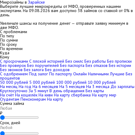
Микрозаймы в
Зарайске
Выберите лучшие микрокредиты от МФО, проверенных нашими
экспертами. На
09.08.2026
вам доступно 38 займов со ставкой от 0% в
день.
Увеличьте шансы на получение денег — отправьте заявку минимум в
две МФО.
С проблемами
По типу
По сумме
По сроку
По времени
Куда
Кому
С просрочками
С плохой историей
Без снилс
Без работы
Без прописки
Без проверок
Без поручителей
Без паспорта
Без отказов
Без истории
Без звонков
Без залога
Без доходов
С одобрением
Под залог
По паспорту
Онлайн
Наличными
Лучшие
Без
процентов
50 000 рублей
5 000 рублей
100 000 рублей
10 000 рублей
На месяц
На год
На 6 месяцев
На 5 месяцев
На 3 месяца
До зарплаты
Круглосуточно
За 5 минут
В день обращения
Без карты
На счёт
На кошелёк
На киви
На карту сбербанка
На карту мир
Студентам
Пенсионерам
На карту
Сумма займа
₽
Срок, дней