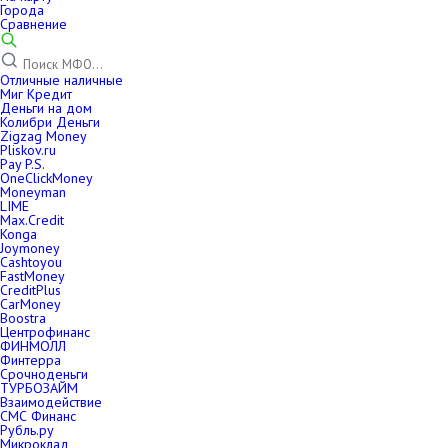
Города
Сравнение
Отличные наличные
Миг Кредит
Деньги на дом
Колибри Деньги
Zigzag Money
Pliskov.ru
Pay P.S.
OneClickMoney
Moneyman
LIME
Max.Credit
Konga
Joymoney
Cashtoyou
FastMoney
CreditPlus
CarMoney
Boostra
Центрофинанс
ФИНМОЛЛ
Финтерра
Срочноденьги
ТУРБОЗАЙМ
Взаимодействие
СМС Финанс
Рубль.ру
Микроклад