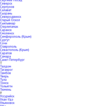
Сергиев Посад
Северск
Серпухов
Салават
Сызрань
Северодвинск
Старый Оскол
Сыктывкар
Стерлитамак
Саранск
Смоленск
Симферополь (Крым)
Сургут
Сочи
Ставрополь
Севастополь (Крым)
Саратов
Самара
Санкт-Петербург
Т
Талдом
Таганрог
Тамбов
Тверь
Тула
Томск
Тольятти
Тюмень
У
Уссурийск
Улан-Удэ
Ульяновск