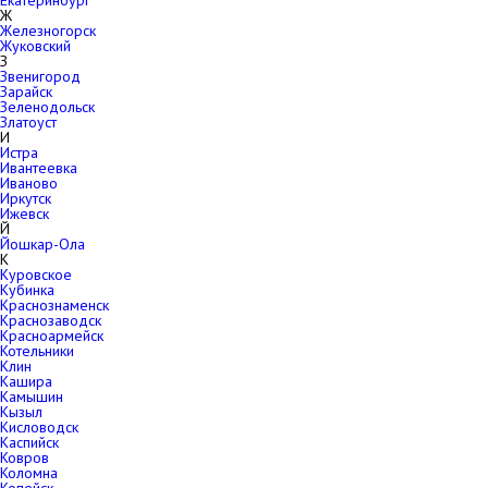
Екатеринбург
Ж
Железногорск
Жуковский
З
Звенигород
Зарайск
Зеленодольск
Златоуст
И
Истра
Ивантеевка
Иваново
Иркутск
Ижевск
Й
Йошкар-Ола
К
Куровское
Кубинка
Краснознаменск
Краснозаводск
Красноармейск
Котельники
Клин
Кашира
Камышин
Кызыл
Кисловодск
Каспийск
Ковров
Коломна