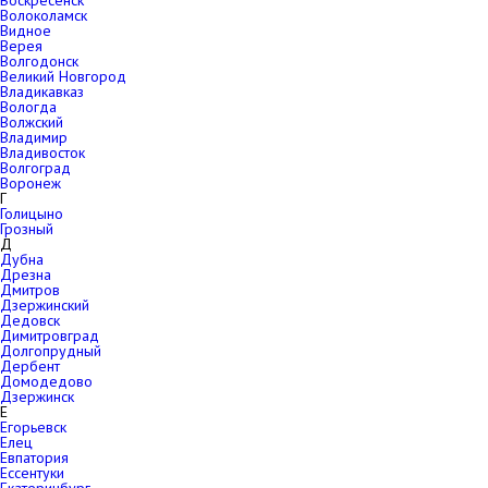
Воскресенск
Волоколамск
Видное
Верея
Волгодонск
Великий Новгород
Владикавказ
Вологда
Волжский
Владимир
Владивосток
Волгоград
Воронеж
Г
Голицыно
Грозный
Д
Дубна
Дрезна
Дмитров
Дзержинский
Дедовск
Димитровград
Долгопрудный
Дербент
Домодедово
Дзержинск
Е
Егорьевск
Елец
Евпатория
Ессентуки