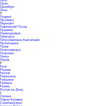
Орск
Орёл
Оренбург
Омск
П
Пущино
Протвино
Пересвет
Павловский Посад
Пушкино
Первоуральск
Пятигорск
Петропавловск-Камчатский
Прокопьевск
Псков
Петрозаводск
Подольск
Пенза
Пермь
Р
Руза
Рошаль
Реутов
Раменское
Рубцовск
Рыбинск
Рязань
Ростов-на-Дону
С
Ступино
Старая Купавна
Солнечногорск