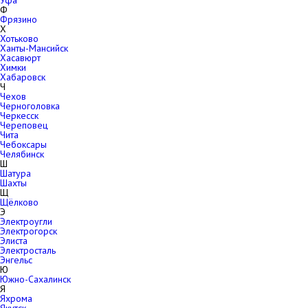
Уфа
Ф
Фрязино
Х
Хотьково
Ханты-Мансийск
Хасавюрт
Химки
Хабаровск
Ч
Чехов
Черноголовка
Черкесск
Череповец
Чита
Чебоксары
Челябинск
Ш
Шатура
Шахты
Щ
Щёлково
Э
Электроугли
Электрогорск
Элиста
Электросталь
Энгельс
Ю
Южно-Сахалинск
Я
Яхрома