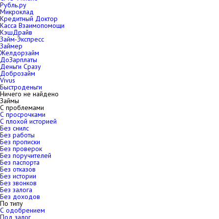
Рубль.ру
Микроклад
Кредитный Доктор
Касса Взаимопомощи
КэшДрайв
Займ-Экспресс
Займер
Желдорзайм
ДоЗарплаты
Деньги Сразу
Доброзайм
Vivus
Быстроденьги
Ничего не найдено
Займы
С проблемами
С просрочками
С плохой историей
Без снилс
Без работы
Без прописки
Без проверок
Без поручителей
Без паспорта
Без отказов
Без истории
Без звонков
Без залога
Без доходов
По типу
С одобрением
Под залог