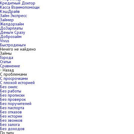
Кредитный Доктор
Касса Взаимопомощи
КэшДрайв
Займ-Экспресс
Займер
Желдорзайм
ДоЗарплаты
Деньги Сразу
Доброзайм
Vivus
Быстроденьги
Ничего не найдено
Займы
Города
Статьи
Сравнение
Назад
С проблемами
С просрочками
С плохой историей
Без снилс
Без работы
Без прописки
Без проверок
Без поручителей
Без паспорта
Без отказов
Без истории
Без звонков
Без залога
Без доходов
По типу