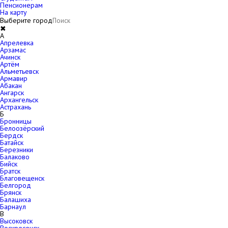
Пенсионерам
На карту
Выберите город
✖
A
Апрелевка
Арзамас
Ачинск
Артём
Альметьевск
Армавир
Абакан
Ангарск
Архангельск
Астрахань
Б
Бронницы
Белоозёрский
Бердск
Батайск
Березники
Балаково
Бийск
Братск
Благовещенск
Белгород
Брянск
Балашиха
Барнаул
В
Высоковск