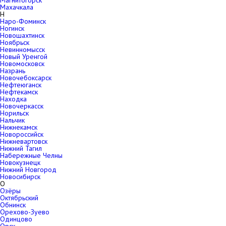
Магнитогорск
Махачкала
Н
Наро-Фоминск
Ногинск
Новошахтинск
Ноябрьск
Невинномысск
Новый Уренгой
Новомосковск
Назрань
Новочебоксарск
Нефтеюганск
Нефтекамск
Находка
Новочеркасск
Норильск
Нальчик
Нижнекамск
Новороссийск
Нижневартовск
Нижний Тагил
Набережные Челны
Новокузнецк
Нижний Новгород
Новосибирск
О
Озёры
Октябрьский
Обнинск
Орехово-Зуево
Одинцово