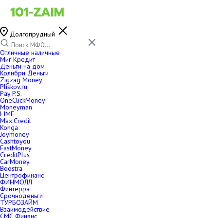
Долгопрудный
Отличные наличные
Миг Кредит
Деньги на дом
Колибри Деньги
Zigzag Money
Pliskov.ru
Pay P.S.
OneClickMoney
Moneyman
LIME
Max.Credit
Konga
Joymoney
Cashtoyou
FastMoney
CreditPlus
CarMoney
Boostra
Центрофинанс
ФИНМОЛЛ
Финтерра
Срочноденьги
ТУРБОЗАЙМ
Взаимодействие
СМС Финанс