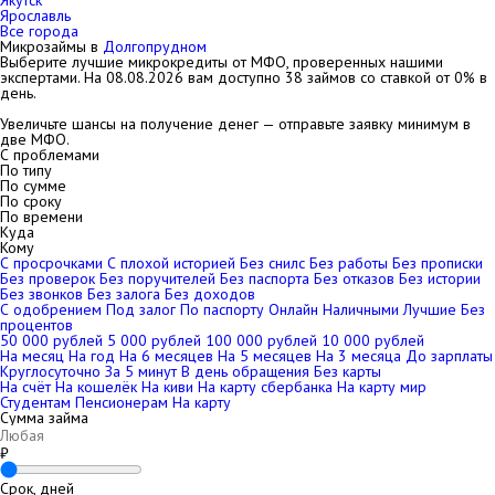
Якутск
Ярославль
Все города
Микрозаймы в
Долгопрудном
Выберите лучшие микрокредиты от МФО, проверенных нашими
экспертами. На
08.08.2026
вам доступно 38 займов со ставкой от 0% в
день.
Увеличьте шансы на получение денег — отправьте заявку минимум в
две МФО.
С проблемами
По типу
По сумме
По сроку
По времени
Куда
Кому
С просрочками
С плохой историей
Без снилс
Без работы
Без прописки
Без проверок
Без поручителей
Без паспорта
Без отказов
Без истории
Без звонков
Без залога
Без доходов
С одобрением
Под залог
По паспорту
Онлайн
Наличными
Лучшие
Без
процентов
50 000 рублей
5 000 рублей
100 000 рублей
10 000 рублей
На месяц
На год
На 6 месяцев
На 5 месяцев
На 3 месяца
До зарплаты
Круглосуточно
За 5 минут
В день обращения
Без карты
На счёт
На кошелёк
На киви
На карту сбербанка
На карту мир
Студентам
Пенсионерам
На карту
Сумма займа
₽
Срок, дней