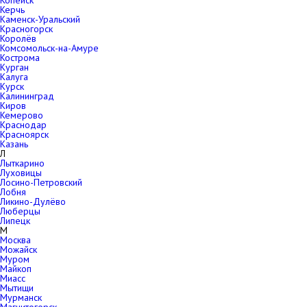
Копейск
Керчь
Каменск-Уральский
Красногорск
Королёв
Комсомольск-на-Амуре
Кострома
Курган
Калуга
Курск
Калининград
Киров
Кемерово
Краснодар
Красноярск
Казань
Л
Лыткарино
Луховицы
Лосино-Петровский
Лобня
Ликино-Дулёво
Люберцы
Липецк
М
Москва
Можайск
Муром
Майкоп
Миасс
Мытищи
Мурманск