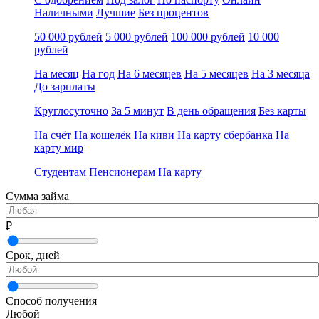
Наличными
Лучшие
Без процентов
50 000 рублей
5 000 рублей
100 000 рублей
10 000
рублей
На месяц
На год
На 6 месяцев
На 5 месяцев
На 3 месяца
До зарплаты
Круглосуточно
За 5 минут
В день обращения
Без карты
На счёт
На кошелёк
На киви
На карту сбербанка
На
карту мир
Студентам
Пенсионерам
На карту
Сумма займа
₽
Срок, дней
Способ получения
Любой