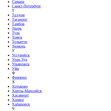
Самара
Санкт-Петербург
Т
Талдом
Таганрог
Тамбов
Тверь
Тула
Томск
Тольятти
Тюмень
У
Уссурийск
Улан-Удэ
Ульяновск
Уфа
Ф
Фрязино
Х
Хотьково
Ханты-Мансийск
Хасавюрт
Химки
Хабаровск
Ч