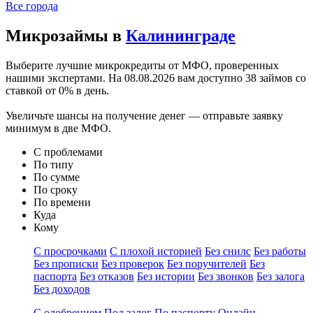
Все города
Микрозаймы в
Калининграде
Выберите лучшие микрокредиты от МФО, проверенных
нашими экспертами. На
08.08.2026
вам доступно 38 займов со
ставкой от 0% в день.
Увеличьте шансы на получение денег — отправьте заявку
минимум в две МФО.
С проблемами
По типу
По сумме
По сроку
По времени
Куда
Кому
С просрочками
С плохой историей
Без снилс
Без работы
Без прописки
Без проверок
Без поручителей
Без
паспорта
Без отказов
Без истории
Без звонков
Без залога
Без доходов
С одобрением
Под залог
По паспорту
Онлайн