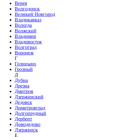
Верея
Волгодонск
Великий Новгород
Владикавказ
Вологда
Волжский
Владимир
Владивосток
Волгоград
Воронеж
Г
Голицыно
Грозный
Д
Дубна
Дрезна
Дмитров
Дзержинский
Дедовск
Димитровград
Долгопрудный
Дербент
Домодедово
Дзержинск
Е