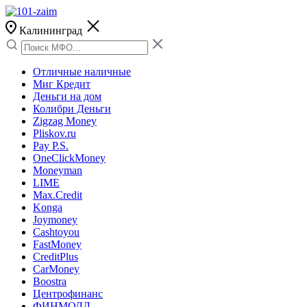
Калининград
Отличные наличные
Миг Кредит
Деньги на дом
Колибри Деньги
Zigzag Money
Pliskov.ru
Pay P.S.
OneClickMoney
Moneyman
LIME
Max.Credit
Konga
Joymoney
Cashtoyou
FastMoney
CreditPlus
CarMoney
Boostra
Центрофинанс
ФИНМОЛЛ