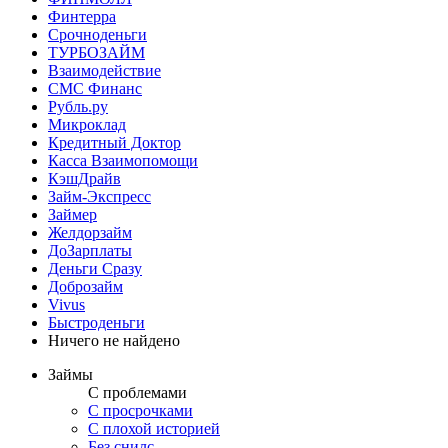
Финтерра
Срочноденьги
ТУРБОЗАЙМ
Взаимодействие
СМС Финанс
Рубль.ру
Микроклад
Кредитный Доктор
Касса Взаимопомощи
КэшДрайв
Займ-Экспресс
Займер
Желдорзайм
ДоЗарплаты
Деньги Сразу
Доброзайм
Vivus
Быстроденьги
Ничего не найдено
Займы
С проблемами
С просрочками
С плохой историей
Без снилс