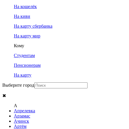
На кошелёк
На киви
На карту сбербанка
На карту мир
Кому
Студентам
Пенсионерам
На карту
Выберите город
✖
A
Апрелевка
Арзамас
Ачинск
Артём