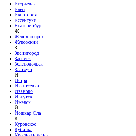
Егорьевск
Елец
Евпатория
Ессентуки
Екатеринбург
Ж
Железногорск
Жуковский
З
Звенигород
Зарайск
Зеленодольск
Златоуст
И
Истра
Ивантеевка
Иваново
Иркутск
Ижевск
Й
Йошкар-Ола
К
Куровское
Кубинка
Краснознаменск