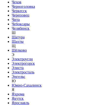
Чехов
Черноголовка
Черкесск
Череповец
Чита
Чебоксары
Челябинск
Ш
Шатура
Шахты
Щ
Щёлково
Э
Электроугли
Электрогорск
Элиста
Электросталь
Энгельс
Ю
Южно-Сахалинск
Я
Яхрома
Якутск
Ярославль