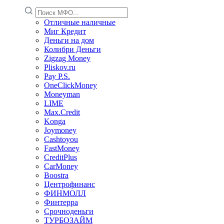
Отличные наличные
Миг Кредит
Деньги на дом
Колибри Деньги
Zigzag Money
Pliskov.ru
Pay P.S.
OneClickMoney
Moneyman
LIME
Max.Credit
Konga
Joymoney
Cashtoyou
FastMoney
CreditPlus
CarMoney
Boostra
Центрофинанс
ФИНМОЛЛ
Финтерра
Срочноденьги
ТУРБОЗАЙМ