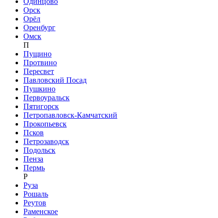
Одинцово
Орск
Орёл
Оренбург
Омск
П
Пущино
Протвино
Пересвет
Павловский Посад
Пушкино
Первоуральск
Пятигорск
Петропавловск-Камчатский
Прокопьевск
Псков
Петрозаводск
Подольск
Пенза
Пермь
Р
Руза
Рошаль
Реутов
Раменское