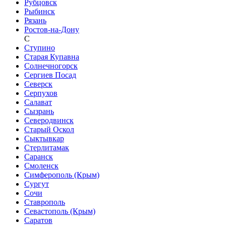
Рубцовск
Рыбинск
Рязань
Ростов-на-Дону
С
Ступино
Старая Купавна
Солнечногорск
Сергиев Посад
Северск
Серпухов
Салават
Сызрань
Северодвинск
Старый Оскол
Сыктывкар
Стерлитамак
Саранск
Смоленск
Симферополь (Крым)
Сургут
Сочи
Ставрополь
Севастополь (Крым)
Саратов