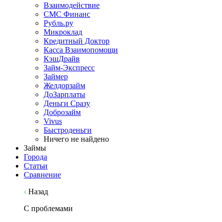
Взаимодействие
СМС Финанс
Рубль.ру
Микроклад
Кредитный Доктор
Касса Взаимопомощи
КэшДрайв
Займ-Экспресс
Займер
Желдорзайм
ДоЗарплаты
Деньги Сразу
Доброзайм
Vivus
Быстроденьги
Ничего не найдено
Займы
Города
Статьи
Сравнение
Назад
С проблемами