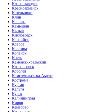
Краснозаводск
Красноармейск
Котельники
Клин
Кашира
Камышин
Кызыл
Кисловодск
Каспийск
Ковров
Коломна
Копейск
Керчь
Каменск-Уральский
Красногорск
Королёв
Комсомольск-на-Амуре
Кострома
Курган
Калуга
Курск
Калининград
Киров
Кемерово
Краснодар