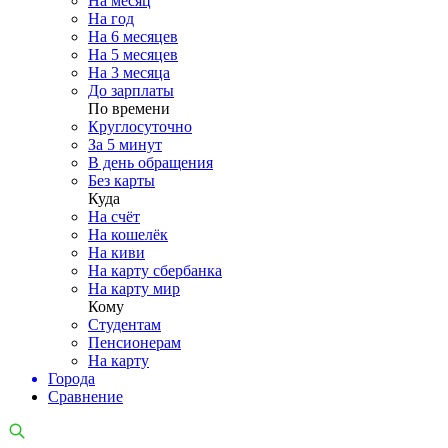
На месяц
На год
На 6 месяцев
На 5 месяцев
На 3 месяца
До зарплаты
По времени
Круглосуточно
За 5 минут
В день обращения
Без карты
Куда
На счёт
На кошелёк
На киви
На карту сбербанка
На карту мир
Кому
Студентам
Пенсионерам
На карту
Города
Сравнение