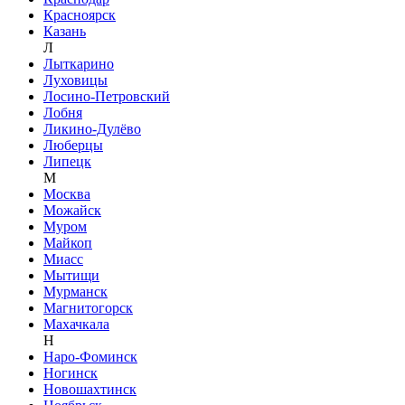
Красноярск
Казань
Л
Лыткарино
Луховицы
Лосино-Петровский
Лобня
Ликино-Дулёво
Люберцы
Липецк
М
Москва
Можайск
Муром
Майкоп
Миасс
Мытищи
Мурманск
Магнитогорск
Махачкала
Н
Наро-Фоминск
Ногинск
Новошахтинск