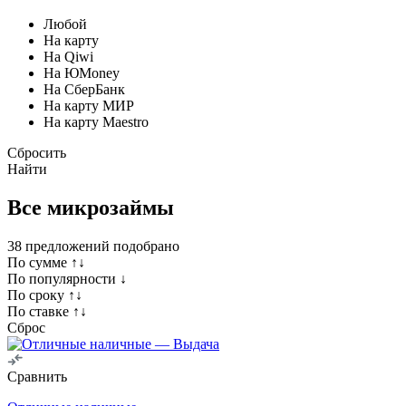
Любой
На карту
На Qiwi
На ЮMoney
На СберБанк
На карту МИР
На карту Maestro
Сбросить
Найти
Все микрозаймы
38
предложений подобрано
По сумме ↑↓
По популярности ↓
По сроку ↑↓
По ставке ↑↓
Сброс
Сравнить