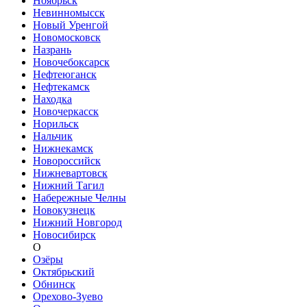
Ноябрьск
Невинномысск
Новый Уренгой
Новомосковск
Назрань
Новочебоксарск
Нефтеюганск
Нефтекамск
Находка
Новочеркасск
Норильск
Нальчик
Нижнекамск
Новороссийск
Нижневартовск
Нижний Тагил
Набережные Челны
Новокузнецк
Нижний Новгород
Новосибирск
О
Озёры
Октябрьский
Обнинск
Орехово-Зуево