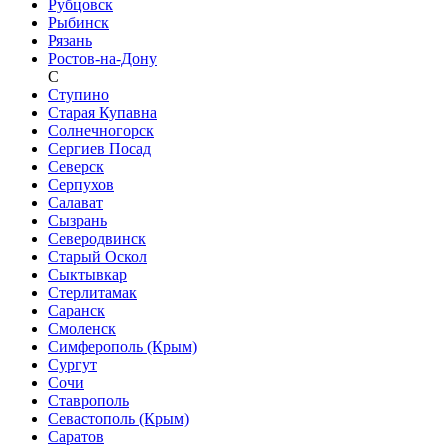
Рубцовск
Рыбинск
Рязань
Ростов-на-Дону
С
Ступино
Старая Купавна
Солнечногорск
Сергиев Посад
Северск
Серпухов
Салават
Сызрань
Северодвинск
Старый Оскол
Сыктывкар
Стерлитамак
Саранск
Смоленск
Симферополь (Крым)
Сургут
Сочи
Ставрополь
Севастополь (Крым)
Саратов