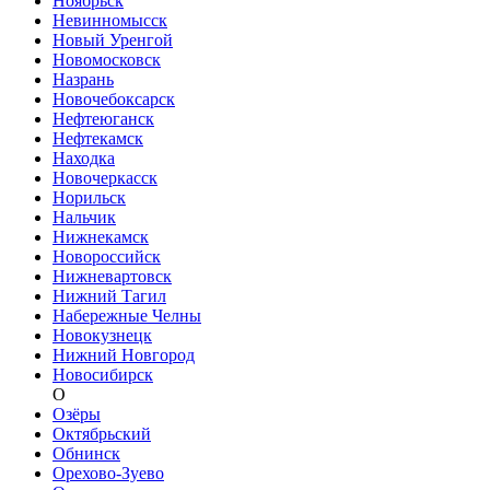
Ноябрьск
Невинномысск
Новый Уренгой
Новомосковск
Назрань
Новочебоксарск
Нефтеюганск
Нефтекамск
Находка
Новочеркасск
Норильск
Нальчик
Нижнекамск
Новороссийск
Нижневартовск
Нижний Тагил
Набережные Челны
Новокузнецк
Нижний Новгород
Новосибирск
О
Озёры
Октябрьский
Обнинск
Орехово-Зуево