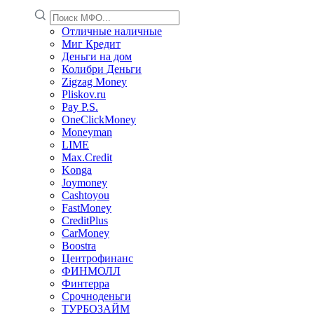
Отличные наличные
Миг Кредит
Деньги на дом
Колибри Деньги
Zigzag Money
Pliskov.ru
Pay P.S.
OneClickMoney
Moneyman
LIME
Max.Credit
Konga
Joymoney
Cashtoyou
FastMoney
CreditPlus
CarMoney
Boostra
Центрофинанс
ФИНМОЛЛ
Финтерра
Срочноденьги
ТУРБОЗАЙМ