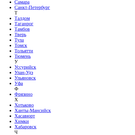
Самара
Санкт-Петербург
Т
Талдом
Таганрог
Тамбов
Тверь
Тула
Томск
Тольятти
Тюмень
У
Уссурийск
Улан-Удэ
Ульяновск
Уфа
Ф
Фрязино
Х
Хотьково
Ханты-Мансийск
Хасавюрт
Химки
Хабаровск
Ч