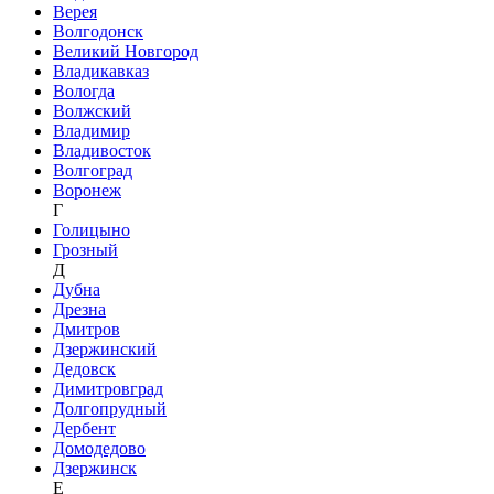
Верея
Волгодонск
Великий Новгород
Владикавказ
Вологда
Волжский
Владимир
Владивосток
Волгоград
Воронеж
Г
Голицыно
Грозный
Д
Дубна
Дрезна
Дмитров
Дзержинский
Дедовск
Димитровград
Долгопрудный
Дербент
Домодедово
Дзержинск
Е