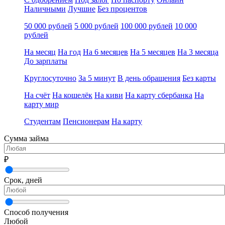
Наличными
Лучшие
Без процентов
50 000 рублей
5 000 рублей
100 000 рублей
10 000
рублей
На месяц
На год
На 6 месяцев
На 5 месяцев
На 3 месяца
До зарплаты
Круглосуточно
За 5 минут
В день обращения
Без карты
На счёт
На кошелёк
На киви
На карту сбербанка
На
карту мир
Студентам
Пенсионерам
На карту
Сумма займа
₽
Срок, дней
Способ получения
Любой