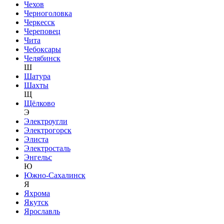
Чехов
Черноголовка
Черкесск
Череповец
Чита
Чебоксары
Челябинск
Ш
Шатура
Шахты
Щ
Щёлково
Э
Электроугли
Электрогорск
Элиста
Электросталь
Энгельс
Ю
Южно-Сахалинск
Я
Яхрома
Якутск
Ярославль