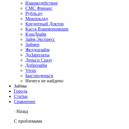
Взаимодействие
СМС Финанс
Рубль.ру
Микроклад
Кредитный Доктор
Касса Взаимопомощи
КэшДрайв
Займ-Экспресс
Займер
Желдорзайм
ДоЗарплаты
Деньги Сразу
Доброзайм
Vivus
Быстроденьги
Ничего не найдено
Займы
Города
Статьи
Сравнение
Назад
С проблемами