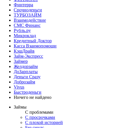
Финтерра
Срочноденьги
ТУРБОЗАЙМ
Взаимодействие
СМС Финанс
Рубль.ру
Микроклад
Кредитный Доктор
Касса Взаимопомощи
КэшДрайв
Займ-Экспресс
Займер
Желдорзайм
ДоЗарплаты
Деньги Сразу
Доброзайм
Vivus
Быстроденьги
Ничего не найдено
Займы
С проблемами
С просрочками
С плохой историей
Без снилс