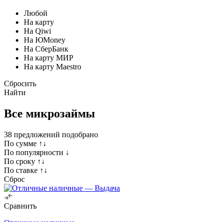
Любой
На карту
На Qiwi
На ЮMoney
На СберБанк
На карту МИР
На карту Maestro
Сбросить
Найти
Все микрозаймы
38
предложений подобрано
По сумме ↑↓
По популярности ↓
По сроку ↑↓
По ставке ↑↓
Сброс
Сравнить