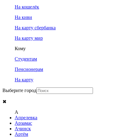
На кошелёк
На киви
На карту сбербанка
На карту мир
Кому
Студентам
Пенсионерам
На карту
Выберите город
✖
A
Апрелевка
Арзамас
Ачинск
Артём