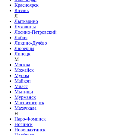
Красноярск
Казань
Л
Лыткарино
Луховицы
Лосино-Петровский
Лобня
Ликино-Дулёво
Люберцы
Липецк
М
Москва
Можайск
Муром
Майкоп
Миасс
Мытищи
Мурманск
Магнитогорск
Махачкала
Н
Наро-Фоминск
Ногинск
Новошахтинск