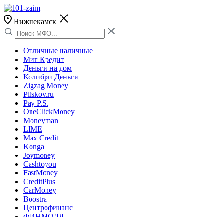
Нижнекамск
Отличные наличные
Миг Кредит
Деньги на дом
Колибри Деньги
Zigzag Money
Pliskov.ru
Pay P.S.
OneClickMoney
Moneyman
LIME
Max.Credit
Konga
Joymoney
Cashtoyou
FastMoney
CreditPlus
CarMoney
Boostra
Центрофинанс
ФИНМОЛЛ