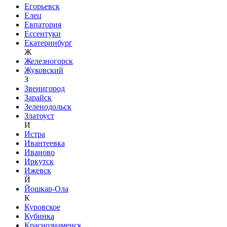
Егорьевск
Елец
Евпатория
Ессентуки
Екатеринбург
Ж
Железногорск
Жуковский
З
Звенигород
Зарайск
Зеленодольск
Златоуст
И
Истра
Ивантеевка
Иваново
Иркутск
Ижевск
Й
Йошкар-Ола
К
Куровское
Кубинка
Краснознаменск