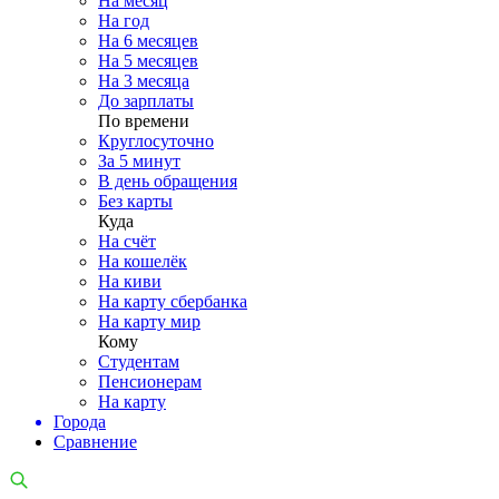
На месяц
На год
На 6 месяцев
На 5 месяцев
На 3 месяца
До зарплаты
По времени
Круглосуточно
За 5 минут
В день обращения
Без карты
Куда
На счёт
На кошелёк
На киви
На карту сбербанка
На карту мир
Кому
Студентам
Пенсионерам
На карту
Города
Сравнение