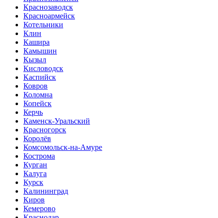
Краснозаводск
Красноармейск
Котельники
Клин
Кашира
Камышин
Кызыл
Кисловодск
Каспийск
Ковров
Коломна
Копейск
Керчь
Каменск-Уральский
Красногорск
Королёв
Комсомольск-на-Амуре
Кострома
Курган
Калуга
Курск
Калининград
Киров
Кемерово
Краснодар