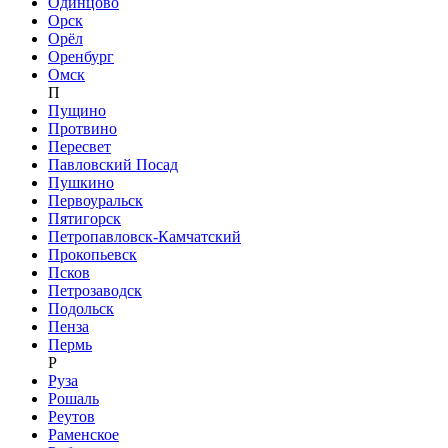
Одинцово
Орск
Орёл
Оренбург
Омск
П
Пущино
Протвино
Пересвет
Павловский Посад
Пушкино
Первоуральск
Пятигорск
Петропавловск-Камчатский
Прокопьевск
Псков
Петрозаводск
Подольск
Пенза
Пермь
Р
Руза
Рошаль
Реутов
Раменское