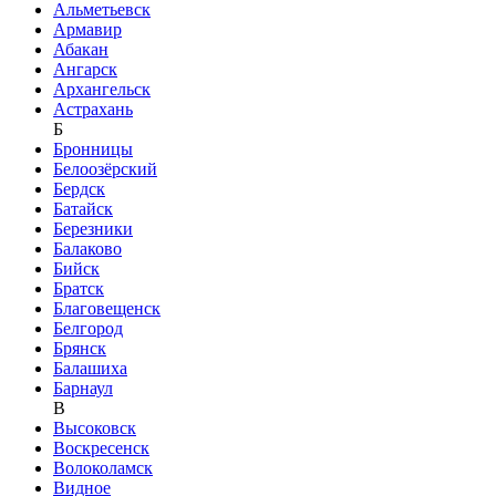
Альметьевск
Армавир
Абакан
Ангарск
Архангельск
Астрахань
Б
Бронницы
Белоозёрский
Бердск
Батайск
Березники
Балаково
Бийск
Братск
Благовещенск
Белгород
Брянск
Балашиха
Барнаул
В
Высоковск
Воскресенск
Волоколамск
Видное