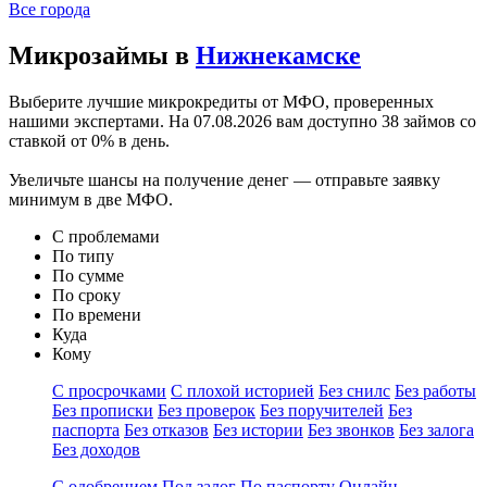
Все города
Микрозаймы в
Нижнекамске
Выберите лучшие микрокредиты от МФО, проверенных
нашими экспертами. На
07.08.2026
вам доступно 38 займов со
ставкой от 0% в день.
Увеличьте шансы на получение денег — отправьте заявку
минимум в две МФО.
С проблемами
По типу
По сумме
По сроку
По времени
Куда
Кому
С просрочками
С плохой историей
Без снилс
Без работы
Без прописки
Без проверок
Без поручителей
Без
паспорта
Без отказов
Без истории
Без звонков
Без залога
Без доходов
С одобрением
Под залог
По паспорту
Онлайн