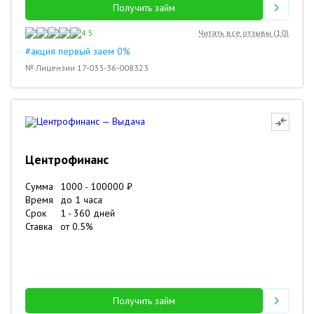
Получить займ
4.5
Читать все отзывы (
10
)
#акция первый заем 0%
№ Лицензии 17-033-36-008323
Центрофинанс
Сумма
1000
-
100000
₽
Время
до 1 часа
Срок
1
-
360
дней
Ставка
от
0.5
%
Получить займ