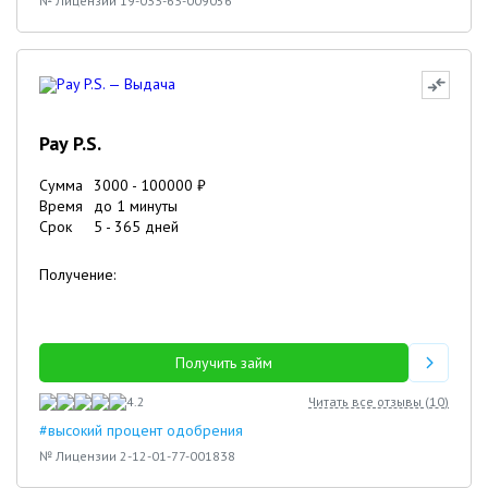
№ Лицензии 19-033-63-009056
Pay P.S.
Сумма
3000
-
100000
₽
Время
до 1 минуты
Срок
5
-
365
дней
Получение:
Получить займ
4.2
Читать все отзывы (
10
)
#высокий процент одобрения
№ Лицензии 2-12-01-77-001838