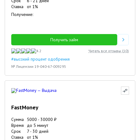
Срок
6
-
21
дней
Ставка
от
1
%
Получение:
Получить займ
4.2
Читать все отзывы (
10
)
#высокий процент одобрения
№ Лицензии 19-040-67-009295
FastMoney
Сумма
5000
-
30000
₽
Время
до 5 минут
Срок
7
-
30
дней
Ставка
от
1
%