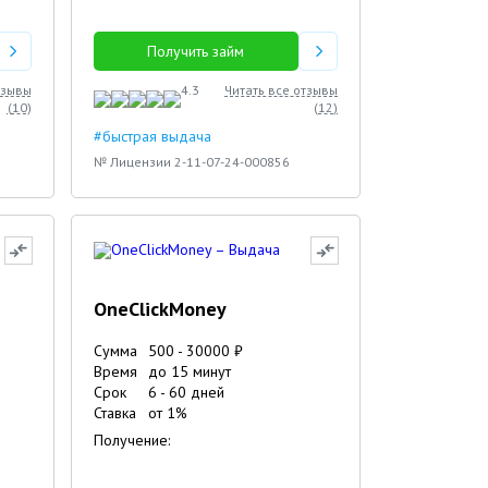
Получить займ
тзывы
4.3
Читать все отзывы
(
10
)
(
12
)
#быстрая выдача
№ Лицензии 2-11-07-24-000856
OneClickMoney
Сумма
500
-
30000
₽
Время
до 15 минут
Срок
6
-
60
дней
Ставка
от
1
%
Получение: