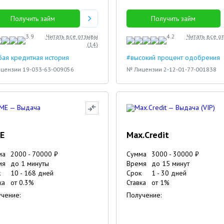
Получить займ
Получить займ
3.9
Читать все отзывы
4.2
Читать все о
(
14
)
ая кредитная история
#высокий процент одобрения
цензии 19-033-63-009056
№ Лицензии 2-12-01-77-001838
E
Max.Credit
ма
2000
-
70000
₽
Сумма
3000
-
30000
₽
мя
до 1 минуты
Время
до 15 минут
к
10
-
168
дней
Срок
1
-
30
дней
ка
от
0.3
%
Ставка
от
1
%
чение:
Получение: