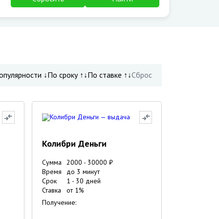
опулярности ↓
По сроку ↑↓
По ставке ↑↓
Сброс
Колибри Деньги
Сумма
2000
-
30000
₽
Время
до 3 минут
Срок
1
-
30
дней
Ставка
от
1
%
Получение: