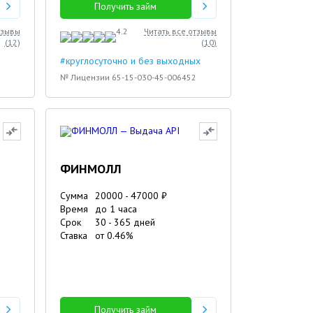
Получить займ
тзывы
4.2
Читать все отзывы
(
12
)
(
10
)
#круглосуточно и без выходных
№ Лицензии 65-15-030-45-006452
ФИНМОЛЛ
Сумма
20000
-
47000
₽
Время
до 1 часа
Срок
30
-
365
дней
Ставка
от
0.46
%
Получить займ