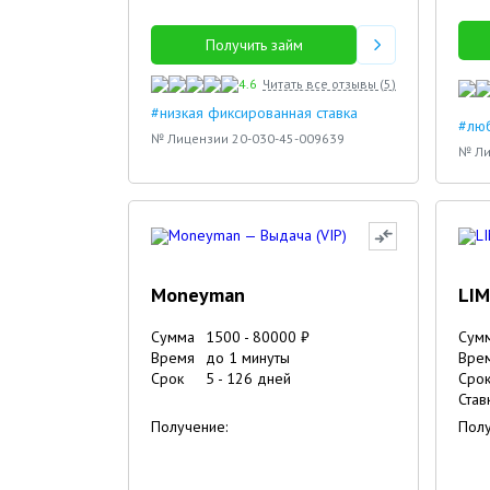
Получить займ
4.6
Читать все отзывы (
5
)
#низкая фиксированная ставка
#люб
№ Лицензии 20-030-45-009639
№ Ли
Moneyman
LIM
Сумма
1500
-
80000
₽
Сум
Время
до 1 минуты
Вре
Срок
5
-
126
дней
Сро
Став
Получение:
Полу