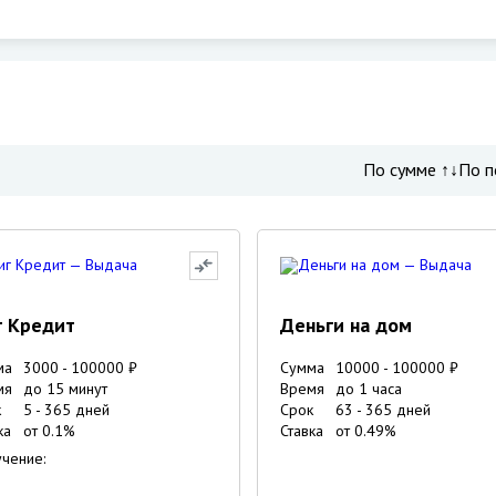
По сумме ↑↓
По п
г Кредит
Деньги на дом
ма
3000
-
100000
₽
Сумма
10000
-
100000
₽
мя
до 15 минут
Время
до 1 часа
к
5
-
365
дней
Срок
63
-
365
дней
ка
от
0.1
%
Ставка
от
0.49
%
чение: