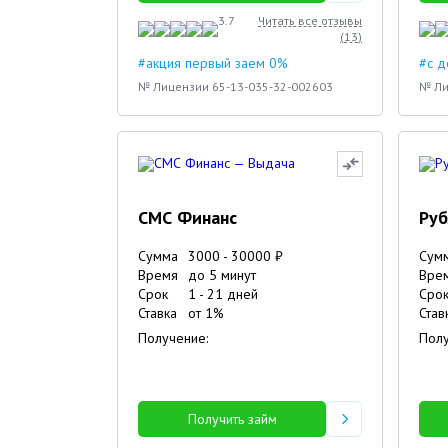
3.7
Читать все отзывы
(
13
)
#акция первый заем 0%
#с 
№ Лицензии 65-13-035-32-002603
№ Ли
СМС Финанс
Руб
Сумма
3000
-
30000
₽
Сум
Время
до 5 минут
Вре
Срок
1
-
21
дней
Сро
Ставка
от
1
%
Став
Получение:
Полу
Получить займ