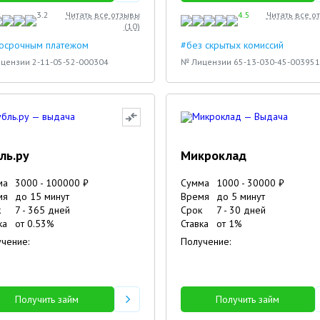
3.2
Читать все отзывы
4.5
Читать все о
(
10
)
досрочным платежом
#без скрытых комиссий
цензии 2-11-05-52-000304
№ Лицензии 65-13-030-45-003951
ль.ру
Микроклад
ма
3000
-
100000
₽
Сумма
1000
-
30000
₽
мя
до 15 минут
Время
до 5 минут
к
7
-
365
дней
Срок
7
-
30
дней
ка
от
0.53
%
Ставка
от
1
%
чение:
Получение:
Получить займ
Получить займ