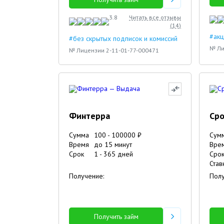
3.8
Читать все отзывы
(
14
)
#акц
#без скрытых подписок и комиссий
№ Ли
№ Лицензии 2-11-01-77-000471
Финтерра
Сро
Сумма
100
-
100000
₽
Сум
Время
до 15 минут
Вре
Срок
1
-
365
дней
Сро
Став
Получение:
Полу
Получить займ