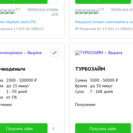
4.5
Читать все отзывы
3.9
Читать все о
(
10
)
ия первый заем 0%
#выдача только наличными в 
цензии 17-033-36-008323
№ Лицензии 65-13-031-11-004012
чноденьги
ТУРБОЗАЙМ
ма
2000
-
100000
₽
Сумма
3000
-
50000
₽
мя
до 15 минут
Время
до 30 минут
к
1
-
30
дней
Срок
7
-
168
дней
ка
от
1
%
чение:
Получение:
Получить займ
Получить займ