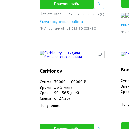
Получить займ
23.01.2024
25.09.2023
Нет отзывов
Читать все отзывы (
0
)
#круглосуточная работа
#вы
№ Лицензии 65-14-035-50-005450
№ Ли
Boo
CarMoney
Сум
Сумма
30000
-
100000
₽
Вре
Время
до 5 минут
Сро
Срок
90
-
365
дней
Ставка
от
2.92
%
Полу
Получение:
Получить займ