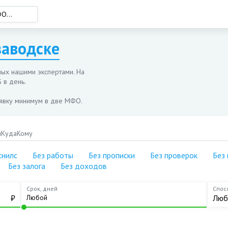
заводске
С просрочками
С одобрением
На ме
С плохой историей
Под залог
На го
ых нашими экспертами. На
Без снилс
По паспорту
На 6 
 в день.
Без работы
Онлайн
На 5 
аявку минимум в две МФО.
Без прописки
Наличными
На 3 
Без проверок
Лучшие
До за
и
Куда
Кому
Без поручителей
Без процентов
Без паспорта
Кругл
снилс
Без работы
Без прописки
Без проверок
Без
Без отказов
50 000 рублей
За 5 
Без залога
Без доходов
Без истории
5 000 рублей
В ден
Без звонков
Срок, дней
Спос
100 000 рублей
Без к
₽
Люб
Без залога
10 000 рублей
Без доходов