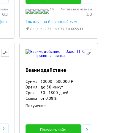
тзывы
3.8
Читать все отзывы
(
10
)
(
15
)
офисе
#выдача на банковский счет
№ Лицензии 65-14-035-50-005541
Взаимодействие
Сумма
30000
-
500000
₽
Время
до 30 минут
Срок
30
-
1800
дней
Ставка
от
0.08
%
Получение:
Получить займ