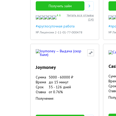
Получить займ
4.6
Читать все отзывы
(
14
)
#круглосуточная работа
#про
№ Лицензии 2-11-01-77-000478
№ Ли
Cas
Joymoney
Сум
Сумма
5000
-
60000
₽
Вре
Время
до 15 минут
Сро
Срок
35
-
126
дней
Став
Ставка
от
0.76
%
Полу
Получение: