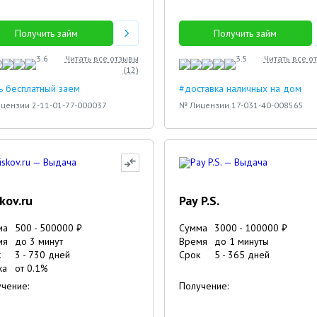
Получить займ
Получить займ
3.6
Читать все отзывы
3.5
Читать все о
(
12
)
ь бесплатный заем
#доставка наличных на дом
цензии 2-11-01-77-000037
№ Лицензии 17-031-40-008565
skov.ru
Pay P.S.
ма
500
-
500000
₽
Сумма
3000
-
100000
₽
мя
до 3 минут
Время
до 1 минуты
к
3
-
730
дней
Срок
5
-
365
дней
ка
от
0.1
%
чение:
Получение: