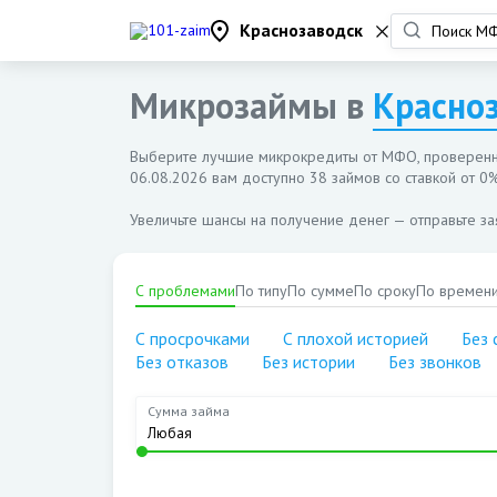
Краснозаводск
Микрозаймы в
Красно
Выберите лучшие микрокредиты от МФО, проверенн
06.08.2026
вам доступно 38 займов со ставкой от 0%
Увеличьте шансы на получение денег — отправьте з
С проблемами
По типу
По сумме
По сроку
По времен
С просрочками
С плохой историей
Без 
Без отказов
Без истории
Без звонков
Сумма займа