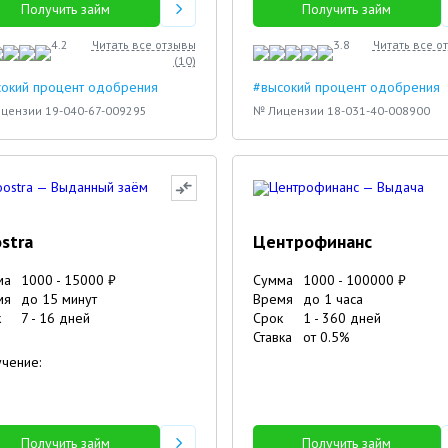
Получить займ
Получить займ
Карина
Саня
4.2
Читать все отзывы
3.8
Читать все о
(
10
)
сокий процент одобрения
#высокий процент одобрения
цензии 19-040-67-009295
№ Лицензии 18-031-40-008900
stra
Центрофинанс
ма
1000
-
15000
₽
Сумма
1000
-
100000
₽
мя
до 15 минут
Время
до 1 часа
к
7
-
16
дней
Срок
1
-
360
дней
Ставка
от
0.5
%
чение:
Получить займ
Получить займ