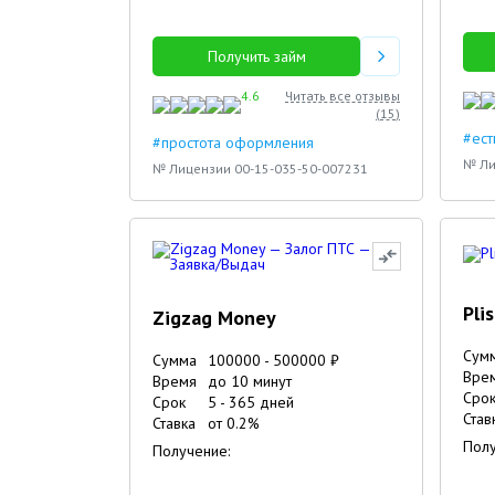
Получить займ
4.6
Читать все отзывы
(
15
)
#ест
#простота оформления
№ Ли
№ Лицензии 00-15-035-50-007231
Pli
Zigzag Money
Сум
Сумма
100000
-
500000
₽
Вре
Время
до 10 минут
Сро
Срок
5
-
365
дней
Став
Ставка
от
0.2
%
Полу
Получение: