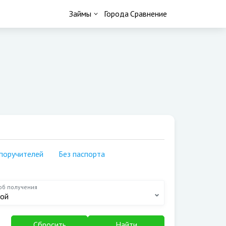
Займы
Города
Сравнение
сяц
На счёт
д
На кошелёк
месяцев
На киви
месяцев
На карту сбербанка
месяца
На карту мир
рплаты
Студентам
осуточно
Пенсионерам
 поручителей
Без паспорта
минут
На карту
ь обращения
об получения
арты
ой
Сбросить
Найти