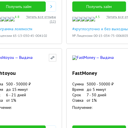
Получить займ
Получить займ
4.8
Читать все отзывы
4.5
Читать все о
(
12
)
грамма лоялности
#круглосуточно и без выходны
цензии 65-13-030-45-004102
№ Лицензии 00-15-034-75-006803
htoyou
FastMoney
ма
500
-
30000
₽
Сумма
5000
-
30000
₽
мя
до 15 минут
Время
до 5 минут
к
6
-
21
дней
Срок
7
-
30
дней
ка
от
1
%
Ставка
от
1
%
чение:
Получение:
5
3