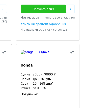
Получить займ
Нет отзывов
тзывы
Читать все отзывы (
0
)
(
10
)
#высокий процент одобрения
№ Лицензии 00-15-037-60-007126
Konga
Сумма
2000
-
70000
₽
Время
до 1 минуты
Срок
10
-
168
дней
Ставка
от
0.65
%
Получение: