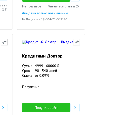
тзывы
Нет отзывов
Читать все отзывы (
0
)
(
15
)
#выдача только наличнымим
№ Лицензии 19-034-75-009166
Кредитный Доктор
Сумма
4999
-
60000
₽
Срок
90
-
540
дней
Ставка
от
0.09
%
Получение:
Получить займ