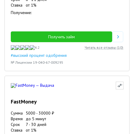
Ставка
от
1
%
Получение:
Получить займ
4.2
Читать все отзывы (
10
)
#высокий процент одобрения
№ Лицензии 19-040-67-009295
FastMoney
Сумма
5000
-
30000
₽
Время
до 5 минут
Срок
7
-
30
дней
Ставка
от
1
%