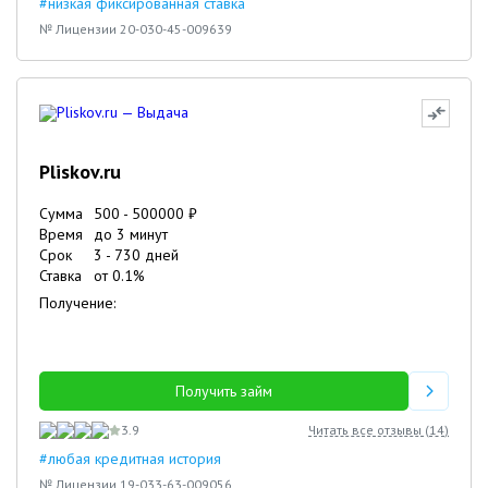
#низкая фиксированная ставка
№ Лицензии 20-030-45-009639
Pliskov.ru
Сумма
500
-
500000
₽
Время
до 3 минут
Срок
3
-
730
дней
Ставка
от
0.1
%
Получение:
Получить займ
3.9
Читать все отзывы (
14
)
#любая кредитная история
№ Лицензии 19-033-63-009056