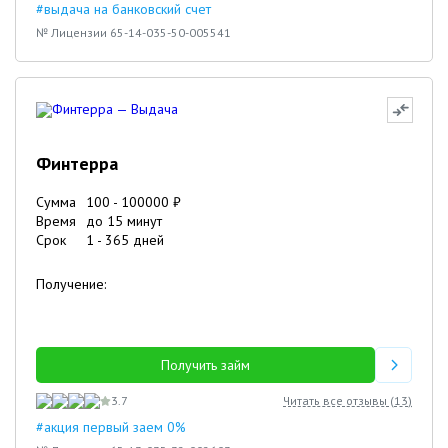
#выдача на банковский счет
№ Лицензии 65-14-035-50-005541
Финтерра
Сумма
100
-
100000
₽
Время
до 15 минут
Срок
1
-
365
дней
Получение:
Получить займ
3.7
Читать все отзывы (
13
)
#акция первый заем 0%