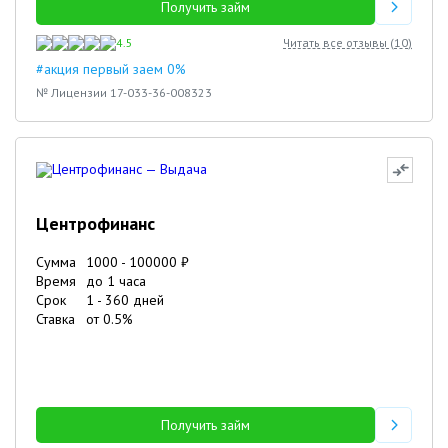
Получить займ
4.5
Читать все отзывы (
10
)
#акция первый заем 0%
№ Лицензии 17-033-36-008323
Центрофинанс
Сумма
1000
-
100000
₽
Время
до 1 часа
Срок
1
-
360
дней
Ставка
от
0.5
%
Получить займ