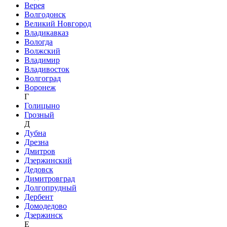
Верея
Волгодонск
Великий Новгород
Владикавказ
Вологда
Волжский
Владимир
Владивосток
Волгоград
Воронеж
Г
Голицыно
Грозный
Д
Дубна
Дрезна
Дмитров
Дзержинский
Дедовск
Димитровград
Долгопрудный
Дербент
Домодедово
Дзержинск
Е