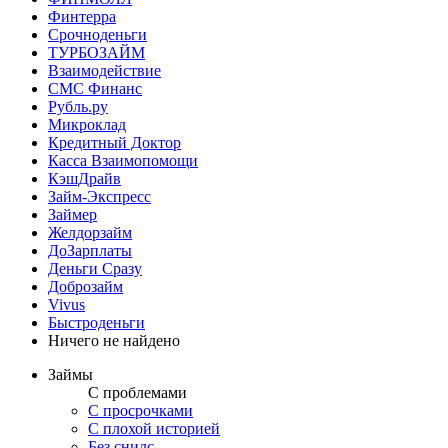
Финтерра
Срочноденьги
ТУРБОЗАЙМ
Взаимодействие
СМС Финанс
Рубль.ру
Микроклад
Кредитный Доктор
Касса Взаимопомощи
КэшДрайв
Займ-Экспресс
Займер
Желдорзайм
ДоЗарплаты
Деньги Сразу
Доброзайм
Vivus
Быстроденьги
Ничего не найдено
Займы
С проблемами
С просрочками
С плохой историей
Без снилс