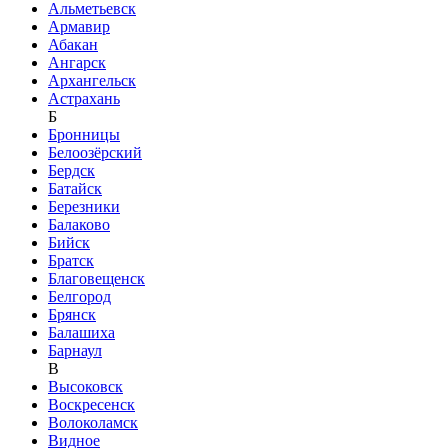
Альметьевск
Армавир
Абакан
Ангарск
Архангельск
Астрахань
Б
Бронницы
Белоозёрский
Бердск
Батайск
Березники
Балаково
Бийск
Братск
Благовещенск
Белгород
Брянск
Балашиха
Барнаул
В
Высоковск
Воскресенск
Волоколамск
Видное