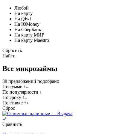
Любой
На карту
На Qiwi
На ЮMoney
На СберБанк
На карту МИР
На карту Maestro
Сбросить
Найти
Все микрозаймы
38
предложений подобрано
По сумме ↑↓
По популярности ↓
По сроку ↑↓
По ставке ↑↓
Сброс
Сравнить