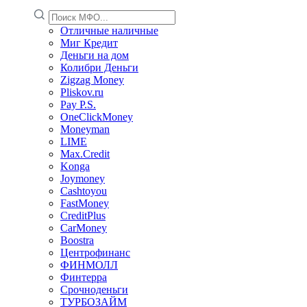
Отличные наличные
Миг Кредит
Деньги на дом
Колибри Деньги
Zigzag Money
Pliskov.ru
Pay P.S.
OneClickMoney
Moneyman
LIME
Max.Credit
Konga
Joymoney
Cashtoyou
FastMoney
CreditPlus
CarMoney
Boostra
Центрофинанс
ФИНМОЛЛ
Финтерра
Срочноденьги
ТУРБОЗАЙМ