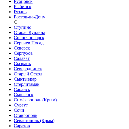
Рубцовск
Рыбинск
Рязань
Ростов-на-Дону
С
Ступино
Старая Купавна
Солнечногорск
Сергиев Посад
Северск
Серпухов
Салават
Сызрань
Северодвинск
Старый Оскол
Сыктывкар
Стерлитамак
Саранск
Смоленск
Симферополь (Крым)
Сургут
Сочи
Ставрополь
Севастополь (Крым)
Саратов