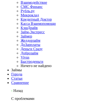
Взаимодействие
СМС Финанс
Рубль.ру
Микроклад
Кредитный Доктор
Касса Взаимопомощи
КэшДрайв
Займ-Экспресс
Займер
Желдорзайм
ДоЗарплаты
Деньги Сразу
Доброзайм
Vivus
Быстроденьги
Ничего не найдено
Займы
Города
Статьи
Сравнение
Назад
С проблемами