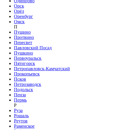
Одинцово
Орск
Орёл
Оренбург
Омск
П
Пущино
Протвино
Пересвет
Павловский Посад
Пушкино
Первоуральск
Пятигорск
Петропавловск-Камчатский
Прокопьевск
Псков
Петрозаводск
Подольск
Пенза
Пермь
Р
Руза
Рошаль
Реутов
Раменское