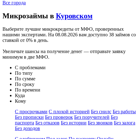
Все города
Микрозаймы в
Куровском
Выберите лучшие микрокредиты от МФО, проверенных
нашими экспертами. На
08.08.2026
вам доступно 38 займов со
ставкой от 0% в день.
Увеличьте шансы на получение денег — отправьте заявку
минимум в две МФО.
С проблемами
По типу
По сумме
По сроку
По времени
Куда
Кому
С просрочками
С плохой историей
Без снилс
Без работы
Без прописки
Без проверок
Без поручителей
Без
паспорта
Без отказов
Без истории
Без звонков
Без залога
Без доходов
С одобрением
Под залог
По паспорту
Онлайн