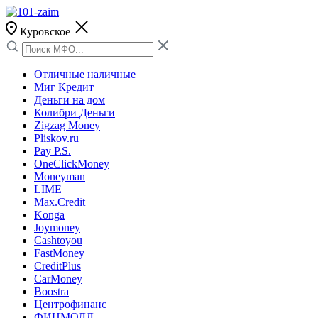
Куровское
Отличные наличные
Миг Кредит
Деньги на дом
Колибри Деньги
Zigzag Money
Pliskov.ru
Pay P.S.
OneClickMoney
Moneyman
LIME
Max.Credit
Konga
Joymoney
Cashtoyou
FastMoney
CreditPlus
CarMoney
Boostra
Центрофинанс
ФИНМОЛЛ