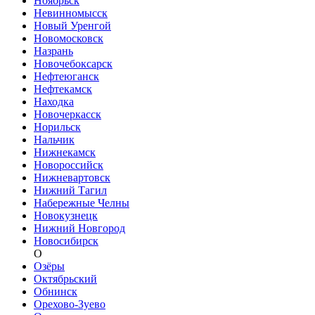
Ноябрьск
Невинномысск
Новый Уренгой
Новомосковск
Назрань
Новочебоксарск
Нефтеюганск
Нефтекамск
Находка
Новочеркасск
Норильск
Нальчик
Нижнекамск
Новороссийск
Нижневартовск
Нижний Тагил
Набережные Челны
Новокузнецк
Нижний Новгород
Новосибирск
О
Озёры
Октябрьский
Обнинск
Орехово-Зуево