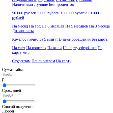
Наличными
Лучшие
Без процентов
50 000 рублей
5 000 рублей
100 000 рублей
10 000
рублей
На месяц
На год
На 6 месяцев
На 5 месяцев
На 3 месяца
До зарплаты
Круглосуточно
За 5 минут
В день обращения
Без карты
На счёт
На кошелёк
На киви
На карту сбербанка
На
карту мир
Студентам
Пенсионерам
На карту
Сумма займа
₽
Срок, дней
Способ получения
Любой