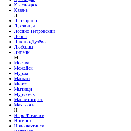
Красноярск
Казань
Л
Лыткарино
Луховицы
Лосино-Петровский
Лобня
Ликино-Дулёво
Люберцы
Липецк
М
Москва
Можайск
Муром
Майкоп
Миасс
Мытищи
Мурманск
Магнитогорск
Махачкала
Н
Наро-Фоминск
Ногинск
Новошахтинск