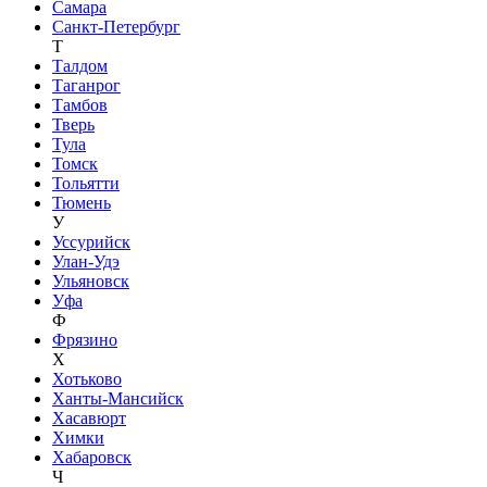
Самара
Санкт-Петербург
Т
Талдом
Таганрог
Тамбов
Тверь
Тула
Томск
Тольятти
Тюмень
У
Уссурийск
Улан-Удэ
Ульяновск
Уфа
Ф
Фрязино
Х
Хотьково
Ханты-Мансийск
Хасавюрт
Химки
Хабаровск
Ч