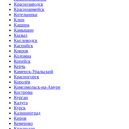
Краснозаводск
Красноармейск
Котельники
Клин
Кашира
Камышин
Кызыл
Кисловодск
Каспийск
Ковров
Коломна
Копейск
Керчь
Каменск-Уральский
Красногорск
Королёв
Комсомольск-на-Амуре
Кострома
Курган
Калуга
Курск
Калининград
Киров
Кемерово
Краснодар