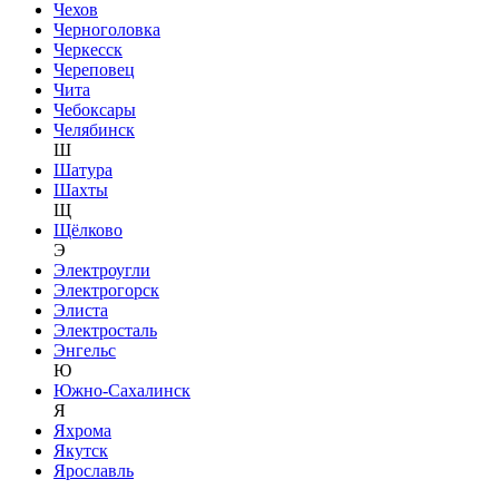
Чехов
Черноголовка
Черкесск
Череповец
Чита
Чебоксары
Челябинск
Ш
Шатура
Шахты
Щ
Щёлково
Э
Электроугли
Электрогорск
Элиста
Электросталь
Энгельс
Ю
Южно-Сахалинск
Я
Яхрома
Якутск
Ярославль