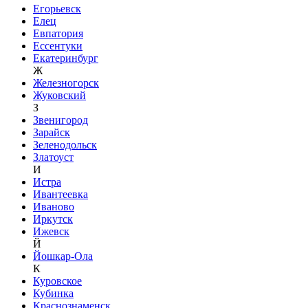
Егорьевск
Елец
Евпатория
Ессентуки
Екатеринбург
Ж
Железногорск
Жуковский
З
Звенигород
Зарайск
Зеленодольск
Златоуст
И
Истра
Ивантеевка
Иваново
Иркутск
Ижевск
Й
Йошкар-Ола
К
Куровское
Кубинка
Краснознаменск