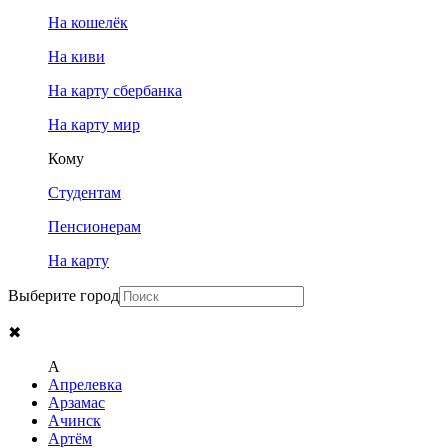
На кошелёк
На киви
На карту сбербанка
На карту мир
Кому
Студентам
Пенсионерам
На карту
Выберите город
✖
A
Апрелевка
Арзамас
Ачинск
Артём