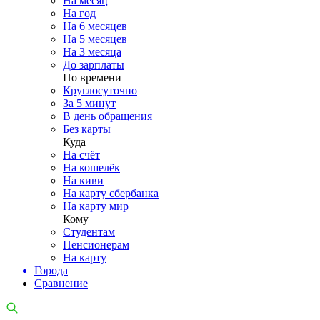
На месяц
На год
На 6 месяцев
На 5 месяцев
На 3 месяца
До зарплаты
По времени
Круглосуточно
За 5 минут
В день обращения
Без карты
Куда
На счёт
На кошелёк
На киви
На карту сбербанка
На карту мир
Кому
Студентам
Пенсионерам
На карту
Города
Сравнение