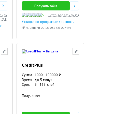
Получить займ
тзывы
5
Читать все отзывы (
1
)
(
11
)
#скидки по программе лоялности
х
№ Лицензии 00-16-035-50-007495
CreditPlus
Сумма
1000
-
100000
₽
Время
до 5 минут
Срок
5
-
365
дней
Получение: