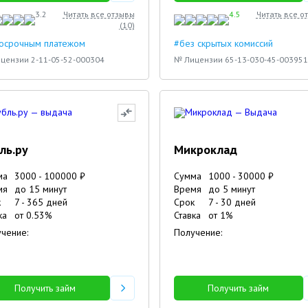
3.2
Читать все отзывы
4.5
Читать все о
(
10
)
досрочным платежом
#без скрытых комиссий
цензии 2-11-05-52-000304
№ Лицензии 65-13-030-45-003951
ль.ру
Микроклад
ма
3000
-
100000
₽
Сумма
1000
-
30000
₽
мя
до 15 минут
Время
до 5 минут
к
7
-
365
дней
Срок
7
-
30
дней
ка
от
0.53
%
Ставка
от
1
%
чение:
Получение:
Получить займ
Получить займ