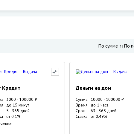
По сумме ↑↓
По п
г Кредит
Деньги на дом
ма
3000
-
100000
₽
Сумма
10000
-
100000
₽
мя
до 15 минут
Время
до 1 часа
к
5
-
365
дней
Срок
63
-
365
дней
ка
от
0.1
%
Ставка
от
0.49
%
чение: