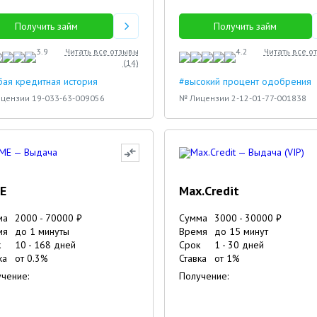
Получить займ
Получить займ
3.9
Читать все отзывы
4.2
Читать все о
(
14
)
ая кредитная история
#высокий процент одобрения
цензии 19-033-63-009056
№ Лицензии 2-12-01-77-001838
E
Max.Credit
ма
2000
-
70000
₽
Сумма
3000
-
30000
₽
мя
до 1 минуты
Время
до 15 минут
к
10
-
168
дней
Срок
1
-
30
дней
ка
от
0.3
%
Ставка
от
1
%
чение:
Получение: