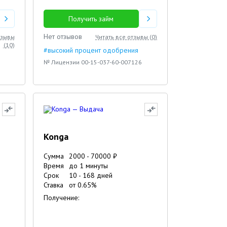
Получить займ
Нет отзывов
тзывы
Читать все отзывы (
0
)
(
10
)
#высокий процент одобрения
№ Лицензии 00-15-037-60-007126
Konga
Сумма
2000
-
70000
₽
Время
до 1 минуты
Срок
10
-
168
дней
Ставка
от
0.65
%
Получение: