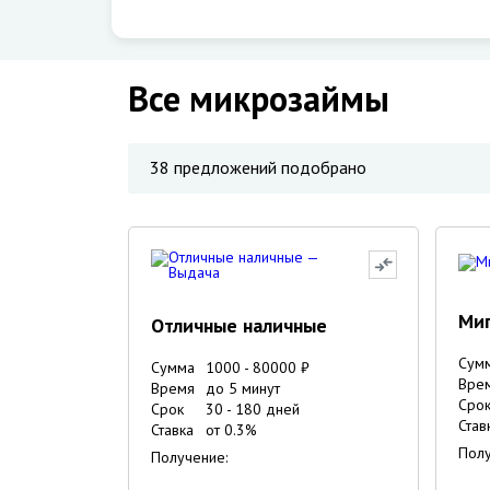
Все микрозаймы
38
предложений подобрано
Ми
Отличные наличные
Сум
Сумма
1000
-
80000
₽
Вре
Время
до 5 минут
Сро
Срок
30
-
180
дней
Став
Ставка
от
0.3
%
Полу
Получение: