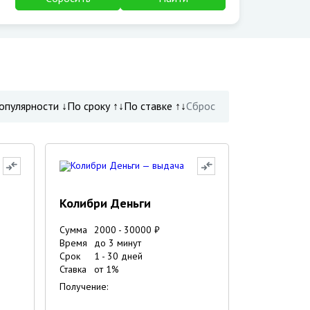
опулярности ↓
По сроку ↑↓
По ставке ↑↓
Сброс
Колибри Деньги
Сумма
2000
-
30000
₽
Время
до 3 минут
Срок
1
-
30
дней
Ставка
от
1
%
Получение: