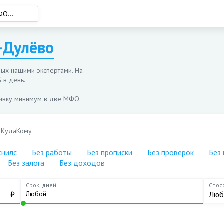
-Дулёво
С просрочками
С одобрением
На ме
С плохой историей
Под залог
На го
ых нашими экспертами. На
Без снилс
По паспорту
На 6 
 в день.
Без работы
Онлайн
На 5 
аявку минимум в две МФО.
Без прописки
Наличными
На 3 
Без проверок
Лучшие
До за
и
Куда
Кому
Без поручителей
Без процентов
Без паспорта
Кругл
снилс
Без работы
Без прописки
Без проверок
Без
Без отказов
50 000 рублей
За 5 
Без залога
Без доходов
Без истории
5 000 рублей
В ден
Без звонков
Срок, дней
Спос
100 000 рублей
Без к
₽
Люб
Без залога
10 000 рублей
Без доходов