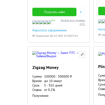
Получить займ
4.6
Читать все отзывы
(
15
)
#ест
#простота оформления
№ Ли
№ Лицензии 00-15-035-50-007231
Pli
Zigzag Money
Сум
Сумма
100000
-
500000
₽
Вре
Время
до 10 минут
Сро
Срок
5
-
365
дней
Став
Ставка
от
0.2
%
Полу
Получение: