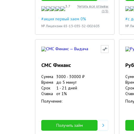
3.7
Читать все отзывы
(
13
)
#акция первый заем 0%
#с 
№ Лицензии 65-13-035-32-002603
№ Ли
СМС Финанс
Руб
Сумма
3000
-
30000
₽
Сум
Время
до 5 минут
Вре
Срок
1
-
21
дней
Сро
Ставка
от
1
%
Став
Получение:
Полу
Получить займ