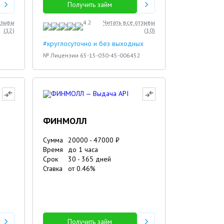
Получить займ
тзывы
4.2
Читать все отзывы
(
12
)
(
10
)
#круглосуточно и без выходных
№ Лицензии 65-15-030-45-006452
ФИНМОЛЛ
Сумма
20000
-
47000
₽
Время
до 1 часа
Срок
30
-
365
дней
Ставка
от
0.46
%
Получить займ