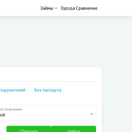
Займы
Города
Сравнение
сяц
На счёт
д
На кошелёк
месяцев
На киви
месяцев
На карту сбербанка
месяца
На карту мир
рплаты
Студентам
осуточно
Пенсионерам
 поручителей
Без паспорта
минут
На карту
ь обращения
об получения
арты
ой
Сбросить
Найти