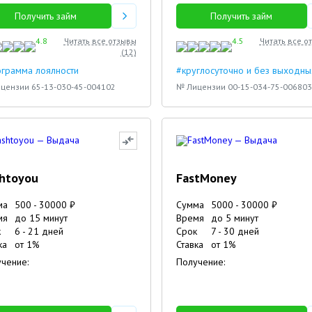
Получить займ
Получить займ
4.8
Читать все отзывы
4.5
Читать все о
(
12
)
грамма лоялности
#круглосуточно и без выходны
цензии 65-13-030-45-004102
№ Лицензии 00-15-034-75-006803
htoyou
FastMoney
ма
500
-
30000
₽
Сумма
5000
-
30000
₽
мя
до 15 минут
Время
до 5 минут
к
6
-
21
дней
Срок
7
-
30
дней
ка
от
1
%
Ставка
от
1
%
чение:
Получение:
3
4
5