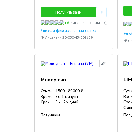
Получить займ
4.6
Читать все отзывы (
5
)
#низкая фиксированная ставка
#люб
№ Лицензии 20-030-45-009639
№ Ли
Moneyman
LIM
Сумма
1500
-
80000
₽
Сум
Время
до 1 минуты
Вре
Срок
5
-
126
дней
Сро
Став
Получение:
Полу