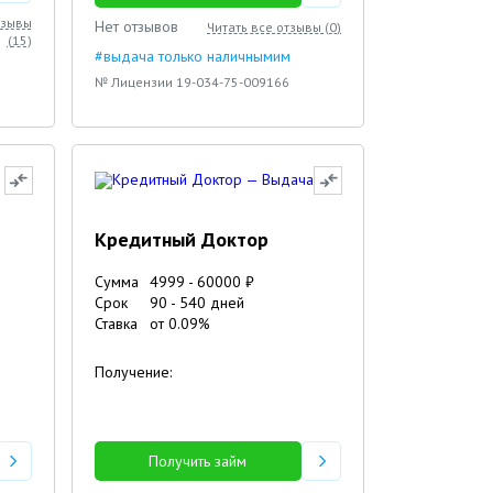
тзывы
Нет отзывов
Читать все отзывы (
0
)
(
15
)
#выдача только наличнымим
№ Лицензии 19-034-75-009166
Кредитный Доктор
Сумма
4999
-
60000
₽
Срок
90
-
540
дней
Ставка
от
0.09
%
Получение:
Получить займ