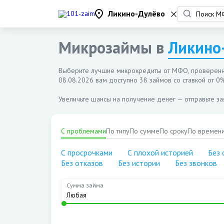
Ликино-Дулёво
Микрозаймы в
Ликино
Выберите лучшие микрокредиты от МФО, проверенн
08.08.2026
вам доступно 38 займов со ставкой от 0%
Увеличьте шансы на получение денег — отправьте з
С проблемами
По типу
По сумме
По сроку
По времен
С просрочками
С плохой историей
Без 
Без отказов
Без истории
Без звонков
Сумма займа