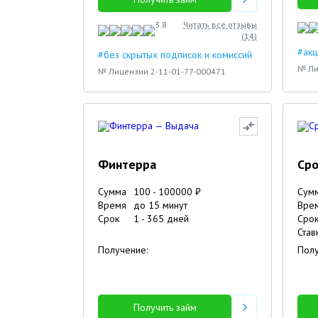
3.8
Читать все отзывы
(
14
)
#акц
#без скрытых подписок и комиссий
№ Ли
№ Лицензии 2-11-01-77-000471
Финтерра
Сро
Сумма
100
-
100000
₽
Сум
Время
до 15 минут
Вре
Срок
1
-
365
дней
Сро
Став
Получение:
Полу
Получить займ