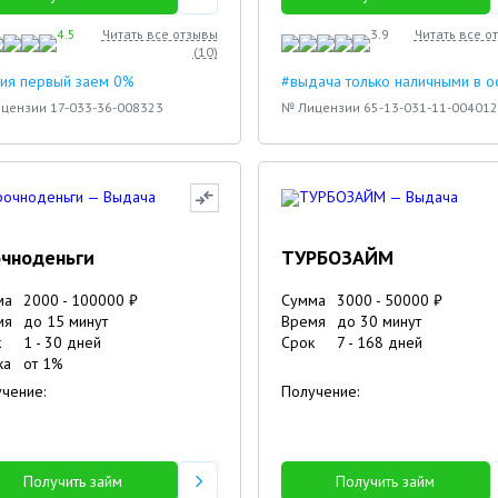
4.5
Читать все отзывы
3.9
Читать все о
(
10
)
ия первый заем 0%
#выдача только наличными в 
цензии 17-033-36-008323
№ Лицензии 65-13-031-11-004012
чноденьги
ТУРБОЗАЙМ
ма
2000
-
100000
₽
Сумма
3000
-
50000
₽
мя
до 15 минут
Время
до 30 минут
к
1
-
30
дней
Срок
7
-
168
дней
ка
от
1
%
чение:
Получение:
Получить займ
Получить займ