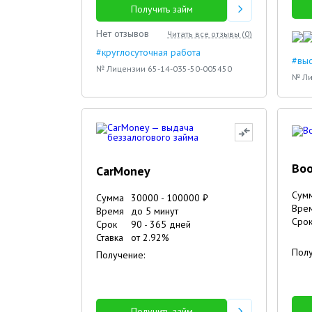
Получить займ
19.10.2023
12.10.2023
Нет отзывов
Читать все отзывы (
0
)
#круглосуточная работа
#вы
№ Лицензии 65-14-035-50-005450
№ Ли
Boo
CarMoney
Сум
Сумма
30000
-
100000
₽
Вре
Время
до 5 минут
Сро
Срок
90
-
365
дней
Ставка
от
2.92
%
Полу
Получение:
Получить займ