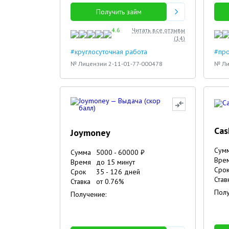
Получить займ
4.6
Читать все отзывы
(
14
)
#круглосуточная работа
#про
№ Лицензии 2-11-01-77-000478
№ Ли
Cas
Joymoney
Сум
Сумма
5000
-
60000
₽
Вре
Время
до 15 минут
Сро
Срок
35
-
126
дней
Став
Ставка
от
0.76
%
Полу
Получение: