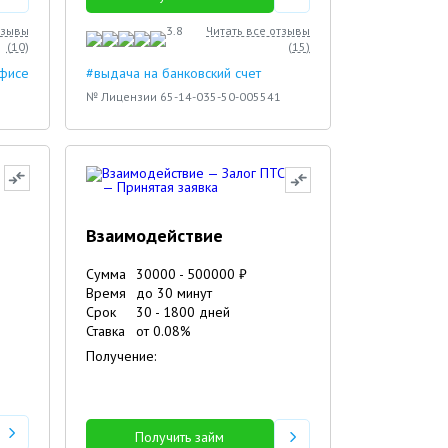
тзывы
3.8
Читать все отзывы
(
10
)
(
15
)
офисе
#выдача на банковский счет
№ Лицензии 65-14-035-50-005541
Взаимодействие
Сумма
30000
-
500000
₽
Время
до 30 минут
Срок
30
-
1800
дней
Ставка
от
0.08
%
Получение:
Получить займ