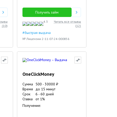
Получить займ
тзывы
4.3
Читать все отзывы
(
10
)
(
12
)
#быстрая выдача
№ Лицензии 2-11-07-24-000856
OneClickMoney
Сумма
500
-
30000
₽
Время
до 15 минут
Срок
6
-
60
дней
Ставка
от
1
%
Получение: