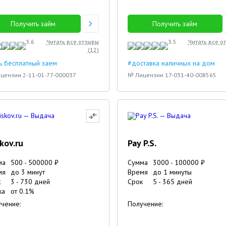
Получить займ
Получить займ
3.6
Читать все отзывы
3.5
Читать все о
(
12
)
ь бесплатный заем
#доставка наличных на дом
цензии 2-11-01-77-000037
№ Лицензии 17-031-40-008565
skov.ru
Pay P.S.
ма
500
-
500000
₽
Сумма
3000
-
100000
₽
мя
до 3 минут
Время
до 1 минуты
к
3
-
730
дней
Срок
5
-
365
дней
ка
от
0.1
%
чение:
Получение: