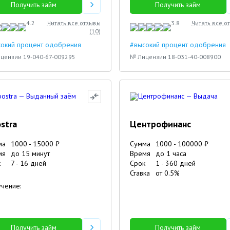
Получить займ
Получить займ
26.12.2023
Инесса
Вика
Мария
4.2
Читать все отзывы
3.8
Читать все о
(
10
)
сокий процент одобрения
#высокий процент одобрения
цензии 19-040-67-009295
№ Лицензии 18-031-40-008900
stra
Центрофинанс
ма
1000
-
15000
₽
Сумма
1000
-
100000
₽
мя
до 15 минут
Время
до 1 часа
к
7
-
16
дней
Срок
1
-
360
дней
Ставка
от
0.5
%
чение:
Получить займ
Получить займ