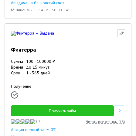
#выдача на банковский счет
№ Лицензии 65-14-035-50-005541
Финтерра
Сумма
100
-
100000
₽
Время
до 15 минут
Срок
1
-
365
дней
Получение:
Получить займ
3.7
Читать все отзывы (
13
)
#акция первый заем 0%