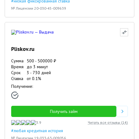
#низкая фиксированная ставка
№ Лицензии 20-030-45-009639
Pliskov.ru
Сумма
500
-
500000
₽
Время
до 3 минут
Срок
3
-
730
дней
Ставка
от
0.1
%
Получение:
Получить займ
3.9
Читать все отзывы (
14
)
#любая кредитная история
№ Лицензии 19-033-63-009056