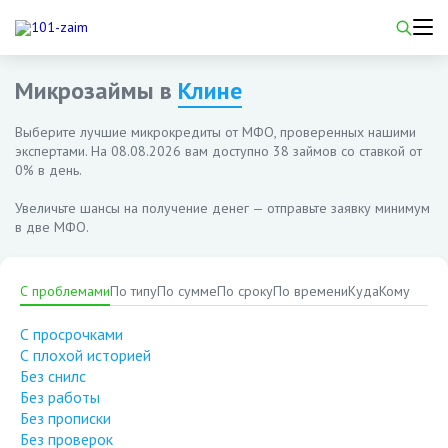
Микрозаймы в
Клине
Выберите лучшие микрокредиты от МФО, проверенных нашими
экспертами. На
08.08.2026
вам доступно 38 займов со ставкой от
0% в день.
Увеличьте шансы на получение денег — отправьте заявку минимум
в две МФО.
С проблемами
По типу
По сумме
По сроку
По времени
Куда
Кому
С просрочками
С плохой историей
Без снилс
Без работы
Без прописки
Без проверок