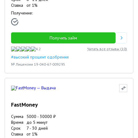
Ставка
от
1
%
Получение:
Получить займ
4.2
Читать все отзывы (
10
)
#высокий процент одобрения
№ Лицензии 19-040-67-009295
FastMoney
Сумма
5000
-
30000
₽
Время
до 5 минут
Срок
7
-
30
дней
Ставка
от
1
%