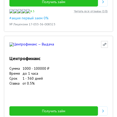
Получить займ
4.5
Читать все отзывы (
10
)
#акция первый заем 0%
№ Лицензии 17-033-36-008323
Центрофинанс
Сумма
1000
-
100000
₽
Время
до 1 часа
Срок
1
-
360
дней
Ставка
от
0.5
%
Получить займ