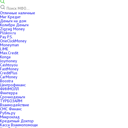
Отличные наличные
Миг Кредит
Деньги на дом
Колибри Деньги
Zigzag Money
Pliskov.ru
Pay P.S.
OneClickMoney
Moneyman
LIME
Max.Credit
Konga
Joymoney
Cashtoyou
FastMoney
CreditPlus
CarMoney
Boostra
Центрофинанс
ФИНМОЛЛ
Финтерра
Срочноденьги
ТУРБОЗАЙМ
Взаимодействие
СМС Финанс
Рубль.ру
Микроклад
Кредитный Доктор
Касса Взаимопомощи