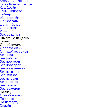
Кредитный Доктор
Касса Взаимопомощи
КэшДрайв
Займ-Экспресс
Займер
Желдорзайм
ДоЗарплаты
Деньги Сразу
Доброзайм
Vivus
Быстроденьги
Ничего не найдено
Займы
С проблемами
С просрочками
С плохой историей
Без снилс
Без работы
Без прописки
Без проверок
Без поручителей
Без паспорта
Без отказов
Без истории
Без звонков
Без залога
Без доходов
По типу
С одобрением
Под залог
По паспорту
Онлайн