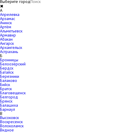
Выберите город
✖
A
Апрелевка
Арзамас
Ачинск
Артём
Альметьевск
Армавир
Абакан
Ангарск
Архангельск
Астрахань
Б
Бронницы
Белоозёрский
Бердск
Батайск
Березники
Балаково
Бийск
Братск
Благовещенск
Белгород
Брянск
Балашиха
Барнаул
В
Высоковск
Воскресенск
Волоколамск
Видное