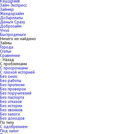
КэшДрайв
Займ-Экспресс
Займер
Желдорзайм
ДоЗарплаты
Деньги Сразу
Доброзайм
Vivus
Быстроденьги
Ничего не найдено
Займы
Города
Статьи
Сравнение
Назад
С проблемами
С просрочками
С плохой историей
Без снилс
Без работы
Без прописки
Без проверок
Без поручителей
Без паспорта
Без отказов
Без истории
Без звонков
Без залога
Без доходов
По типу
С одобрением
Под залог