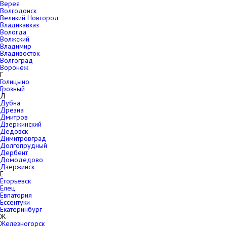
Верея
Волгодонск
Великий Новгород
Владикавказ
Вологда
Волжский
Владимир
Владивосток
Волгоград
Воронеж
Г
Голицыно
Грозный
Д
Дубна
Дрезна
Дмитров
Дзержинский
Дедовск
Димитровград
Долгопрудный
Дербент
Домодедово
Дзержинск
Е
Егорьевск
Елец
Евпатория
Ессентуки
Екатеринбург
Ж
Железногорск