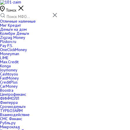
Томск
Отличные наличные
Миг Кредит
Деньги на дом
Колибри Деньги
Zigzag Money
Pliskov.ru
Pay P.S.
OneClickMoney
Moneyman
LIME
Max.Credit
Konga
Joymoney
Cashtoyou
FastMoney
CreditPlus
CarMoney
Boostra
Центрофинанс
ФИНМОЛЛ
Финтерра
Срочноденьги
ТУРБОЗАЙМ
Взаимодействие
СМС Финанс
Рубль.ру
Микроклад