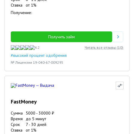
Ставка
от
1
%
Получение:
Получить займ
4.2
Читать все отзывы (
10
)
#высокий процент одобрения
№ Лицензии 19-040-67-009295
FastMoney
Сумма
5000
-
30000
₽
Время
до 5 минут
Срок
7
-
30
дней
Ставка
от
1
%