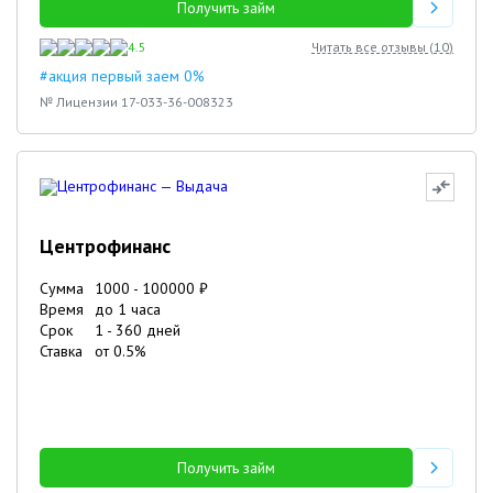
Получить займ
4.5
Читать все отзывы (
10
)
#акция первый заем 0%
№ Лицензии 17-033-36-008323
Центрофинанс
Сумма
1000
-
100000
₽
Время
до 1 часа
Срок
1
-
360
дней
Ставка
от
0.5
%
Получить займ