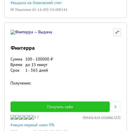
#выдача на банковский счет
№ Лицензии 65-14-035-50-005541
Финтерра
Сумма
100
-
100000
₽
Время
до 15 минут
Срок
1
-
365
дней
Получение:
Получить займ
3.7
Читать все отзывы (
13
)
#акция первый заем 0%