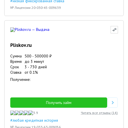
#низкая фиксированная ставка
№ Лицензии 20-030-45-009639
Pliskov.ru
Сумма
500
-
500000
₽
Время
до 3 минут
Срок
3
-
730
дней
Ставка
от
0.1
%
Получение:
Получить займ
3.9
Читать все отзывы (
14
)
#любая кредитная история
№ Лицензии 19-033-63-009056