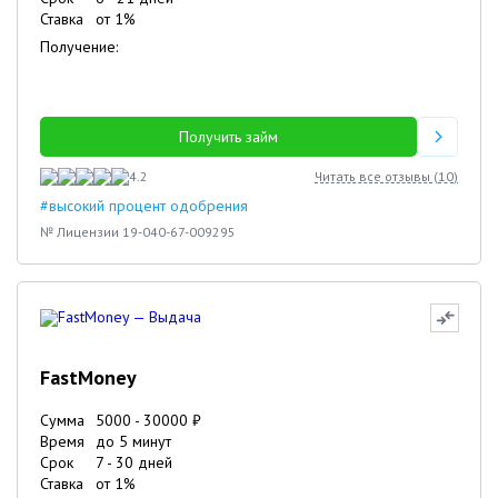
Ставка
от
1
%
Получение:
Получить займ
4.2
Читать все отзывы (
10
)
#высокий процент одобрения
№ Лицензии 19-040-67-009295
FastMoney
Сумма
5000
-
30000
₽
Время
до 5 минут
Срок
7
-
30
дней
Ставка
от
1
%