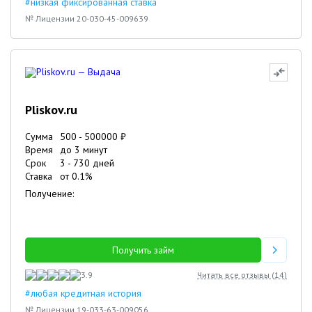
#низкая фиксированная ставка
№ Лицензии 20-030-45-009639
Pliskov.ru
Сумма
500
-
500000
₽
Время
до 3 минут
Срок
3
-
730
дней
Ставка
от
0.1
%
Получение:
Получить займ
3.9
Читать все отзывы (
14
)
#любая кредитная история
№ Лицензии 19-033-63-009056