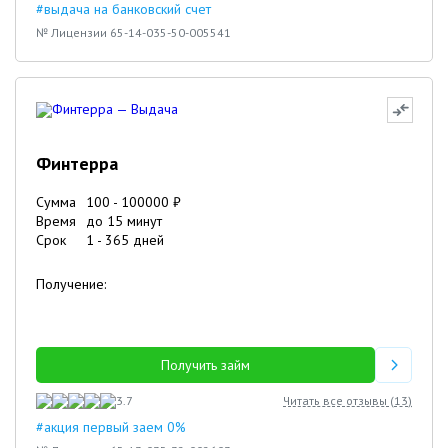
#выдача на банковский счет
№ Лицензии 65-14-035-50-005541
Финтерра
Сумма
100
-
100000
₽
Время
до 15 минут
Срок
1
-
365
дней
Получение:
Получить займ
3.7
Читать все отзывы (
13
)
#акция первый заем 0%