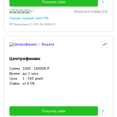
Получить займ
4.5
Читать все отзывы (
10
)
#акция первый заем 0%
№ Лицензии 17-033-36-008323
Центрофинанс
Сумма
1000
-
100000
₽
Время
до 1 часа
Срок
1
-
360
дней
Ставка
от
0.5
%
Получить займ