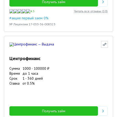
Получить займ
4.5
Читать все отзывы (
10
)
#акция первый заем 0%
№ Лицензии 17-033-36-008323
Центрофинанс
Сумма
1000
-
100000
₽
Время
до 1 часа
Срок
1
-
360
дней
Ставка
от
0.5
%
Получить займ