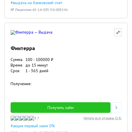
#выдача на банковский счет
№ Лицензии 65-14-035-50-005541
Финтерра
Сумма
100
-
100000
₽
Время
до 15 минут
Срок
1
-
365
дней
Получение:
Получить займ
3.7
Читать все отзывы (
13
)
#акция первый заем 0%