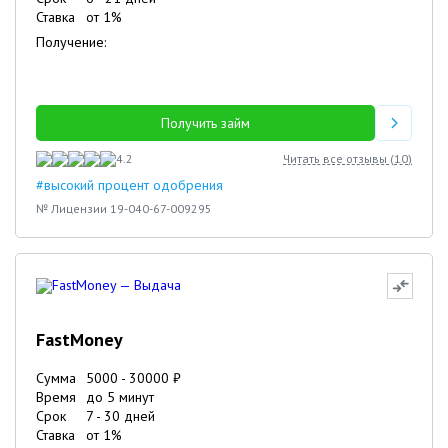
Ставка
от
1
%
Получение:
Получить займ
4.2
Читать все отзывы (
10
)
#высокий процент одобрения
№ Лицензии 19-040-67-009295
FastMoney
Сумма
5000
-
30000
₽
Время
до 5 минут
Срок
7
-
30
дней
Ставка
от
1
%