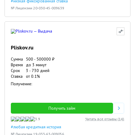
#низкая фиксированная ставка
№ Лицензии 20-030-45-009639
Pliskov.ru
Сумма
500
-
500000
₽
Время
до 3 минут
Срок
3
-
730
дней
Ставка
от
0.1
%
Получение:
Получить займ
3.9
Читать все отзывы (
14
)
#любая кредитная история
№ Лицензии 19-033-63-009056