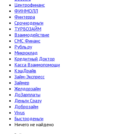
Центрофинанс
ФИНМОЛЛ
Финтерра
Срочноденьги
ТУРБОЗАЙМ
Взаимодействие
СМС Финанс
Рубль.ру
Микроклад
Кредитный Доктор
Касса Взаимопомощи
КэшДрайв
Займ-Экспресс
Займер
Желдорзайм
ДоЗарплаты
Деньги Сразу
Доброзайм
Vivus
Быстроденьги
Ничего не найдено