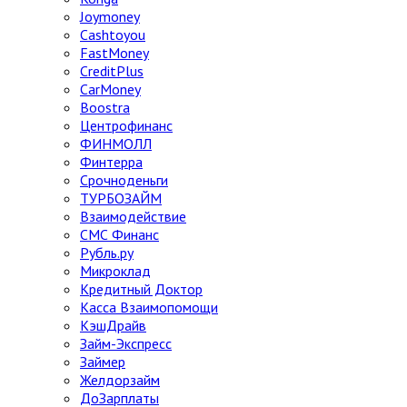
Joymoney
Cashtoyou
FastMoney
CreditPlus
CarMoney
Boostra
Центрофинанс
ФИНМОЛЛ
Финтерра
Срочноденьги
ТУРБОЗАЙМ
Взаимодействие
СМС Финанс
Рубль.ру
Микроклад
Кредитный Доктор
Касса Взаимопомощи
КэшДрайв
Займ-Экспресс
Займер
Желдорзайм
ДоЗарплаты