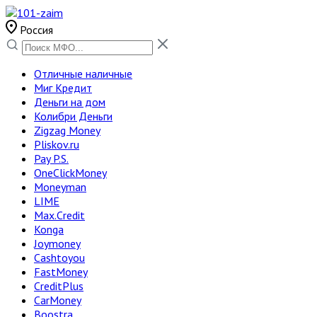
Россия
Отличные наличные
Миг Кредит
Деньги на дом
Колибри Деньги
Zigzag Money
Pliskov.ru
Pay P.S.
OneClickMoney
Moneyman
LIME
Max.Credit
Konga
Joymoney
Cashtoyou
FastMoney
CreditPlus
CarMoney
Boostra