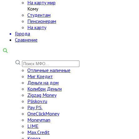
На карту мир
Кому
Студентам
Пенсионерам
На карту
Города
Сравнение
Отличные наличные
Миг Кредит
Деньги на дом
Колибри Деньги
Zigzag Money
Pliskov.ru
Pay P.S.
OneClickMoney
Moneyman
LIME
Max.Credit
Konga