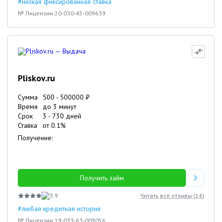
#низкая фиксированная ставка
№ Лицензии 20-030-45-009639
Pliskov.ru
Сумма
500
-
500000
₽
Время
до 3 минут
Срок
3
-
730
дней
Ставка
от
0.1
%
Получение:
Получить займ
3.9
Читать все отзывы (
14
)
#любая кредитная история
№ Лицензии 19-033-63-009056