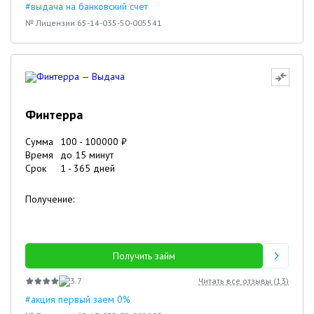
#выдача на банковский счет
№ Лицензии 65-14-035-50-005541
Финтерра
Сумма
100
-
100000
₽
Время
до 15 минут
Срок
1
-
365
дней
Получение:
Получить займ
3.7
Читать все отзывы (
13
)
#акция первый заем 0%