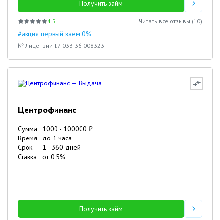
Получить займ
4.5
Читать все отзывы (
10
)
#акция первый заем 0%
№ Лицензии 17-033-36-008323
Центрофинанс
Сумма
1000
-
100000
₽
Время
до 1 часа
Срок
1
-
360
дней
Ставка
от
0.5
%
Получить займ