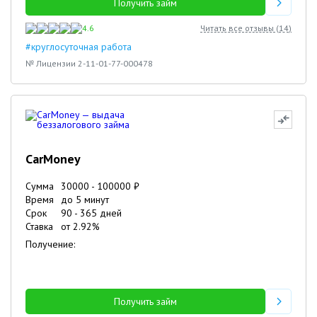
Получить займ
4.6
Читать все отзывы (
14
)
#круглосуточная работа
№ Лицензии 2-11-01-77-000478
CarMoney
Сумма
30000
-
100000
₽
Время
до 5 минут
Срок
90
-
365
дней
Ставка
от
2.92
%
Получение:
Получить займ