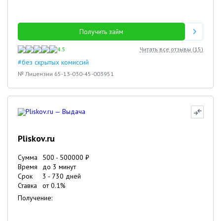
Получить займ
4.5
Читать все отзывы (
15
)
#без скрытых комиссий
№ Лицензии 65-13-030-45-003951
Pliskov.ru
Сумма
500
-
500000
₽
Время
до 3 минут
Срок
3
-
730
дней
Ставка
от
0.1
%
Получение: