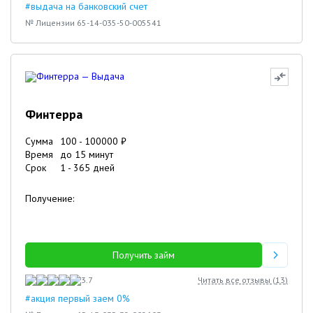
#выдача на банковский счет
№ Лицензии 65-14-035-50-005541
Финтерра
Сумма
100
-
100000
₽
Время
до 15 минут
Срок
1
-
365
дней
Получение:
Получить займ
3.7
Читать все отзывы (
13
)
#акция первый заем 0%