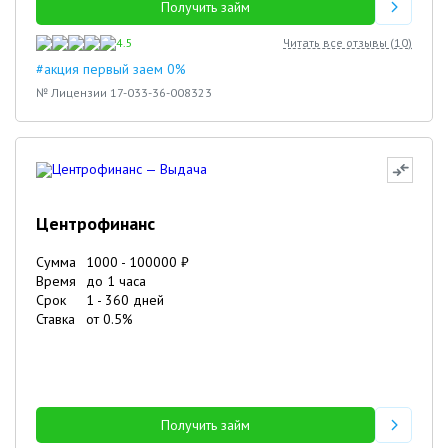
Получить займ
4.5
Читать все отзывы (
10
)
#акция первый заем 0%
№ Лицензии 17-033-36-008323
Центрофинанс
Сумма
1000
-
100000
₽
Время
до 1 часа
Срок
1
-
360
дней
Ставка
от
0.5
%
Получить займ