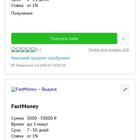
Ставка
от
1
%
Получение:
Получить займ
4.2
Читать все отзывы (
10
)
#высокий процент одобрения
№ Лицензии 19-040-67-009295
FastMoney
Сумма
5000
-
30000
₽
Время
до 5 минут
Срок
7
-
30
дней
Ставка
от
1
%