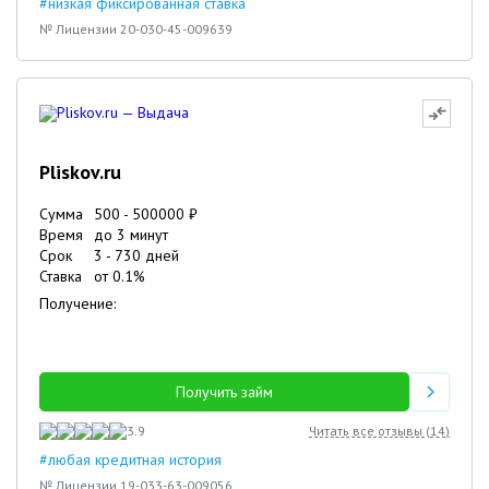
#низкая фиксированная ставка
№ Лицензии 20-030-45-009639
Pliskov.ru
Сумма
500
-
500000
₽
Время
до 3 минут
Срок
3
-
730
дней
Ставка
от
0.1
%
Получение:
Получить займ
3.9
Читать все отзывы (
14
)
#любая кредитная история
№ Лицензии 19-033-63-009056