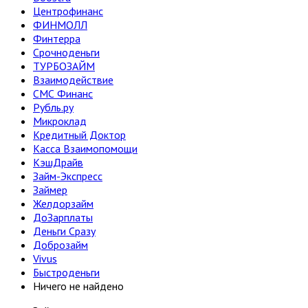
Центрофинанс
ФИНМОЛЛ
Финтерра
Срочноденьги
ТУРБОЗАЙМ
Взаимодействие
СМС Финанс
Рубль.ру
Микроклад
Кредитный Доктор
Касса Взаимопомощи
КэшДрайв
Займ-Экспресс
Займер
Желдорзайм
ДоЗарплаты
Деньги Сразу
Доброзайм
Vivus
Быстроденьги
Ничего не найдено