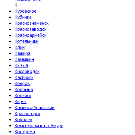
К
Куровское
Кубинка
Краснознаменск
Краснозаводск
Красноармейск
Котельники
Клин
Кашира
Камышин
Кызыл
Кисловодск
Каспийск
Ковров
Коломна
Копейск
Керчь
Каменск-Уральский
Красногорск
Королёв
Комсомольск-на-Амуре
Кострома