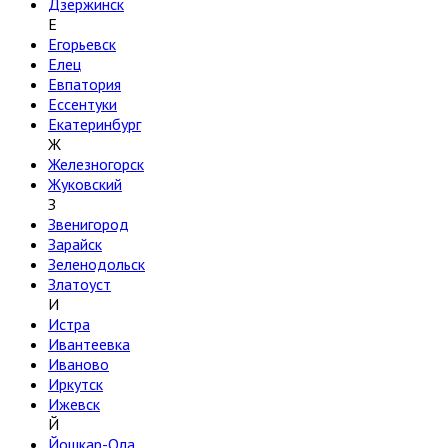
Дзержинск
Е
Егорьевск
Елец
Евпатория
Ессентуки
Екатеринбург
Ж
Железногорск
Жуковский
З
Звенигород
Зарайск
Зеленодольск
Златоуст
И
Истра
Ивантеевка
Иваново
Иркутск
Ижевск
Й
Йошкар-Ола