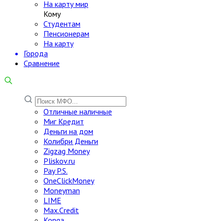
На карту мир
Кому
Студентам
Пенсионерам
На карту
Города
Сравнение
Отличные наличные
Миг Кредит
Деньги на дом
Колибри Деньги
Zigzag Money
Pliskov.ru
Pay P.S.
OneClickMoney
Moneyman
LIME
Max.Credit
Konga