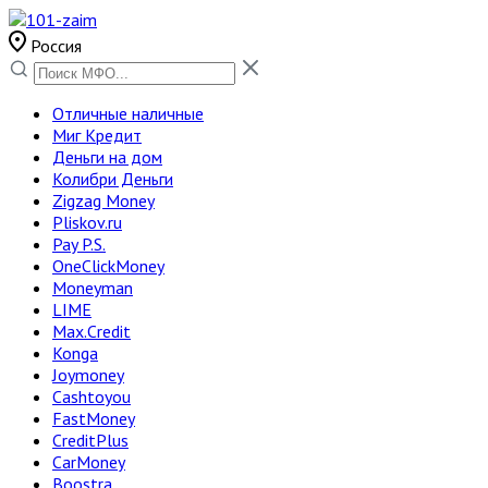
Россия
Отличные наличные
Миг Кредит
Деньги на дом
Колибри Деньги
Zigzag Money
Pliskov.ru
Pay P.S.
OneClickMoney
Moneyman
LIME
Max.Credit
Konga
Joymoney
Cashtoyou
FastMoney
CreditPlus
CarMoney
Boostra