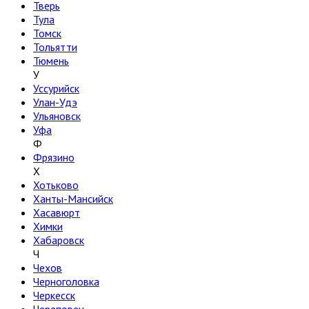
Тверь
Тула
Томск
Тольятти
Тюмень
У
Уссурийск
Улан-Удэ
Ульяновск
Уфа
Ф
Фрязино
Х
Хотьково
Ханты-Мансийск
Хасавюрт
Химки
Хабаровск
Ч
Чехов
Черноголовка
Черкесск