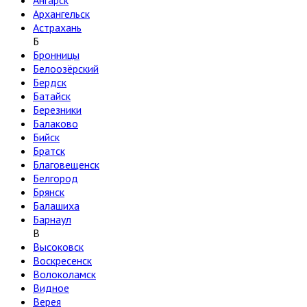
Ангарск
Архангельск
Астрахань
Б
Бронницы
Белоозёрский
Бердск
Батайск
Березники
Балаково
Бийск
Братск
Благовещенск
Белгород
Брянск
Балашиха
Барнаул
В
Высоковск
Воскресенск
Волоколамск
Видное
Верея