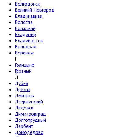
Волгодонск
Великий Новгород
Владикавказ
Вологда
Волжский
Владимир
Владивосток
Волгоград
Воронеж
Г
Голицыно
Грозный
Д
Дубна
Дрезна
Дмитров
Дзержинский
Дедовск
Димитровград
Долгопрудный
Дербент
Домодедово