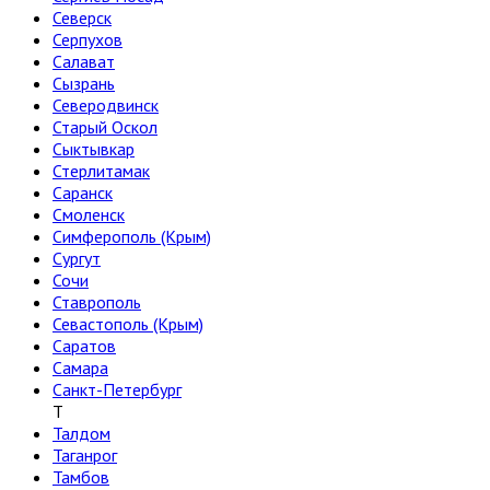
Северск
Серпухов
Салават
Сызрань
Северодвинск
Старый Оскол
Сыктывкар
Стерлитамак
Саранск
Смоленск
Симферополь (Крым)
Сургут
Сочи
Ставрополь
Севастополь (Крым)
Саратов
Самара
Санкт-Петербург
Т
Талдом
Таганрог
Тамбов