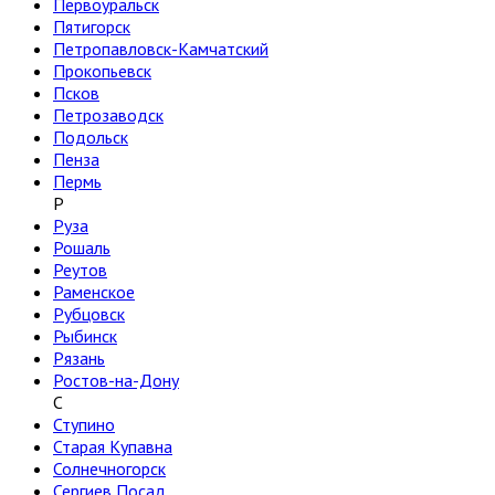
Первоуральск
Пятигорск
Петропавловск-Камчатский
Прокопьевск
Псков
Петрозаводск
Подольск
Пенза
Пермь
Р
Руза
Рошаль
Реутов
Раменское
Рубцовск
Рыбинск
Рязань
Ростов-на-Дону
С
Ступино
Старая Купавна
Солнечногорск
Сергиев Посад