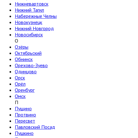
Нижневартовск
Нижний Тагил
Набережные Челны
Новокузнецк
Нижний Новгород
Новосибирск
О
Озёры
Октябрьский
Обнинск
Орехово-Зуево
Одинцово
Орск
Орёл
Оренбург
Омск
П
Пущино
Протвино
Пересвет
Павловский Посад
Пушкино