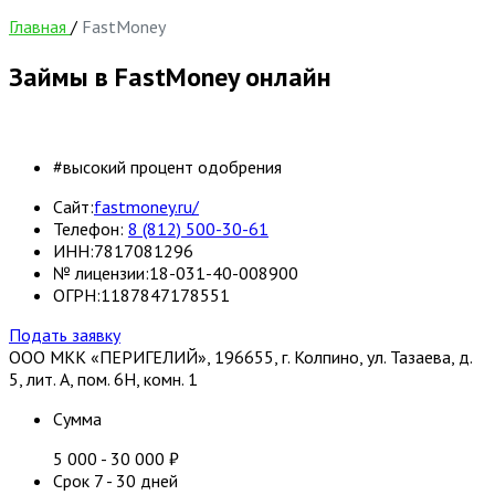
Главная
/
FastMoney
Займы в FastMoney онлайн
#высокий процент одобрения
Сайт:
fastmoney.ru/
Телефон:
8 (812) 500-30-61
ИНН:
7817081296
№ лицензии:
18-031-40-008900
ОГРН:
1187847178551
Подать заявку
ООО МКК «ПЕРИГЕЛИЙ», 196655, г. Колпино, ул. Тазаева, д.
5, лит. А, пом. 6Н, комн. 1
Сумма
5 000
-
30 000
₽
Срок
7
-
30
дней