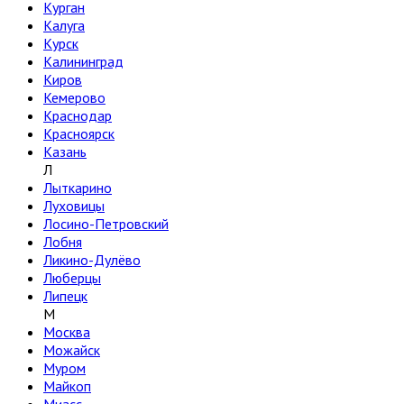
Курган
Калуга
Курск
Калининград
Киров
Кемерово
Краснодар
Красноярск
Казань
Л
Лыткарино
Луховицы
Лосино-Петровский
Лобня
Ликино-Дулёво
Люберцы
Липецк
М
Москва
Можайск
✖
Муром
Майкоп