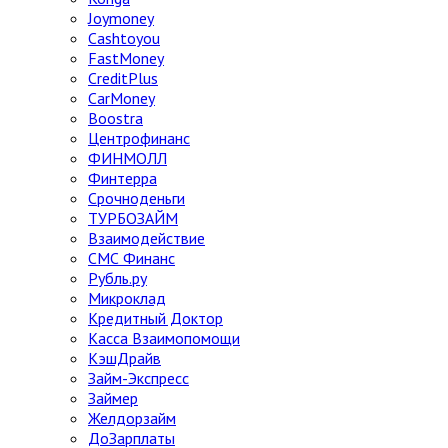
Joymoney
Cashtoyou
FastMoney
CreditPlus
CarMoney
Boostra
Центрофинанс
ФИНМОЛЛ
Финтерра
Срочноденьги
ТУРБОЗАЙМ
Взаимодействие
СМС Финанс
Рубль.ру
Микроклад
Кредитный Доктор
Касса Взаимопомощи
КэшДрайв
Займ-Экспресс
Займер
Желдорзайм
ДоЗарплаты