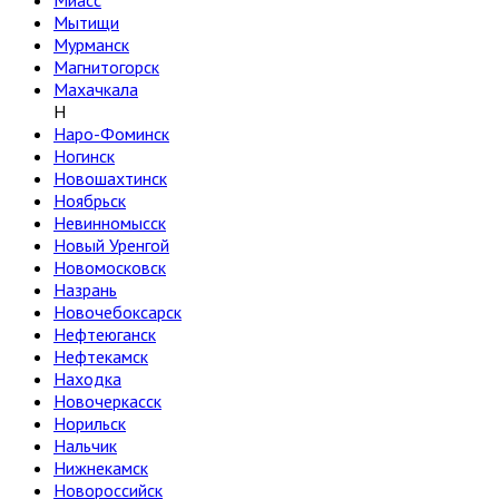
Миасс
Мытищи
Мурманск
Магнитогорск
Махачкала
Н
Наро-Фоминск
Ногинск
Новошахтинск
Ноябрьск
Невинномысск
Новый Уренгой
Новомосковск
Назрань
Новочебоксарск
Нефтеюганск
Нефтекамск
Находка
Новочеркасск
Норильск
Нальчик
Нижнекамск
Новороссийск