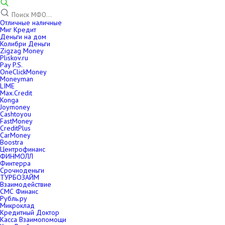
Отличные наличные
Миг Кредит
Деньги на дом
Колибри Деньги
Zigzag Money
Pliskov.ru
Pay P.S.
OneClickMoney
Moneyman
LIME
Max.Credit
Konga
Joymoney
Cashtoyou
FastMoney
CreditPlus
CarMoney
Boostra
Центрофинанс
ФИНМОЛЛ
Финтерра
Срочноденьги
ТУРБОЗАЙМ
Взаимодействие
СМС Финанс
Рубль.ру
Микроклад
Кредитный Доктор
Касса Взаимопомощи