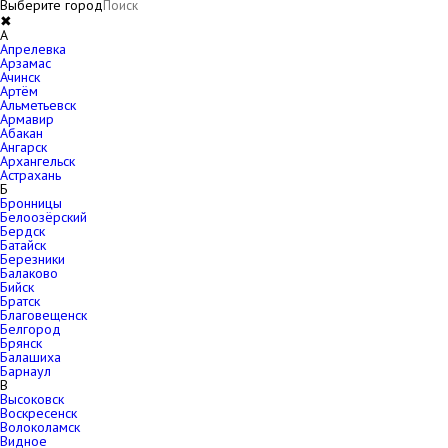
Выберите город
✖
A
Апрелевка
Арзамас
Ачинск
Артём
Альметьевск
Армавир
Абакан
Ангарск
Архангельск
Астрахань
Б
Бронницы
Белоозёрский
Бердск
Батайск
Березники
Балаково
Бийск
Братск
Благовещенск
Белгород
Брянск
Балашиха
Барнаул
В
Высоковск
Воскресенск
Волоколамск
Видное