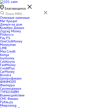
Благовещенск
Отличные наличные
Миг Кредит
Деньги на дом
Колибри Деньги
Zigzag Money
Pliskov.ru
Pay P.S.
OneClickMoney
Moneyman
LIME
Max.Credit
Konga
Joymoney
Cashtoyou
FastMoney
CreditPlus
CarMoney
Boostra
Центрофинанс
ФИНМОЛЛ
Финтерра
Срочноденьги
ТУРБОЗАЙМ
Взаимодействие
СМС Финанс
Рубль.ру
Микроклад