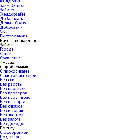
КэшДрайв
Займ-Экспресс
Займер
Желдорзайм
ДоЗарплаты
Деньги Сразу
Доброзайм
Vivus
Быстроденьги
Ничего не найдено
Займы
Города
Статьи
Сравнение
Назад
С проблемами
С просрочками
С плохой историей
Без снилс
Без работы
Без прописки
Без проверок
Без поручителей
Без паспорта
Без отказов
Без истории
Без звонков
Без залога
Без доходов
По типу
С одобрением
Под залог