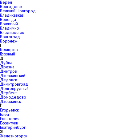
Верея
Волгодонск
Великий Новгород
Владикавказ
Вологда
Волжский
Владимир
Владивосток
Волгоград
Воронеж
Г
Голицыно
Грозный
Д
Дубна
Дрезна
Дмитров
Дзержинский
Дедовск
Димитровград
Долгопрудный
Дербент
Домодедово
Дзержинск
Е
Егорьевск
Елец
Евпатория
Ессентуки
Екатеринбург
Ж
Железногорск