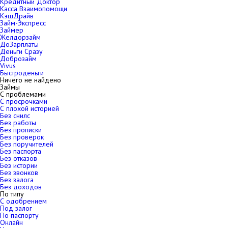
Кредитный Доктор
Касса Взаимопомощи
КэшДрайв
Займ-Экспресс
Займер
Желдорзайм
ДоЗарплаты
Деньги Сразу
Доброзайм
Vivus
Быстроденьги
Ничего не найдено
Займы
С проблемами
С просрочками
С плохой историей
Без снилс
Без работы
Без прописки
Без проверок
Без поручителей
Без паспорта
Без отказов
Без истории
Без звонков
Без залога
Без доходов
По типу
С одобрением
Под залог
По паспорту
Онлайн