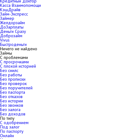
Кредитный Доктор
Касса Взаимопомощи
КэшДрайв
Займ-Экспресс
Займер
Желдорзайм
ДоЗарплаты
Деньги Сразу
Доброзайм
Vivus
Быстроденьги
Ничего не найдено
Займы
С проблемами
С просрочками
С плохой историей
Без снилс
Без работы
Без прописки
Без проверок
Без поручителей
Без паспорта
Без отказов
Без истории
Без звонков
Без залога
Без доходов
По типу
С одобрением
Под залог
По паспорту
Онлайн