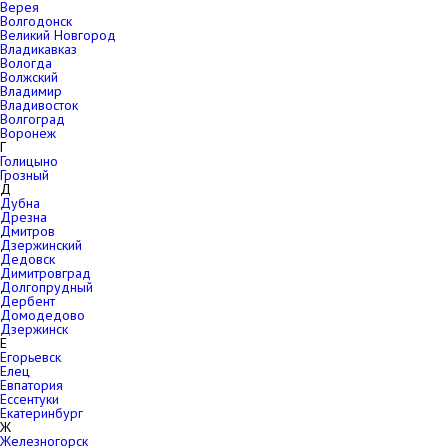
Верея
Волгодонск
Великий Новгород
Владикавказ
Вологда
Волжский
Владимир
Владивосток
Волгоград
Воронеж
Г
Голицыно
Грозный
Д
Дубна
Дрезна
Дмитров
Дзержинский
Дедовск
Димитровград
Долгопрудный
Дербент
Домодедово
Дзержинск
Е
Егорьевск
Елец
Евпатория
Ессентуки
Екатеринбург
Ж
Железногорск