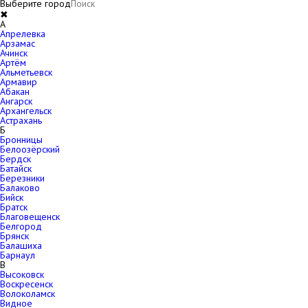
Выберите город
✖
A
Апрелевка
Арзамас
Ачинск
Артём
Альметьевск
Армавир
Абакан
Ангарск
Архангельск
Астрахань
Б
Бронницы
Белоозёрский
Бердск
Батайск
Березники
Балаково
Бийск
Братск
Благовещенск
Белгород
Брянск
Балашиха
Барнаул
В
Высоковск
Воскресенск
Волоколамск
Видное