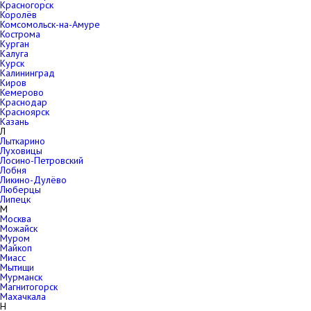
Красногорск
Королёв
Комсомольск-на-Амуре
Кострома
Курган
Калуга
Курск
Калининград
Киров
Кемерово
Краснодар
Красноярск
Казань
Л
Лыткарино
Луховицы
Лосино-Петровский
Лобня
Ликино-Дулёво
Люберцы
Липецк
М
Москва
Можайск
Муром
Майкоп
Миасс
Мытищи
Мурманск
Магнитогорск
Махачкала
Н