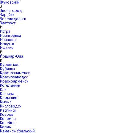
Жуковский
З
Звенигород
Зарайск
Зеленодольск
Златоуст
И
Истра
Ивантеевка
Иваново
Иркутск
Ижевск
Й
Йошкар-Ола
К
Куровское
Кубинка
Краснознаменск
Краснозаводск
Красноармейск
Котельники
Клин
Кашира
Камышин
Кызыл
Кисловодск
Каспийск
Ковров
Коломна
Копейск
Керчь
Каменск-Уральский