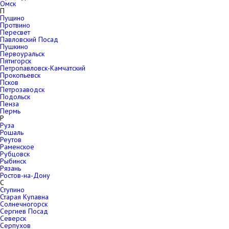
Омск
П
Пущино
Протвино
Пересвет
Павловский Посад
Пушкино
Первоуральск
Пятигорск
Петропавловск-Камчатский
Прокопьевск
Псков
Петрозаводск
Подольск
Пенза
Пермь
Р
Руза
Рошаль
Реутов
Раменское
Рубцовск
Рыбинск
Рязань
Ростов-на-Дону
С
Ступино
Старая Купавна
Солнечногорск
Сергиев Посад
Северск
Серпухов