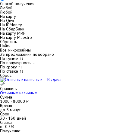
Способ получения
Любой
Любой
На карту
На Qiwi
На ЮMoney
На СберБанк
На карту МИР
На карту Maestro
Сбросить
Найти
Все микрозаймы
38
предложений подобрано
По сумме ↑↓
По популярности ↓
По сроку ↑↓
По ставке ↑↓
Сброс
Сравнить
Отличные наличные
Сумма
1000
-
80000
₽
Время
до 5 минут
Срок
30
-
180
дней
Ставка
от
0.3
%
Получение: