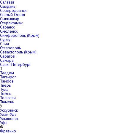
Салават
Сызрань
Северодвинск
Старый Оскол
Сыктывкар
Стерлитамак
Саранск
Смоленск
Симферополь (Крым)
Сургут
Сочи
Ставрополь
Севастополь (Крым)
Саратов
Самара
Санкт-Петербург
Т
Талдом
Таганрог
Тамбов
Тверь
Тула
Томск
Тольятти
Тюмень
У
Уссурийск
Улан-Удэ
Ульяновск
Уфа
Ф
Фрязино