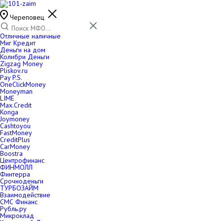
Череповец
Отличные наличные
Миг Кредит
Деньги на дом
Колибри Деньги
Zigzag Money
Pliskov.ru
Pay P.S.
OneClickMoney
Moneyman
LIME
Max.Credit
Konga
Joymoney
Cashtoyou
FastMoney
CreditPlus
CarMoney
Boostra
Центрофинанс
ФИНМОЛЛ
Финтерра
Срочноденьги
ТУРБОЗАЙМ
Взаимодействие
СМС Финанс
Рубль.ру
Микроклад