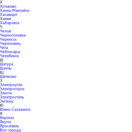
Х
Хотьково
Ханты-Мансийск
Хасавюрт
Химки
Хабаровск
Ч
Чехов
Черноголовка
Черкесск
Череповец
Чита
Чебоксары
Челябинск
Ш
Шатура
Шахты
Щ
Щёлково
Э
Электроугли
Электрогорск
Элиста
Электросталь
Энгельс
Ю
Южно-Сахалинск
Я
Яхрома
Якутск
Ярославль
Все города