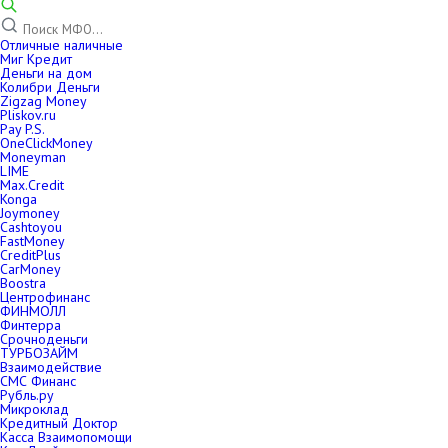
Отличные наличные
Миг Кредит
Деньги на дом
Колибри Деньги
Zigzag Money
Pliskov.ru
Pay P.S.
OneClickMoney
Moneyman
LIME
Max.Credit
Konga
Joymoney
Cashtoyou
FastMoney
CreditPlus
CarMoney
Boostra
Центрофинанс
ФИНМОЛЛ
Финтерра
Срочноденьги
ТУРБОЗАЙМ
Взаимодействие
СМС Финанс
Рубль.ру
Микроклад
Кредитный Доктор
Касса Взаимопомощи