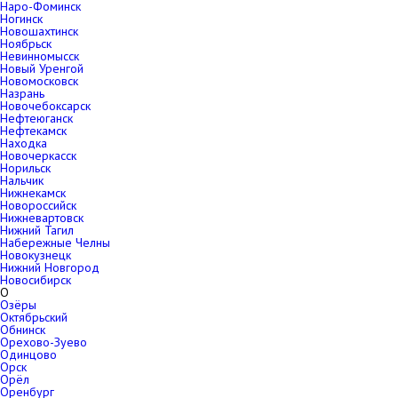
Наро-Фоминск
Ногинск
Новошахтинск
Ноябрьск
Невинномысск
Новый Уренгой
Новомосковск
Назрань
Новочебоксарск
Нефтеюганск
Нефтекамск
Находка
Новочеркасск
Норильск
Нальчик
Нижнекамск
Новороссийск
Нижневартовск
Нижний Тагил
Набережные Челны
Новокузнецк
Нижний Новгород
Новосибирск
О
Озёры
Октябрьский
Обнинск
Орехово-Зуево
Одинцово
Орск
Орёл
Оренбург