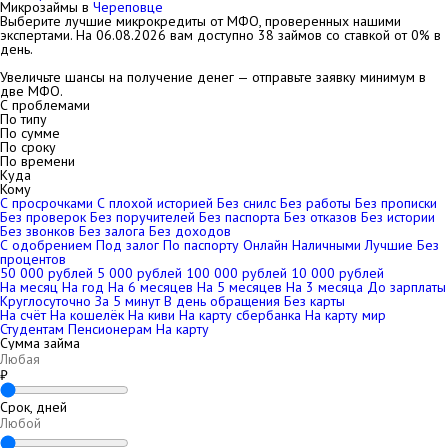
Микрозаймы в
Череповце
Выберите лучшие микрокредиты от МФО, проверенных нашими
экспертами. На
06.08.2026
вам доступно 38 займов со ставкой от 0% в
день.
Увеличьте шансы на получение денег — отправьте заявку минимум в
две МФО.
С проблемами
По типу
По сумме
По сроку
По времени
Куда
Кому
С просрочками
С плохой историей
Без снилс
Без работы
Без прописки
Без проверок
Без поручителей
Без паспорта
Без отказов
Без истории
Без звонков
Без залога
Без доходов
С одобрением
Под залог
По паспорту
Онлайн
Наличными
Лучшие
Без
процентов
50 000 рублей
5 000 рублей
100 000 рублей
10 000 рублей
На месяц
На год
На 6 месяцев
На 5 месяцев
На 3 месяца
До зарплаты
Круглосуточно
За 5 минут
В день обращения
Без карты
На счёт
На кошелёк
На киви
На карту сбербанка
На карту мир
Студентам
Пенсионерам
На карту
Сумма займа
₽
Срок, дней