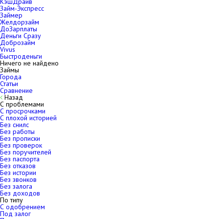
КэшДрайв
Займ-Экспресс
Займер
Желдорзайм
ДоЗарплаты
Деньги Сразу
Доброзайм
Vivus
Быстроденьги
Ничего не найдено
Займы
Города
Статьи
Сравнение
Назад
С проблемами
С просрочками
С плохой историей
Без снилс
Без работы
Без прописки
Без проверок
Без поручителей
Без паспорта
Без отказов
Без истории
Без звонков
Без залога
Без доходов
По типу
С одобрением
Под залог