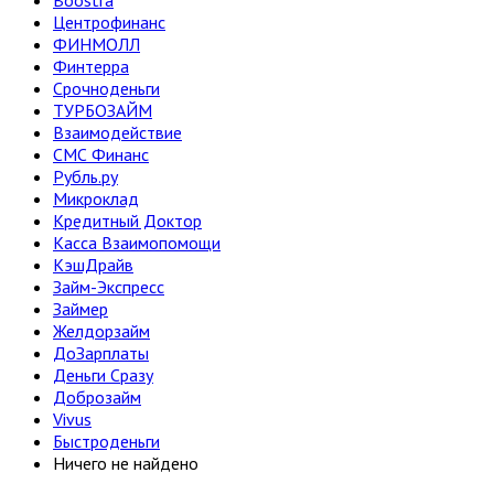
Boostra
Центрофинанс
ФИНМОЛЛ
Финтерра
Срочноденьги
ТУРБОЗАЙМ
Взаимодействие
СМС Финанс
Рубль.ру
Микроклад
Кредитный Доктор
Касса Взаимопомощи
КэшДрайв
Займ-Экспресс
Займер
Желдорзайм
ДоЗарплаты
Деньги Сразу
Доброзайм
Vivus
Быстроденьги
Ничего не найдено