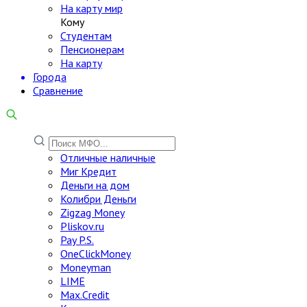
На карту мир
Кому
Студентам
Пенсионерам
На карту
Города
Сравнение
Отличные наличные
Миг Кредит
Деньги на дом
Колибри Деньги
Zigzag Money
Pliskov.ru
Pay P.S.
OneClickMoney
Moneyman
LIME
Max.Credit