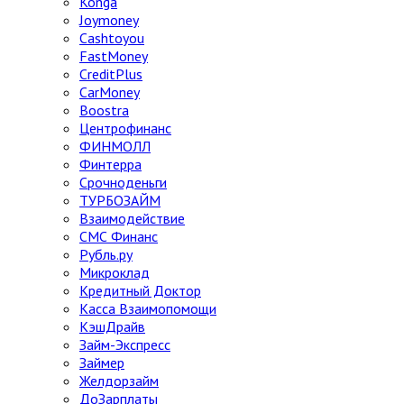
Konga
Joymoney
Cashtoyou
FastMoney
CreditPlus
CarMoney
Boostra
Центрофинанс
ФИНМОЛЛ
Финтерра
Срочноденьги
ТУРБОЗАЙМ
Взаимодействие
СМС Финанс
Рубль.ру
Микроклад
Кредитный Доктор
Касса Взаимопомощи
КэшДрайв
Займ-Экспресс
Займер
Желдорзайм
ДоЗарплаты