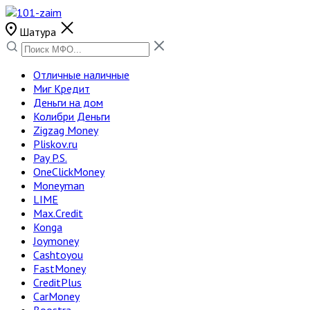
Шатура
Отличные наличные
Миг Кредит
Деньги на дом
Колибри Деньги
Zigzag Money
Pliskov.ru
Pay P.S.
OneClickMoney
Moneyman
LIME
Max.Credit
Konga
Joymoney
Cashtoyou
FastMoney
CreditPlus
CarMoney