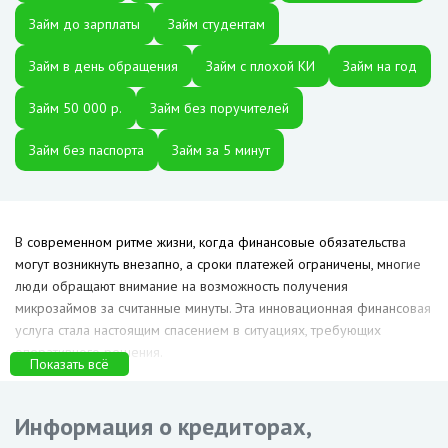
Займ до зарплаты
Займ студентам
Займ в день обращения
Займ с плохой КИ
Займ на год
Займ 50 000 р.
Займ без поручителей
Займ без паспорта
Займ за 5 минут
В современном ритме жизни, когда финансовые обязательства
могут возникнуть внезапно, а сроки платежей ограничены, многие
люди обращают внимание на возможность получения
микрозаймов за считанные минуты. Эта инновационная финансовая
услуга стала настоящим спасением в ситуациях, требующих
оперативного решения.
Показать всё
ТОП 3: Лучшие займы за 5
минут в Пензе
Информация о кредиторах,