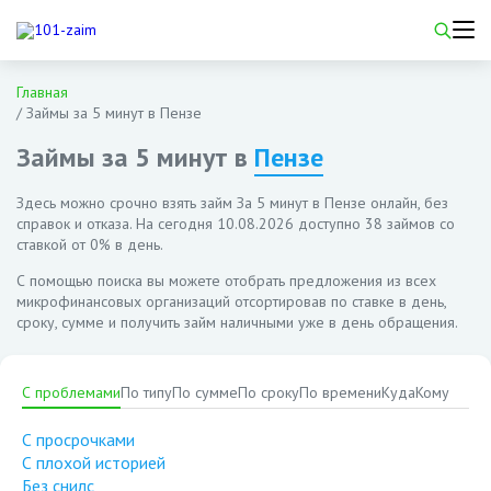
Главная
/
Займы за 5 минут в Пензе
Займы за 5 минут в
Пензе
Здесь можно срочно взять займ За 5 минут в Пензе онлайн, без
справок и отказа. На сегодня
10.08.2026
доступно 38 займов со
ставкой от 0% в день.
С помощью поиска вы можете отобрать предложения из всех
микрофинансовых организаций отсортировав по ставке в день,
сроку, сумме и получить займ наличными уже в день обращения.
С проблемами
По типу
По сумме
По сроку
По времени
Куда
Кому
С просрочками
С плохой историей
Без снилс