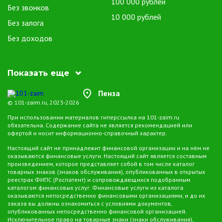
100 000 рублей
и процентными ставками. Заемщик может выбрать оптимальные
Без звонков
условия, соответствующие его потребностям и финансовой
10 000 рублей
Без залога
ситуации.
Без доходов
Осторожность при выборе
сервиса микрозаймов за 5
минут в Пензе
Показать еще
Пенза
Несмотря на многочисленные преимущества, важно подходить к
© 101-zaim.ru, 2023-2026
выбору сервиса микрозаймов с осторожностью. Перед подачей
заявки уделите внимание репутации компании, читайте отзывы
При использовании материалов гиперссылка на 101-zaim.ru
обязательна. Содержание сайта не является рекомендацией или
клиентов и внимательно изучите условия предоставления займа.
офертой и носит информационно-справочный характер.
Настоящий сайт не принадлежит финансовой организации и на нём не
Микрозаймы за 5 минут предоставляют уникальную возможность
оказываются финансовые услуги. Настоящий сайт является составным
быстро решить финансовые трудности, обеспечивая
произведением, которое представляет собой в том числе каталог
оперативность и доступность процесса. Однако, чтобы избежать
товарных знаков (знаков обслуживания), опубликованных в открытых
реестрах ФИПС (Роспатент) и сопровождающихся подобранным
нежелательных сюрпризов, важно выбирать надежные сервисы и
каталогом финансовых услуг. Финансовые услуги из каталога
внимательно ознакамливаться с условиями займа.
оказываются непосредственно финансовыми организациями, и до их
заказа вы должны ознакомиться с условиями документов,
опубликованных непосредственно финансовой организацией.
Исключительное право на товарные знаки (знаки обслуживания),