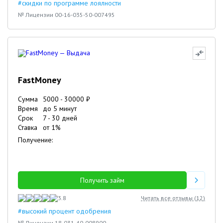
#скидки по программе лоялности
№ Лицензии 00-16-035-50-007495
FastMoney
Сумма
5000
-
30000
₽
Время
до 5 минут
Срок
7
-
30
дней
Ставка
от
1
%
Получение:
Получить займ
3.8
Читать все отзывы (
12
)
#высокий процент одобрения
№ Лицензии 18-031-40-008900