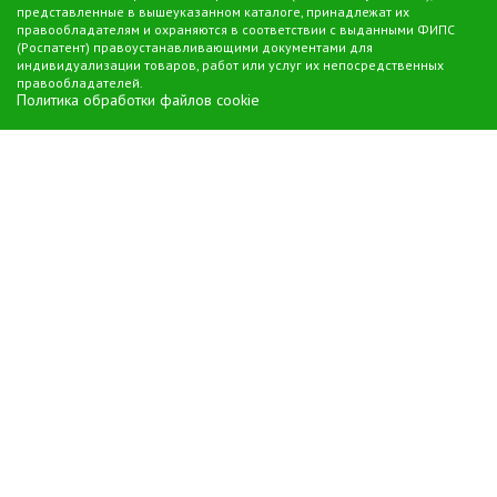
представленные в вышеуказанном каталоге, принадлежат их
правообладателям и охраняются в соответствии с выданными ФИПС
(Роспатент) правоустанавливающими документами для
индивидуализации товаров, работ или услуг их непосредственных
правообладателей.
Политика обработки файлов cookie