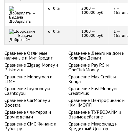
от 0 %
2000 —
7 —
100000 руб.
365 дней
ДоЗарплаты
от 0 %
1000 —
1 —
100000 руб.
365 дней
Доброзайм
Сравнение Отличные
Сравнение Деньги на дом и
наличные и Миг Кредит
Колибри Деньги
Сравнение Zigzag Money и
Сравнение Pay P.S. и
Pliskov.ru
OneClickMoney
Сравнение Moneyman и
Сравнение Max.Credit и
LIME
Konga
Сравнение Joymoney и
Сравнение FastMoney и
Cashtoyou
CreditPlus
Сравнение CarMoney и
Сравнение Центрофинанс и
Boostra
ФИНМОЛЛ
Сравнение Финтерра и
Сравнение ТУРБОЗАЙМ и
Срочноденьги
Взаимодействие
Сравнение СМС Финанс и
Сравнение Микроклад и
Рубль.ру
Кредитный Доктор