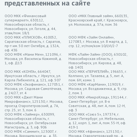
представленных на сайте
Займер — до 30 000 рублей на срок до 21 дня, ставка от
0%
ООО МКК «Финансовый
ООО «МКК Главный займ», 660135,
супермаркет», 630112,
Красноярский край, г. Красноярск,
MoneyMan — до 30 000 рублей на срок до 21 дня, ставка от
Новосибирская область, г.
ул. Молокова, д. 37а, пом. 36
0%
Новосибирск, ул. Гоголя, д. 44,
этаж/пом. 18/1
МигКредит — до 30 000 рублей на срок до 21 дня, ставка
ООО МКК «ПЛИСКОВ», 410052,
ООО МФК «Займ Онлайн»,
Саратовская область, г. Саратов,
127083, г. Москва, ул. 8 марта, д. 1,
от 0%
пр-т им. 50 лет Октября, д. 132А,
стр. 12, эт/пом/ком 10/LVI/2-7
оф. 43Б
Особенности микрозаймов за
ООО МФК «Мани Мен», 121096, г.
МФК «Лайм-Займ» (ООО), 630102,
Москва, ул. Василисы Кожиной, д.
Новосибирская область, г.
5 минут в Пензе
1, оф. Д13
Новосибирск, ул. Кирова, д. 48,
оф. 1401
ООО МКК «КОНГА», 664047,
ООО МКК «ПЕРИГЕЛИЙ», 196655, г.
Иркутская область, г. Иркутск, ул.
Колпино, ул. Тазаева, д. 5, лит. А,
Оперативность и доступность. Получение микрозайма за 5
Карла Либкнехта, д. 121, оф. 507
пом. 6Н, комн. 1
ООО МФК «Экофинанс», 127051, г.
минут – это не просто обещание, а реальная практика. Онлайн-
ООО МФК «КарМани», 119019, г.
Москва, ул. Садовая-Самотёчная,
Москва, ул. Воздвиженка, д. 9, стр.
сервисы предоставления микрозаймов организовали
д. 24/27, эт. 4
2, пом. 1
ООО МКК «Джет Мани
ООО МКК «МикроКлад», 191144, г.
максимально удобные процессы оформления. Вам лишь
Микрофинанс», 125130, г. Москва,
Санкт-Петербург, ул. 8-я
проезд Старопетровский, д. 7А,
Советская, д. 48, лит. А, пом. 12-Н,
необходимо заполнить короткую анкету с минимальными
стр. 25, эт. 3, пом. 6
оф. 3
данными, и ответ на ваш запрос поступит буквально в течение
ООО МФК «Займер», 630099,
ООО МКК «Союз 5», 197374, г.
Новосибирская область, г.
Санкт-Петербург, ул. Мебельная,
нескольких минут.
Новосибирск, ул. Октябрьская
д. 12, корп. 1, лит. А, пом. 55-Н, оф.
Магистраль, д. 3, оф. 906
419-1
Минимальные требования к документам. В отличие от
ООО МФК «Саммит», 123007, г.
ООО МКК «4финанс», 125130, г.
Москва, Хорошевское ш., д. 35,
традиционных кредитных учреждений, микрозаймы за 5 минут
Москва, Старопетровский пр., д.