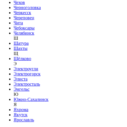
Чехов
Черноголовка
Черкесск
Череповец
Чита
Чебоксары
Челябинск
Ш
Шатура
Шахты
Щ
Щёлково
Э
Электроугли
Электрогорск
Элиста
Электросталь
Энгельс
Ю
Южно-Сахалинск
Я
Яхрома
Якутск
Ярославль