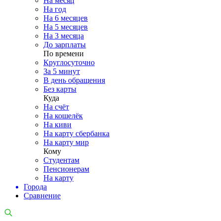
На месяц
На год
На 6 месяцев
На 5 месяцев
На 3 месяца
До зарплаты
По времени
Круглосуточно
За 5 минут
В день обращения
Без карты
Куда
На счёт
На кошелёк
На киви
На карту сбербанка
На карту мир
Кому
Студентам
Пенсионерам
На карту
Города
Сравнение