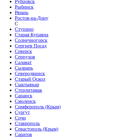
Рубцовск
Рыбинск
Рязань
Ростов-на-Дону
С
Ступино
Старая Купавна
Солнечногорск
Сергиев Посад
Северск
Серпухов
Салават
Сызрань
Северодвинск
Старый Оскол
Сыктывкар
Стерлитамак
Саранск
Смоленск
Симферополь (Крым)
Сургут
Сочи
Ставрополь
Севастополь (Крым)
Саратов