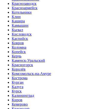
Краснозаводск
Красноармейск
Котельники
Клин
Кашира
Камышин
Кызыл
Кисловодск
Каспийск
Ковров
Коломна
Копейск
Керчь
Каменск-Уральский
Красногорск
Королёв
Комсомольск-на-Амуре
Кострома
Курган
Калуга
Курск
Калининград
Киров
Кемерово
Краснодар