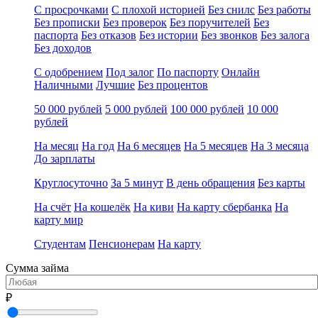
С просрочками
С плохой историей
Без снилс
Без работы
Без прописки
Без проверок
Без поручителей
Без
паспорта
Без отказов
Без истории
Без звонков
Без залога
Без доходов
С одобрением
Под залог
По паспорту
Онлайн
Наличными
Лучшие
Без процентов
50 000 рублей
5 000 рублей
100 000 рублей
10 000
рублей
На месяц
На год
На 6 месяцев
На 5 месяцев
На 3 месяца
До зарплаты
Круглосуточно
За 5 минут
В день обращения
Без карты
На счёт
На кошелёк
На киви
На карту сбербанка
На
карту мир
Студентам
Пенсионерам
На карту
Сумма займа
₽