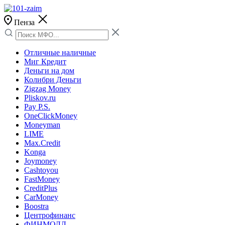
Пенза
Отличные наличные
Миг Кредит
Деньги на дом
Колибри Деньги
Zigzag Money
Pliskov.ru
Pay P.S.
OneClickMoney
Moneyman
LIME
Max.Credit
Konga
Joymoney
Cashtoyou
FastMoney
CreditPlus
CarMoney
Boostra
Центрофинанс
ФИНМОЛЛ