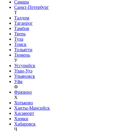
Самара
Санкт-Петербург
Т
Талдом
Таганрог
Тамбов
Тверь
Тула
Томск
Тольятти
Тюмень
У
Уссурийск
Улан-Удэ
Ульяновск
Уфа
Ф
Фрязино
Х
Хотьково
Ханты-Мансийск
Хасавюрт
Химки
Хабаровск
Ч