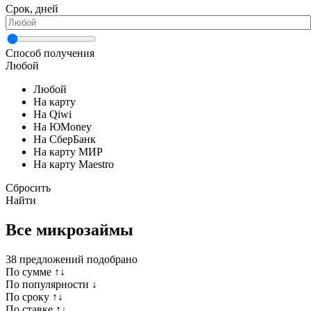
Срок, дней
Способ получения
Любой
Любой
На карту
На Qiwi
На ЮMoney
На СберБанк
На карту МИР
На карту Maestro
Сбросить
Найти
Все микрозаймы
38
предложений подобрано
По сумме ↑↓
По популярности ↓
По сроку ↑↓
По ставке ↑↓