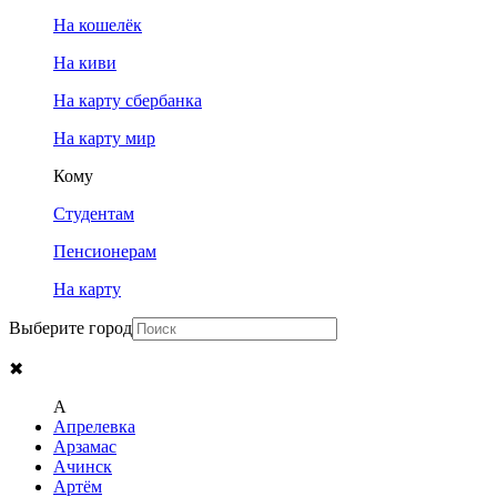
На кошелёк
На киви
На карту сбербанка
На карту мир
Кому
Студентам
Пенсионерам
На карту
Выберите город
✖
A
Апрелевка
Арзамас
Ачинск
Артём