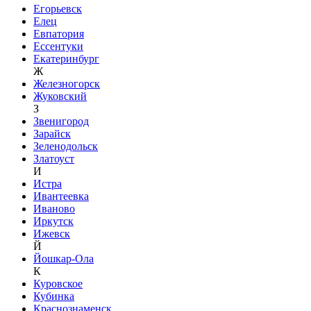
Егорьевск
Елец
Евпатория
Ессентуки
Екатеринбург
Ж
Железногорск
Жуковский
З
Звенигород
Зарайск
Зеленодольск
Златоуст
И
Истра
Ивантеевка
Иваново
Иркутск
Ижевск
Й
Йошкар-Ола
К
Куровское
Кубинка
Краснознаменск