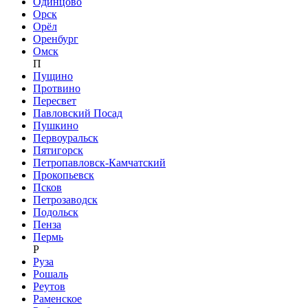
Одинцово
Орск
Орёл
Оренбург
Омск
П
Пущино
Протвино
Пересвет
Павловский Посад
Пушкино
Первоуральск
Пятигорск
Петропавловск-Камчатский
Прокопьевск
Псков
Петрозаводск
Подольск
Пенза
Пермь
Р
Руза
Рошаль
Реутов
Раменское