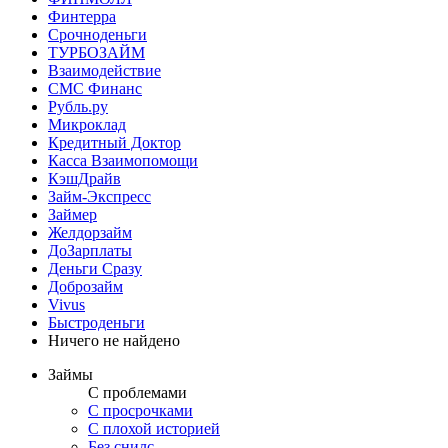
Финтерра
Срочноденьги
ТУРБОЗАЙМ
Взаимодействие
СМС Финанс
Рубль.ру
Микроклад
Кредитный Доктор
Касса Взаимопомощи
КэшДрайв
Займ-Экспресс
Займер
Желдорзайм
ДоЗарплаты
Деньги Сразу
Доброзайм
Vivus
Быстроденьги
Ничего не найдено
Займы
С проблемами
С просрочками
С плохой историей
Без снилс