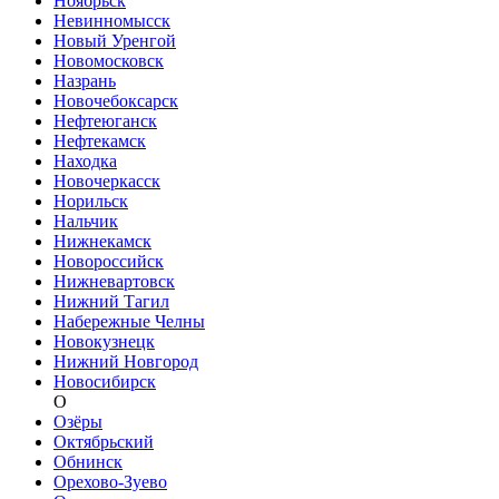
Ноябрьск
Невинномысск
Новый Уренгой
Новомосковск
Назрань
Новочебоксарск
Нефтеюганск
Нефтекамск
Находка
Новочеркасск
Норильск
Нальчик
Нижнекамск
Новороссийск
Нижневартовск
Нижний Тагил
Набережные Челны
Новокузнецк
Нижний Новгород
Новосибирск
О
Озёры
Октябрьский
Обнинск
Орехово-Зуево