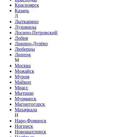
Красноярск
Казань
Л
Лыткарино
Луховицы
Лосино-Петровский
Лобня
Ликино-Дулёво
Люберцы
Липецк
М
Москва
Можайск
Муром
Майкоп
Миасс
Мытищи
Мурманск
Магнитогорск
Махачкала
Н
Наро-Фоминск
Ногинск
Новошахтинск