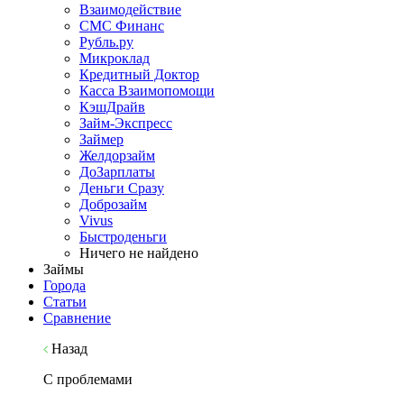
Взаимодействие
СМС Финанс
Рубль.ру
Микроклад
Кредитный Доктор
Касса Взаимопомощи
КэшДрайв
Займ-Экспресс
Займер
Желдорзайм
ДоЗарплаты
Деньги Сразу
Доброзайм
Vivus
Быстроденьги
Ничего не найдено
Займы
Города
Статьи
Сравнение
Назад
С проблемами