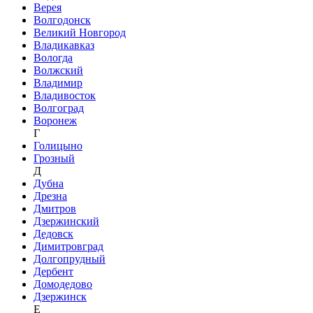
Верея
Волгодонск
Великий Новгород
Владикавказ
Вологда
Волжский
Владимир
Владивосток
Волгоград
Воронеж
Г
Голицыно
Грозный
Д
Дубна
Дрезна
Дмитров
Дзержинский
Дедовск
Димитровград
Долгопрудный
Дербент
Домодедово
Дзержинск
Е