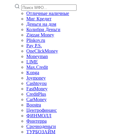
Отличные наличные
Миг Кредит
Деньги на дом
Колибри Деньги
Zigzag Money
Pliskov.ru
Pay P.S.
OneClickMoney
Moneyman
LIME
Max.Credit
Konga
Joymoney
Cashtoyou
FastMoney
CreditPlus
CarMoney
Boostra
Центрофинанс
ФИНМОЛЛ
Финтерра
Срочноденьги
ТУРБОЗАЙМ