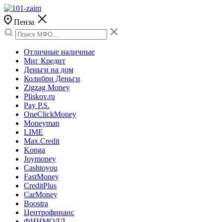
Пенза
Отличные наличные
Миг Кредит
Деньги на дом
Колибри Деньги
Zigzag Money
Pliskov.ru
Pay P.S.
OneClickMoney
Moneyman
LIME
Max.Credit
Konga
Joymoney
Cashtoyou
FastMoney
CreditPlus
CarMoney
Boostra
Центрофинанс
ФИНМОЛЛ