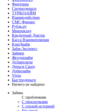
Финтерра
Срочноденьги
ТУРБОЗАЙМ
Взаимодействие
СМС Финанс
Рубль.ру
Микроклад
Кредитный Доктор
Касса Взаимопомощи
КэшДрайв
Займ-Экспресс
Займер
Желдорзайм
ДоЗарплаты
Деньги Сразу
Доброзайм
Vivus
Быстроденьги
Ничего не найдено
Займы
С проблемами
С просрочками
С плохой историей
Без снилс