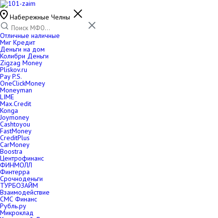
Набережные Челны
Отличные наличные
Миг Кредит
Деньги на дом
Колибри Деньги
Zigzag Money
Pliskov.ru
Pay P.S.
OneClickMoney
Moneyman
LIME
Max.Credit
Konga
Joymoney
Cashtoyou
FastMoney
CreditPlus
CarMoney
Boostra
Центрофинанс
ФИНМОЛЛ
Финтерра
Срочноденьги
ТУРБОЗАЙМ
Взаимодействие
СМС Финанс
Рубль.ру
Микроклад