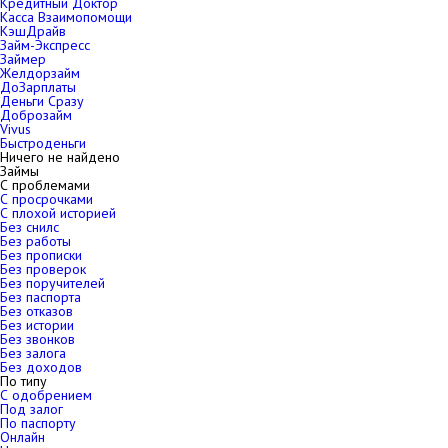
Кредитный Доктор
Касса Взаимопомощи
КэшДрайв
Займ-Экспресс
Займер
Желдорзайм
ДоЗарплаты
Деньги Сразу
Доброзайм
Vivus
Быстроденьги
Ничего не найдено
Займы
С проблемами
С просрочками
С плохой историей
Без снилс
Без работы
Без прописки
Без проверок
Без поручителей
Без паспорта
Без отказов
Без истории
Без звонков
Без залога
Без доходов
По типу
С одобрением
Под залог
По паспорту
Онлайн