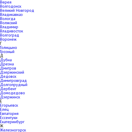
Верея
Волгодонск
Великий Новгород
Владикавказ
Вологда
Волжский
Владимир
Владивосток
Волгоград
Воронеж
Г
Голицыно
Грозный
Д
Дубна
Дрезна
Дмитров
Дзержинский
Дедовск
Димитровград
Долгопрудный
Дербент
Домодедово
Дзержинск
Е
Егорьевск
Елец
Евпатория
Ессентуки
Екатеринбург
Ж
Железногорск