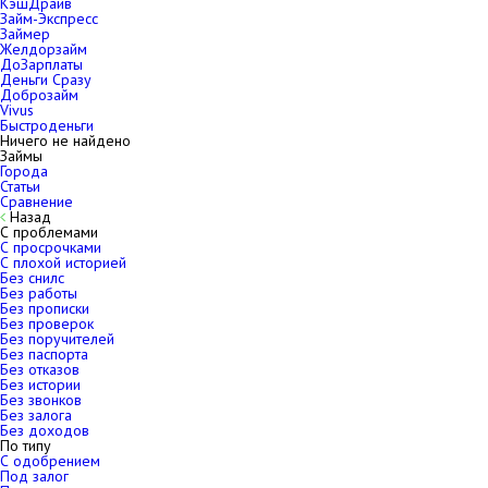
КэшДрайв
Займ-Экспресс
Займер
Желдорзайм
ДоЗарплаты
Деньги Сразу
Доброзайм
Vivus
Быстроденьги
Ничего не найдено
Займы
Города
Статьи
Сравнение
Назад
С проблемами
С просрочками
С плохой историей
Без снилс
Без работы
Без прописки
Без проверок
Без поручителей
Без паспорта
Без отказов
Без истории
Без звонков
Без залога
Без доходов
По типу
С одобрением
Под залог