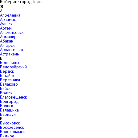
Выберите город
✖
A
Апрелевка
Арзамас
Ачинск
Артём
Альметьевск
Армавир
Абакан
Ангарск
Архангельск
Астрахань
Б
Бронницы
Белоозёрский
Бердск
Батайск
Березники
Балаково
Бийск
Братск
Благовещенск
Белгород
Брянск
Балашиха
Барнаул
В
Высоковск
Воскресенск
Волоколамск
Видное