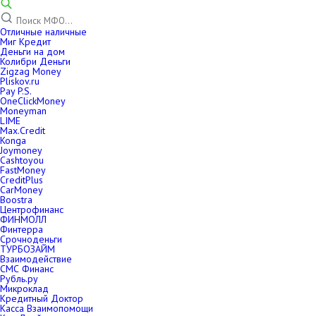
Отличные наличные
Миг Кредит
Деньги на дом
Колибри Деньги
Zigzag Money
Pliskov.ru
Pay P.S.
OneClickMoney
Moneyman
LIME
Max.Credit
Konga
Joymoney
Cashtoyou
FastMoney
CreditPlus
CarMoney
Boostra
Центрофинанс
ФИНМОЛЛ
Финтерра
Срочноденьги
ТУРБОЗАЙМ
Взаимодействие
СМС Финанс
Рубль.ру
Микроклад
Кредитный Доктор
Касса Взаимопомощи