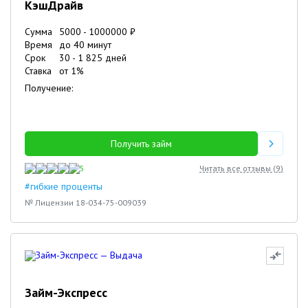
КэшДрайв
Сумма
5000
-
1000000
₽
Время
до 40 минут
Срок
30
-
1 825
дней
Ставка
от
1
%
Получение:
Получить займ
5
Читать все отзывы (
9
)
#гибкие проценты
№ Лицензии 18-034-75-009039
Займ-Экспресс