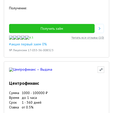
Получение:
Получить займ
4.5
Читать все отзывы (
10
)
#акция первый заем 0%
№ Лицензии 17-033-36-008323
Центрофинанс
Сумма
1000
-
100000
₽
Время
до 1 часа
Срок
1
-
360
дней
Ставка
от
0.5
%