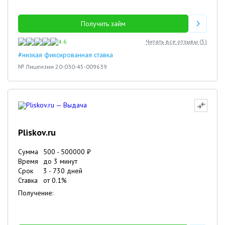
Получить займ
4.6
Читать все отзывы (
5
)
#низкая фиксированная ставка
№ Лицензии 20-030-45-009639
Pliskov.ru
Сумма
500
-
500000
₽
Время
до 3 минут
Срок
3
-
730
дней
Ставка
от
0.1
%
Получение: