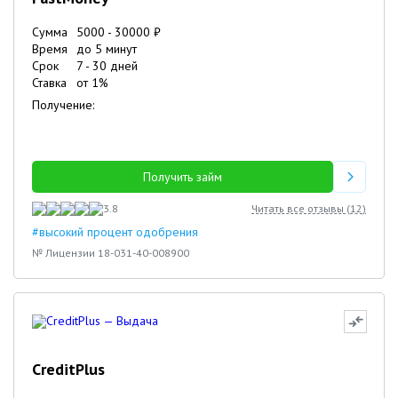
Сумма
5000
-
30000
₽
Время
до 5 минут
Срок
7
-
30
дней
Ставка
от
1
%
Получение:
Получить займ
3.8
Читать все отзывы (
12
)
#высокий процент одобрения
№ Лицензии 18-031-40-008900
CreditPlus