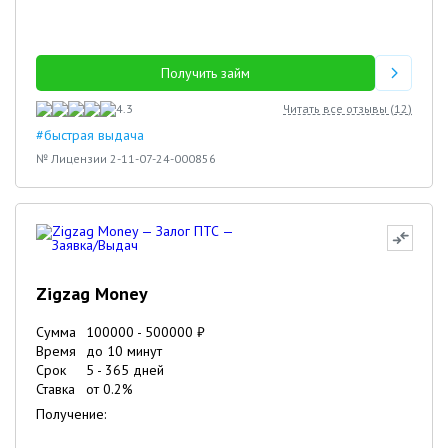
Получить займ
4.3
Читать все отзывы (
12
)
#быстрая выдача
№ Лицензии 2-11-07-24-000856
Zigzag Money
Сумма
100000
-
500000
₽
Время
до 10 минут
Срок
5
-
365
дней
Ставка
от
0.2
%
Получение: