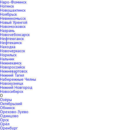
Наро-Фоминск
Ногинск
Новошахтинск
Ноябрьск
Невинномысск
Новый Уренгой
Новомосковск
Назрань
Новочебоксарск
Нефтеюганск
Нефтекамск
Находка
Новочеркасск
Норильск
Нальчик
Нижнекамск
Новороссийск
Нижневартовск
Нижний Тагил
Набережные Челны
Новокузнецк
Нижний Новгород
Новосибирск
О
Озёры
Октябрьский
Обнинск
Орехово-Зуево
Одинцово
Орск
Орёл
Оренбург