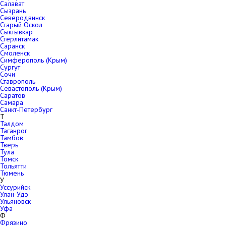
Салават
Сызрань
Северодвинск
Старый Оскол
Сыктывкар
Стерлитамак
Саранск
Смоленск
Симферополь (Крым)
Сургут
Сочи
Ставрополь
Севастополь (Крым)
Саратов
Самара
Санкт-Петербург
Т
Талдом
Таганрог
Тамбов
Тверь
Тула
Томск
Тольятти
Тюмень
У
Уссурийск
Улан-Удэ
Ульяновск
Уфа
Ф
Фрязино