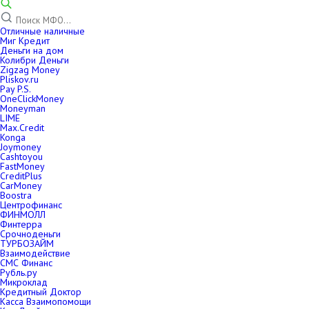
Отличные наличные
Миг Кредит
Деньги на дом
Колибри Деньги
Zigzag Money
Pliskov.ru
Pay P.S.
OneClickMoney
Moneyman
LIME
Max.Credit
Konga
Joymoney
Cashtoyou
FastMoney
CreditPlus
CarMoney
Boostra
Центрофинанс
ФИНМОЛЛ
Финтерра
Срочноденьги
ТУРБОЗАЙМ
Взаимодействие
СМС Финанс
Рубль.ру
Микроклад
Кредитный Доктор
Касса Взаимопомощи