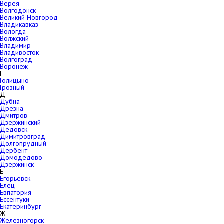
Верея
Волгодонск
Великий Новгород
Владикавказ
Вологда
Волжский
Владимир
Владивосток
Волгоград
Воронеж
Г
Голицыно
Грозный
Д
Дубна
Дрезна
Дмитров
Дзержинский
Дедовск
Димитровград
Долгопрудный
Дербент
Домодедово
Дзержинск
Е
Егорьевск
Елец
Евпатория
Ессентуки
Екатеринбург
Ж
Железногорск