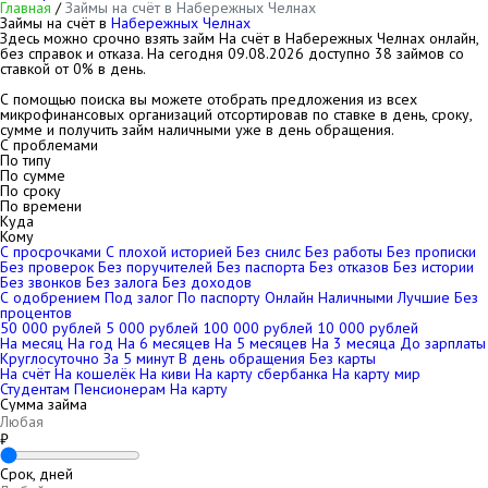
Главная
/
Займы на счёт в Набережных Челнах
Займы на счёт в
Набережных Челнах
Здесь можно срочно взять займ На счёт в Набережных Челнах онлайн,
без справок и отказа. На сегодня
09.08.2026
доступно 38 займов со
ставкой от 0% в день.
С помощью поиска вы можете отобрать предложения из всех
микрофинансовых организаций отсортировав по ставке в день, сроку,
сумме и получить займ наличными уже в день обращения.
С проблемами
По типу
По сумме
По сроку
По времени
Куда
Кому
С просрочками
С плохой историей
Без снилс
Без работы
Без прописки
Без проверок
Без поручителей
Без паспорта
Без отказов
Без истории
Без звонков
Без залога
Без доходов
С одобрением
Под залог
По паспорту
Онлайн
Наличными
Лучшие
Без
процентов
50 000 рублей
5 000 рублей
100 000 рублей
10 000 рублей
На месяц
На год
На 6 месяцев
На 5 месяцев
На 3 месяца
До зарплаты
Круглосуточно
За 5 минут
В день обращения
Без карты
На счёт
На кошелёк
На киви
На карту сбербанка
На карту мир
Студентам
Пенсионерам
На карту
Сумма займа
₽
Срок, дней