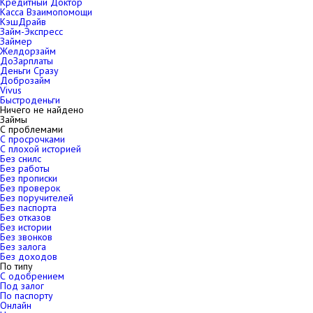
Кредитный Доктор
Касса Взаимопомощи
КэшДрайв
Займ-Экспресс
Займер
Желдорзайм
ДоЗарплаты
Деньги Сразу
Доброзайм
Vivus
Быстроденьги
Ничего не найдено
Займы
С проблемами
С просрочками
С плохой историей
Без снилс
Без работы
Без прописки
Без проверок
Без поручителей
Без паспорта
Без отказов
Без истории
Без звонков
Без залога
Без доходов
По типу
С одобрением
Под залог
По паспорту
Онлайн