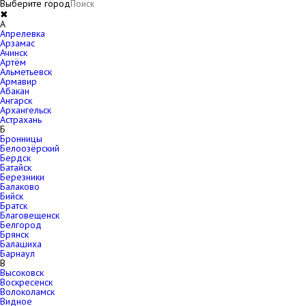
Выберите город
✖
A
Апрелевка
Арзамас
Ачинск
Артём
Альметьевск
Армавир
Абакан
Ангарск
Архангельск
Астрахань
Б
Бронницы
Белоозёрский
Бердск
Батайск
Березники
Балаково
Бийск
Братск
Благовещенск
Белгород
Брянск
Балашиха
Барнаул
В
Высоковск
Воскресенск
Волоколамск
Видное