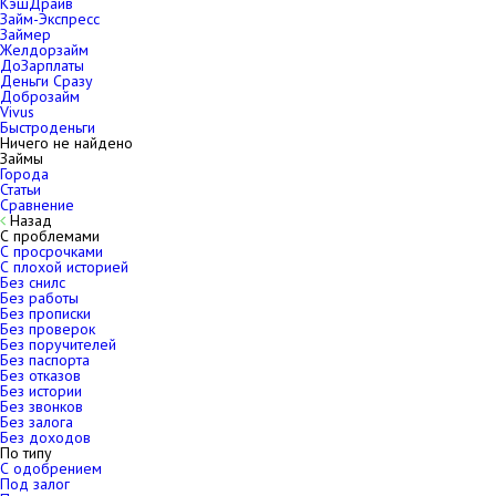
КэшДрайв
Займ-Экспресс
Займер
Желдорзайм
ДоЗарплаты
Деньги Сразу
Доброзайм
Vivus
Быстроденьги
Ничего не найдено
Займы
Города
Статьи
Сравнение
Назад
С проблемами
С просрочками
С плохой историей
Без снилс
Без работы
Без прописки
Без проверок
Без поручителей
Без паспорта
Без отказов
Без истории
Без звонков
Без залога
Без доходов
По типу
С одобрением
Под залог