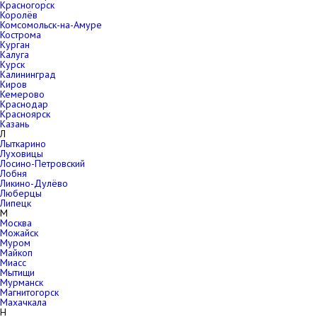
Красногорск
Королёв
Комсомольск-на-Амуре
Кострома
Курган
Калуга
Курск
Калининград
Киров
Кемерово
Краснодар
Красноярск
Казань
Л
Лыткарино
Луховицы
Лосино-Петровский
Лобня
Ликино-Дулёво
Люберцы
Липецк
М
Москва
Можайск
Муром
Майкоп
Миасс
Мытищи
Мурманск
Магнитогорск
Махачкала
Н