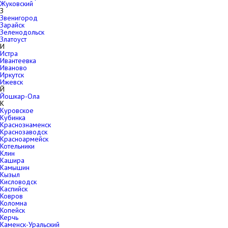
Жуковский
З
Звенигород
Зарайск
Зеленодольск
Златоуст
И
Истра
Ивантеевка
Иваново
Иркутск
Ижевск
Й
Йошкар-Ола
К
Куровское
Кубинка
Краснознаменск
Краснозаводск
Красноармейск
Котельники
Клин
Кашира
Камышин
Кызыл
Кисловодск
Каспийск
Ковров
Коломна
Копейск
Керчь
Каменск-Уральский