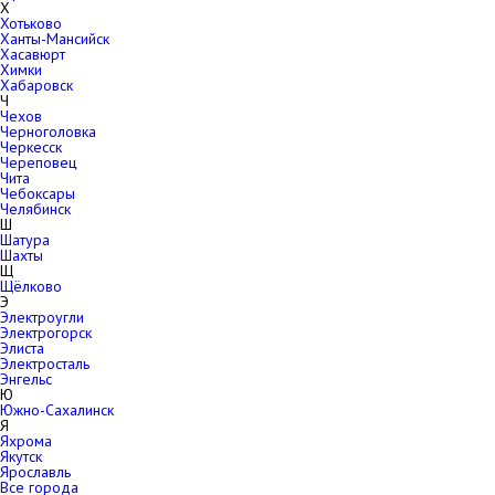
Х
Хотьково
Ханты-Мансийск
Хасавюрт
Химки
Хабаровск
Ч
Чехов
Черноголовка
Черкесск
Череповец
Чита
Чебоксары
Челябинск
Ш
Шатура
Шахты
Щ
Щёлково
Э
Электроугли
Электрогорск
Элиста
Электросталь
Энгельс
Ю
Южно-Сахалинск
Я
Яхрома
Якутск
Ярославль
Все города