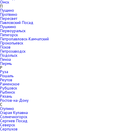
Омск
П
Пущино
Протвино
Пересвет
Павловский Посад
Пушкино
Первоуральск
Пятигорск
Петропавловск-Камчатский
Прокопьевск
Псков
Петрозаводск
Подольск
Пенза
Пермь
Р
Руза
Рошаль
Реутов
Раменское
Рубцовск
Рыбинск
Рязань
Ростов-на-Дону
С
Ступино
Старая Купавна
Солнечногорск
Сергиев Посад
Северск
Серпухов