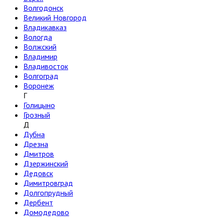
Волгодонск
Великий Новгород
Владикавказ
Вологда
Волжский
Владимир
Владивосток
Волгоград
Воронеж
Г
Голицыно
Грозный
Д
Дубна
Дрезна
Дмитров
Дзержинский
Дедовск
Димитровград
Долгопрудный
Дербент
Домодедово