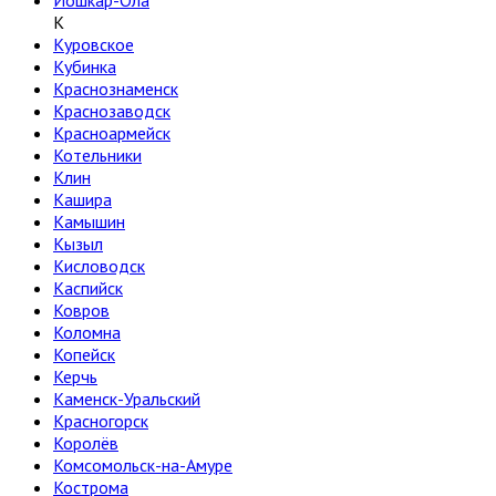
Йошкар-Ола
К
Куровское
Кубинка
Краснознаменск
Краснозаводск
Красноармейск
Котельники
Клин
Кашира
Камышин
Кызыл
Кисловодск
Каспийск
Ковров
Коломна
Копейск
Керчь
Каменск-Уральский
Красногорск
Королёв
Комсомольск-на-Амуре
Кострома