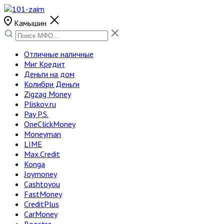
Камышин
Отличные наличные
Миг Кредит
Деньги на дом
Колибри Деньги
Zigzag Money
Pliskov.ru
Pay P.S.
OneClickMoney
Moneyman
LIME
Max.Credit
Konga
Joymoney
Cashtoyou
FastMoney
CreditPlus
CarMoney