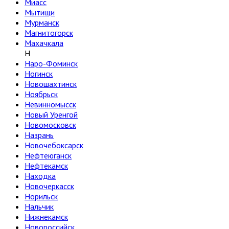
Миасс
Мытищи
Мурманск
Магнитогорск
Махачкала
Н
Наро-Фоминск
Ногинск
Новошахтинск
Ноябрьск
Невинномысск
Новый Уренгой
Новомосковск
Назрань
Новочебоксарск
Нефтеюганск
Нефтекамск
Находка
Новочеркасск
Норильск
Нальчик
Нижнекамск
Новороссийск