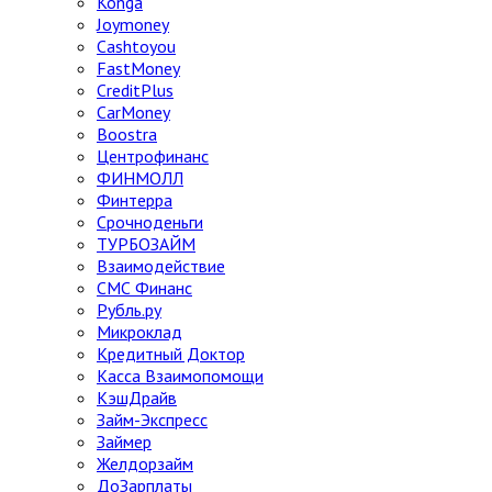
Konga
Joymoney
Cashtoyou
FastMoney
CreditPlus
CarMoney
Boostra
Центрофинанс
ФИНМОЛЛ
Финтерра
Срочноденьги
ТУРБОЗАЙМ
Взаимодействие
СМС Финанс
Рубль.ру
Микроклад
Кредитный Доктор
Касса Взаимопомощи
КэшДрайв
Займ-Экспресс
Займер
Желдорзайм
ДоЗарплаты