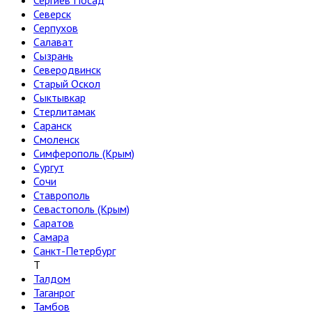
Сергиев Посад
Северск
Серпухов
Салават
Сызрань
Северодвинск
Старый Оскол
Сыктывкар
Стерлитамак
Саранск
Смоленск
Симферополь (Крым)
Сургут
Сочи
Ставрополь
Севастополь (Крым)
Саратов
Самара
Санкт-Петербург
Т
Талдом
Таганрог
Тамбов