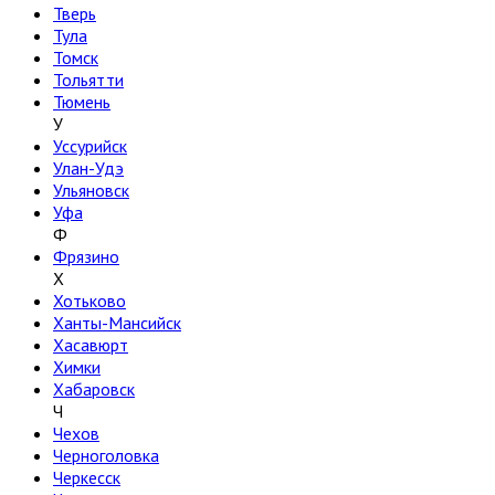
Тверь
Тула
Томск
Тольятти
Тюмень
У
Уссурийск
Улан-Удэ
Ульяновск
Уфа
Ф
Фрязино
Х
Хотьково
Ханты-Мансийск
Хасавюрт
Химки
Хабаровск
Ч
Чехов
Черноголовка
Черкесск