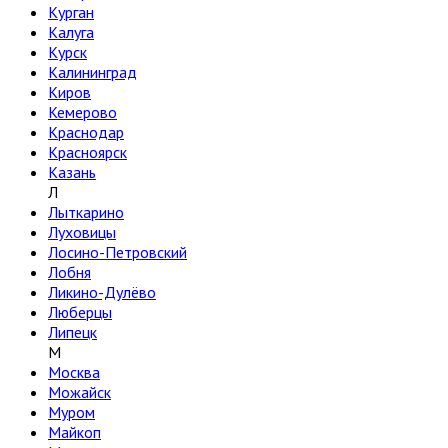
Курган
Калуга
Курск
Калининград
Киров
Кемерово
Краснодар
Красноярск
Казань
Л
Лыткарино
Луховицы
Лосино-Петровский
Лобня
Ликино-Дулёво
Люберцы
Липецк
М
Москва
Можайск
Муром
Майкоп