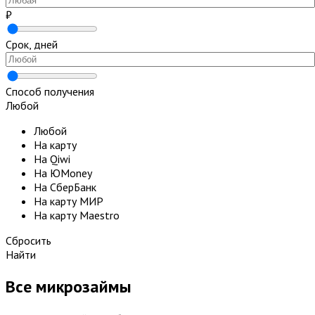
₽
Срок, дней
Способ получения
Любой
Любой
На карту
На Qiwi
На ЮMoney
На СберБанк
На карту МИР
На карту Maestro
Сбросить
Найти
Все микрозаймы