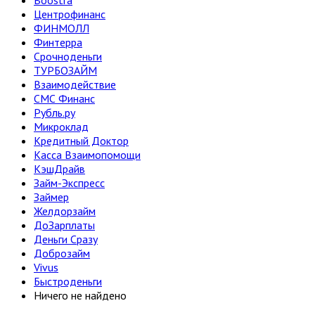
Boostra
Центрофинанс
ФИНМОЛЛ
Финтерра
Срочноденьги
ТУРБОЗАЙМ
Взаимодействие
СМС Финанс
Рубль.ру
Микроклад
Кредитный Доктор
Касса Взаимопомощи
КэшДрайв
Займ-Экспресс
Займер
Желдорзайм
ДоЗарплаты
Деньги Сразу
Доброзайм
Vivus
Быстроденьги
Ничего не найдено