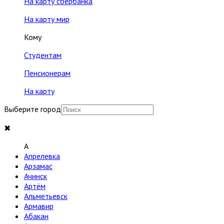
На карту сбербанка
На карту мир
Кому
Студентам
Пенсионерам
На карту
Выберите город
✖
A
Апрелевка
Арзамас
Ачинск
Артём
Альметьевск
Армавир
Абакан