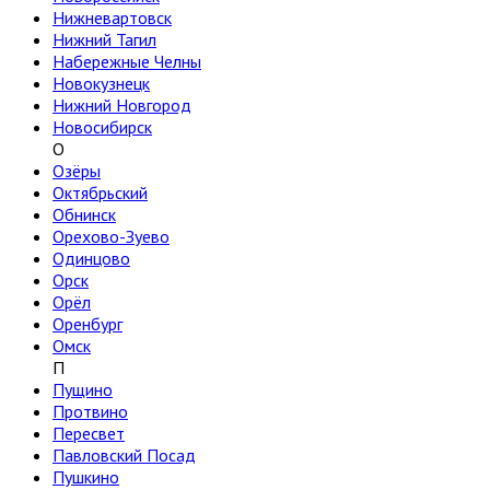
Нижневартовск
Нижний Тагил
Набережные Челны
Новокузнецк
Нижний Новгород
Новосибирск
О
Озёры
Октябрьский
Обнинск
Орехово-Зуево
Одинцово
Орск
Орёл
Оренбург
Омск
П
Пущино
Протвино
Пересвет
Павловский Посад
Пушкино