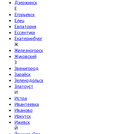
Дзержинск
Е
Егорьевск
Елец
Евпатория
Ессентуки
Екатеринбург
Ж
Железногорск
Жуковский
З
Звенигород
Зарайск
Зеленодольск
Златоуст
И
Истра
Ивантеевка
Иваново
Иркутск
Ижевск
Й