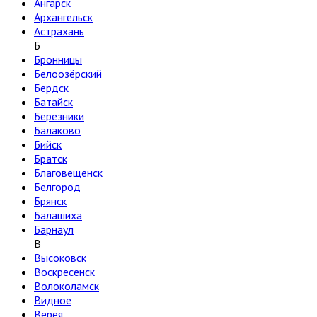
Ангарск
Архангельск
Астрахань
Б
Бронницы
Белоозёрский
Бердск
Батайск
Березники
Балаково
Бийск
Братск
Благовещенск
Белгород
Брянск
Балашиха
Барнаул
В
Высоковск
Воскресенск
Волоколамск
Видное
Верея