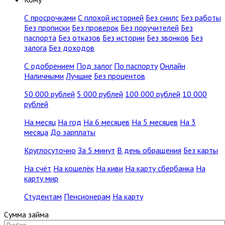
С просрочками
С плохой историей
Без снилс
Без работы
Без прописки
Без проверок
Без поручителей
Без
паспорта
Без отказов
Без истории
Без звонков
Без
залога
Без доходов
С одобрением
Под залог
По паспорту
Онлайн
Наличными
Лучшие
Без процентов
50 000 рублей
5 000 рублей
100 000 рублей
10 000
рублей
На месяц
На год
На 6 месяцев
На 5 месяцев
На 3
месяца
До зарплаты
Круглосуточно
За 5 минут
В день обращения
Без карты
На счёт
На кошелёк
На киви
На карту сбербанка
На
карту мир
Студентам
Пенсионерам
На карту
Сумма займа