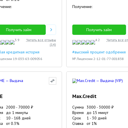
чение:
Получение:
Получить займ
Получить займ
3.9
Читать все отзывы
4.2
Читать все о
(
14
)
ая кредитная история
#высокий процент одобрения
цензии 19-033-63-009056
№ Лицензии 2-12-01-77-001838
E
Max.Credit
ма
2000
-
70000
₽
Сумма
3000
-
30000
₽
мя
до 1 минуты
Время
до 15 минут
к
10
-
168
дней
Срок
1
-
30
дней
ка
от
0.3
%
Ставка
от
1
%