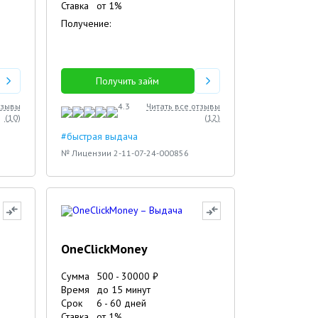
Ставка
от
1
%
Получение:
Получить займ
тзывы
4.3
Читать все отзывы
(
10
)
(
12
)
#быстрая выдача
№ Лицензии 2-11-07-24-000856
OneClickMoney
Сумма
500
-
30000
₽
Время
до 15 минут
Срок
6
-
60
дней
Ставка
от
1
%