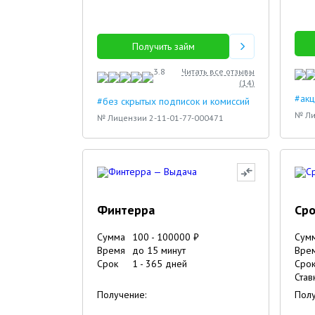
Получить займ
3.8
Читать все отзывы
(
14
)
#акц
#без скрытых подписок и комиссий
№ Ли
№ Лицензии 2-11-01-77-000471
Финтерра
Сро
Сумма
100
-
100000
₽
Сум
Время
до 15 минут
Вре
Срок
1
-
365
дней
Сро
Став
Получение:
Полу