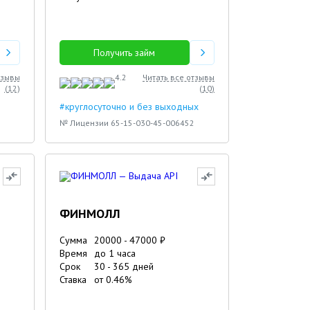
Получить займ
тзывы
4.2
Читать все отзывы
(
12
)
(
10
)
#круглосуточно и без выходных
№ Лицензии 65-15-030-45-006452
ФИНМОЛЛ
Сумма
20000
-
47000
₽
Время
до 1 часа
Срок
30
-
365
дней
Ставка
от
0.46
%