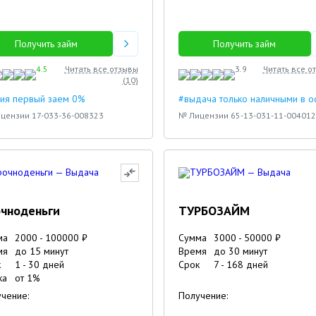
Получить займ
Получить займ
4.5
Читать все отзывы
3.9
Читать все о
(
10
)
ия первый заем 0%
#выдача только наличными в 
цензии 17-033-36-008323
№ Лицензии 65-13-031-11-004012
чноденьги
ТУРБОЗАЙМ
ма
2000
-
100000
₽
Сумма
3000
-
50000
₽
мя
до 15 минут
Время
до 30 минут
к
1
-
30
дней
Срок
7
-
168
дней
ка
от
1
%
чение:
Получение: