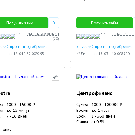
Алена
Николай
Получить займ
Получить займ
4.2
Читать все отзывы
3.8
Читать все о
(
10
)
сокий процент одобрения
#высокий процент одобрения
цензии 19-040-67-009295
№ Лицензии 18-031-40-008900
stra
Центрофинанс
ма
1000
-
15000
₽
Сумма
1000
-
100000
₽
мя
до 15 минут
Время
до 1 часа
к
7
-
16
дней
Срок
1
-
360
дней
Ставка
от
0.5
%
чение: