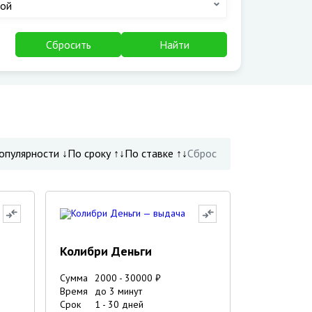
ой
Сбросить
Найти
опулярности ↓
По сроку ↑↓
По ставке ↑↓
Сброс
Колибри Деньги
Сумма
2000
-
30000
₽
Время
до 3 минут
Срок
1
-
30
дней