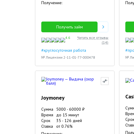
Получение:
Полу
Получить займ
4.6
Читать все отзывы
(
14
)
#круглосуточная работа
#про
№ Лицензии 2-11-01-77-000478
№ Ли
Cas
Joymoney
Сум
Сумма
5000
-
60000
₽
Вре
Время
до 15 минут
Сро
Срок
35
-
126
дней
Став
Ставка
от
0.76
%
Полу
Получение: