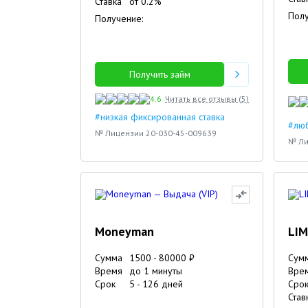
Ставка
от
0.2
%
Полу
Получение:
Получить займ
4.6
Читать все отзывы (
5
)
#низкая фиксированная ставка
#люб
№ Лицензии 20-030-45-009639
№ Ли
Moneyman
LIM
Сумма
1500
-
80000
₽
Сум
Время
до 1 минуты
Вре
Срок
5
-
126
дней
Сро
Став