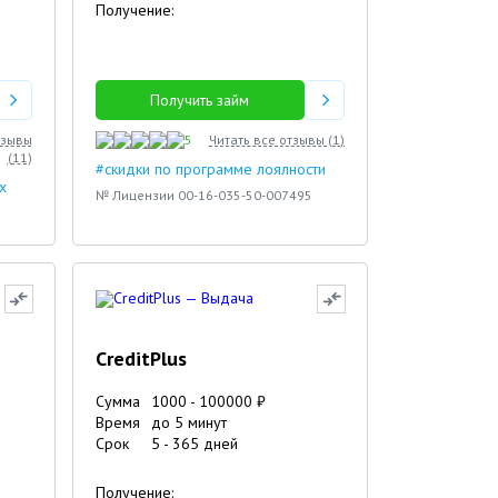
Получение:
Получить займ
тзывы
5
Читать все отзывы (
1
)
(
11
)
#скидки по программе лоялности
х
№ Лицензии 00-16-035-50-007495
CreditPlus
Сумма
1000
-
100000
₽
Время
до 5 минут
Срок
5
-
365
дней
Получение: