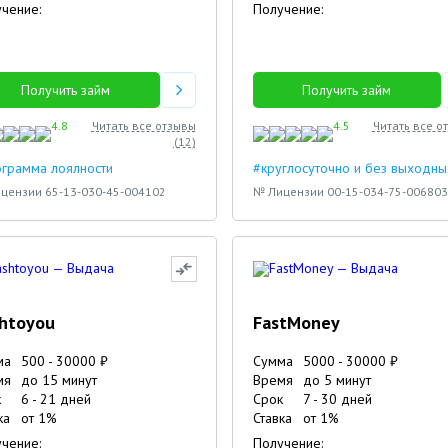
чение:
Получение:
Получить займ
Получить займ
4.8
Читать все отзывы
4.5
Читать все о
(
12
)
грамма лоялности
#круглосуточно и без выходны
цензии 65-13-030-45-004102
№ Лицензии 00-15-034-75-006803
htoyou
FastMoney
ма
500
-
30000
₽
Сумма
5000
-
30000
₽
мя
до 15 минут
Время
до 5 минут
к
6
-
21
дней
Срок
7
-
30
дней
3
5
ка
от
1
%
Ставка
от
1
%
чение:
Получение: