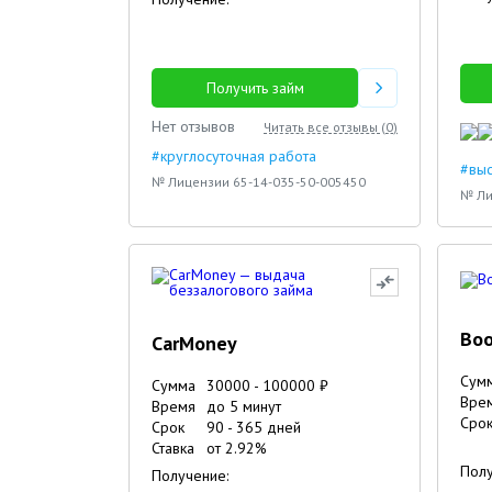
27.10.2023
02.02.2024
Получить займ
Нет отзывов
Читать все отзывы (
0
)
#круглосуточная работа
#вы
№ Лицензии 65-14-035-50-005450
№ Ли
Boo
CarMoney
Сум
Сумма
30000
-
100000
₽
Вре
Время
до 5 минут
Сро
Срок
90
-
365
дней
Ставка
от
2.92
%
Полу
Получение: