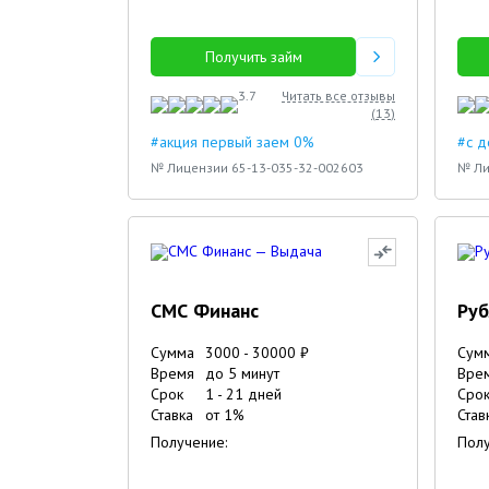
Получить займ
3.7
Читать все отзывы
(
13
)
#акция первый заем 0%
#с 
№ Лицензии 65-13-035-32-002603
№ Ли
СМС Финанс
Руб
Сумма
3000
-
30000
₽
Сум
Время
до 5 минут
Вре
Срок
1
-
21
дней
Сро
Ставка
от
1
%
Став
Получение:
Полу