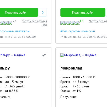
Получить займ
Получить займ
3.2
Читать все отзывы
4.5
Читать все о
(
10
)
досрочным платежом
#без скрытых комиссий
цензии 2-11-05-52-000304
№ Лицензии 65-13-030-45-003951
ль.ру
Микроклад
ма
3000
-
100000
₽
Сумма
1000
-
30000
₽
мя
до 15 минут
Время
до 5 минут
к
7
-
365
дней
Срок
7
-
30
дней
ка
от
0.53
%
Ставка
от
1
%
чение:
Получение: