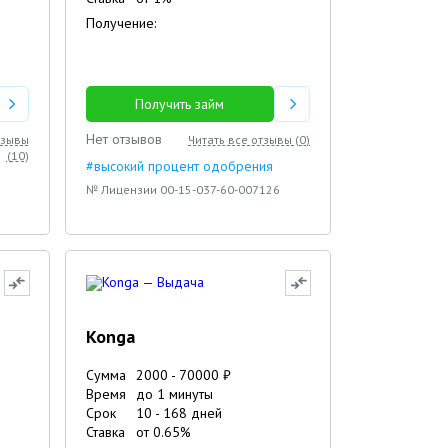
Получение:
Получить займ
Нет отзывов
тзывы
Читать все отзывы (
0
)
(
10
)
#высокий процент одобрения
№ Лицензии 00-15-037-60-007126
Konga
Сумма
2000
-
70000
₽
Время
до 1 минуты
Срок
10
-
168
дней
Ставка
от
0.65
%