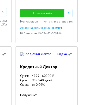
Получить займ
тзывы
Нет отзывов
Читать все отзывы (
0
)
(
15
)
#выдача только наличнымим
№ Лицензии 19-034-75-009166
Кредитный Доктор
Сумма
4999
-
60000
₽
Срок
90
-
540
дней
Ставка
от
0.09
%
Получение: