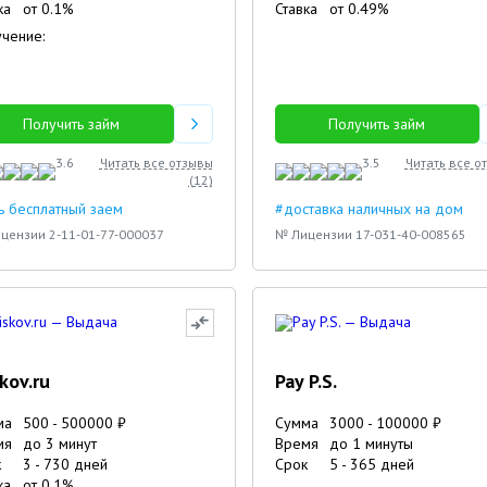
ка
от
0.1
%
Ставка
от
0.49
%
чение:
Получить займ
Получить займ
3.6
Читать все отзывы
3.5
Читать все о
(
12
)
ь бесплатный заем
#доставка наличных на дом
цензии 2-11-01-77-000037
№ Лицензии 17-031-40-008565
skov.ru
Pay P.S.
ма
500
-
500000
₽
Сумма
3000
-
100000
₽
мя
до 3 минут
Время
до 1 минуты
к
3
-
730
дней
Срок
5
-
365
дней
ка
от
0.1
%