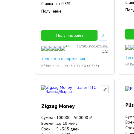
Став
Ставка
от
0.3
%
Полу
Получение:
Получить займ
4.6
Читать все отзывы
(
15
)
#ест
#простота оформления
№ Ли
№ Лицензии 00-15-035-50-007231
Pli
Zigzag Money
Сум
Сумма
100000
-
500000
₽
Вре
Время
до 10 минут
Сро
Срок
5
-
365
дней
Став