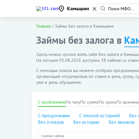
Камышин
Главная
/
Займы без залога в Камышине
Займы без залога в
Ка
Здесь можно срочно взять займ Без залога в Камышин
На сегодня
05.08.2026
доступно 38 займов со ставко
С помощью поиска вы можете отобрать предложени
организаций отсортировав по ставке в день, сроку, 
уже в день обращения.
С проблемами
По типу
По сумме
По сроку
По времен
С просрочками
С плохой историей
Без 
Без отказов
Без истории
Без звонков
Сумма займа