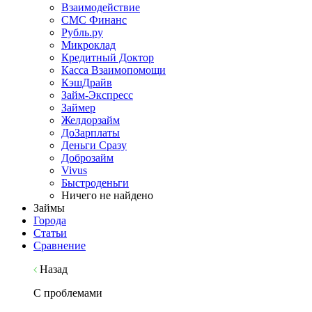
Взаимодействие
СМС Финанс
Рубль.ру
Микроклад
Кредитный Доктор
Касса Взаимопомощи
КэшДрайв
Займ-Экспресс
Займер
Желдорзайм
ДоЗарплаты
Деньги Сразу
Доброзайм
Vivus
Быстроденьги
Ничего не найдено
Займы
Города
Статьи
Сравнение
Назад
С проблемами