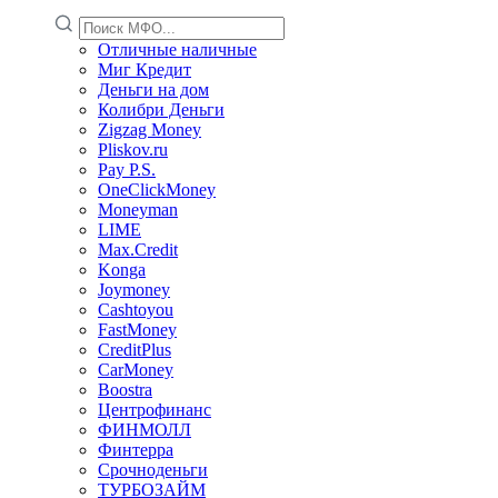
Отличные наличные
Миг Кредит
Деньги на дом
Колибри Деньги
Zigzag Money
Pliskov.ru
Pay P.S.
OneClickMoney
Moneyman
LIME
Max.Credit
Konga
Joymoney
Cashtoyou
FastMoney
CreditPlus
CarMoney
Boostra
Центрофинанс
ФИНМОЛЛ
Финтерра
Срочноденьги
ТУРБОЗАЙМ