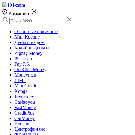
Камышин
Отличные наличные
Миг Кредит
Деньги на дом
Колибри Деньги
Zigzag Money
Pliskov.ru
Pay P.S.
OneClickMoney
Moneyman
LIME
Max.Credit
Konga
Joymoney
Cashtoyou
FastMoney
CreditPlus
CarMoney
Boostra
Центрофинанс
ФИНМОЛЛ