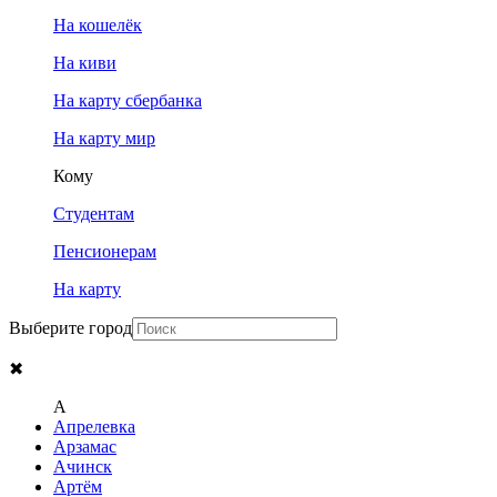
На кошелёк
На киви
На карту сбербанка
На карту мир
Кому
Студентам
Пенсионерам
На карту
Выберите город
✖
A
Апрелевка
Арзамас
Ачинск
Артём