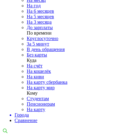
На месяц
На год
На 6 месяцев
На 5 месяцев
На 3 месяца
До зарплаты
По времени
Круглосуточно
За 5 минут
В день обращения
Без карты
Куда
На счёт
На кошелёк
На киви
На карту сбербанка
На карту мир
Кому
Студентам
Пенсионерам
На карту
Города
Сравнение