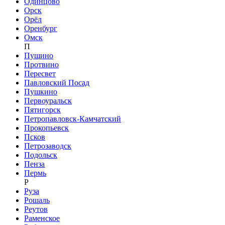
Одинцово
Орск
Орёл
Оренбург
Омск
П
Пущино
Протвино
Пересвет
Павловский Посад
Пушкино
Первоуральск
Пятигорск
Петропавловск-Камчатский
Прокопьевск
Псков
Петрозаводск
Подольск
Пенза
Пермь
Р
Руза
Рошаль
Реутов
Раменское