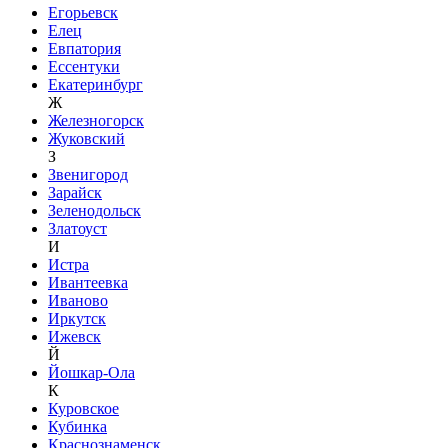
Егорьевск
Елец
Евпатория
Ессентуки
Екатеринбург
Ж
Железногорск
Жуковский
З
Звенигород
Зарайск
Зеленодольск
Златоуст
И
Истра
Ивантеевка
Иваново
Иркутск
Ижевск
Й
Йошкар-Ола
К
Куровское
Кубинка
Краснознаменск