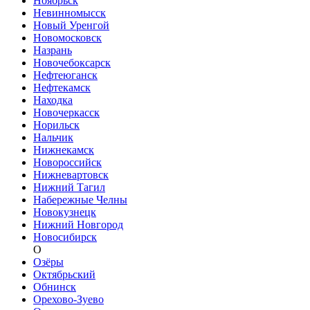
Ноябрьск
Невинномысск
Новый Уренгой
Новомосковск
Назрань
Новочебоксарск
Нефтеюганск
Нефтекамск
Находка
Новочеркасск
Норильск
Нальчик
Нижнекамск
Новороссийск
Нижневартовск
Нижний Тагил
Набережные Челны
Новокузнецк
Нижний Новгород
Новосибирск
О
Озёры
Октябрьский
Обнинск
Орехово-Зуево