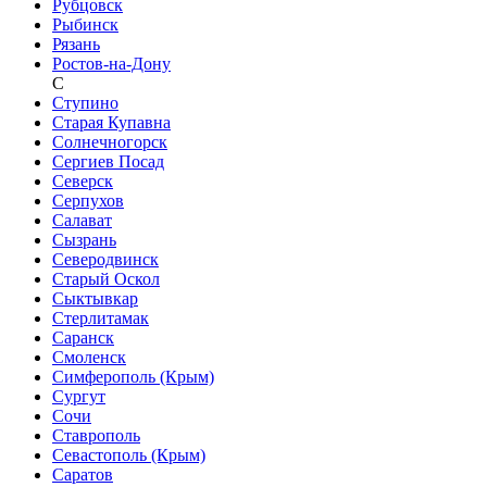
Рубцовск
Рыбинск
Рязань
Ростов-на-Дону
С
Ступино
Старая Купавна
Солнечногорск
Сергиев Посад
Северск
Серпухов
Салават
Сызрань
Северодвинск
Старый Оскол
Сыктывкар
Стерлитамак
Саранск
Смоленск
Симферополь (Крым)
Сургут
Сочи
Ставрополь
Севастополь (Крым)
Саратов