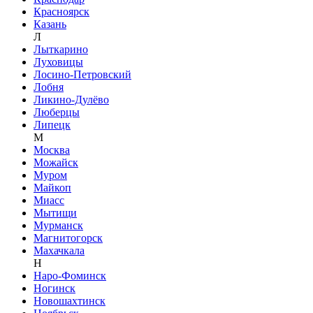
Красноярск
Казань
Л
Лыткарино
Луховицы
Лосино-Петровский
Лобня
Ликино-Дулёво
Люберцы
Липецк
М
Москва
Можайск
Муром
Майкоп
Миасс
Мытищи
Мурманск
Магнитогорск
Махачкала
Н
Наро-Фоминск
Ногинск
Новошахтинск