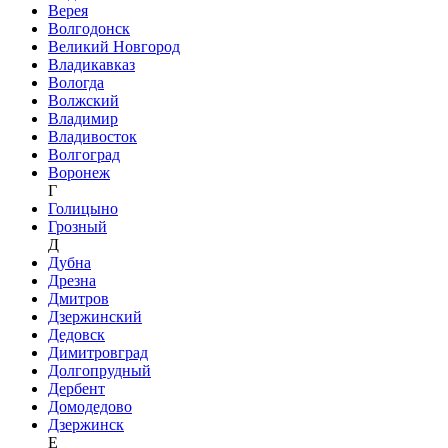
Верея
Волгодонск
Великий Новгород
Владикавказ
Вологда
Волжский
Владимир
Владивосток
Волгоград
Воронеж
Г
Голицыно
Грозный
Д
Дубна
Дрезна
Дмитров
Дзержинский
Дедовск
Димитровград
Долгопрудный
Дербент
Домодедово
Дзержинск
Е