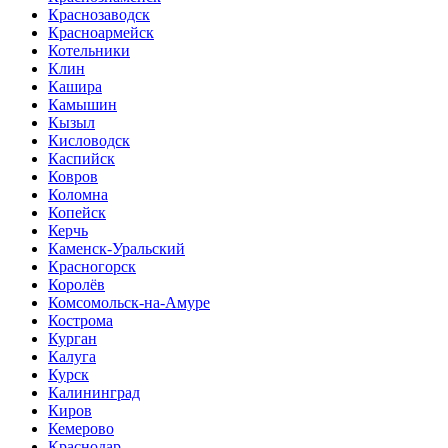
Краснозаводск
Красноармейск
Котельники
Клин
Кашира
Камышин
Кызыл
Кисловодск
Каспийск
Ковров
Коломна
Копейск
Керчь
Каменск-Уральский
Красногорск
Королёв
Комсомольск-на-Амуре
Кострома
Курган
Калуга
Курск
Калининград
Киров
Кемерово
Краснодар