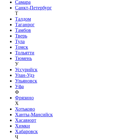
Самара
Санкт-Петербург
Т
Талдом
Таганрог
Тамбов
Тверь
Тула
Томск
Тольятти
Тюмень
У
Уссурийск
Улан-Удэ
Ульяновск
Уфа
Ф
Фрязино
Х
Хотьково
Ханты-Мансийск
Хасавюрт
Химки
Хабаровск
Ч