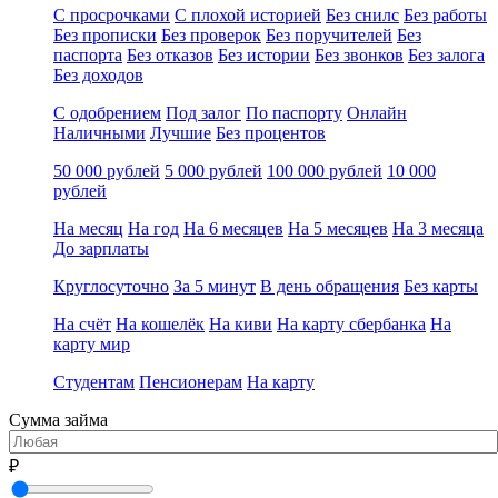
С просрочками
С плохой историей
Без снилс
Без работы
Без прописки
Без проверок
Без поручителей
Без
паспорта
Без отказов
Без истории
Без звонков
Без залога
Без доходов
С одобрением
Под залог
По паспорту
Онлайн
Наличными
Лучшие
Без процентов
50 000 рублей
5 000 рублей
100 000 рублей
10 000
рублей
На месяц
На год
На 6 месяцев
На 5 месяцев
На 3 месяца
До зарплаты
Круглосуточно
За 5 минут
В день обращения
Без карты
На счёт
На кошелёк
На киви
На карту сбербанка
На
карту мир
Студентам
Пенсионерам
На карту
Сумма займа
₽