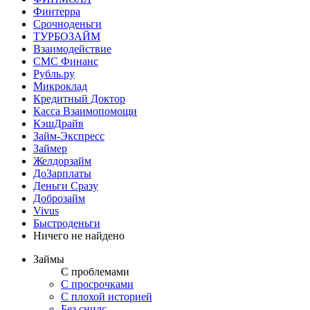
Финтерра
Срочноденьги
ТУРБОЗАЙМ
Взаимодействие
СМС Финанс
Рубль.ру
Микроклад
Кредитный Доктор
Касса Взаимопомощи
КэшДрайв
Займ-Экспресс
Займер
Желдорзайм
ДоЗарплаты
Деньги Сразу
Доброзайм
Vivus
Быстроденьги
Ничего не найдено
Займы
С проблемами
С просрочками
С плохой историей
Без снилс