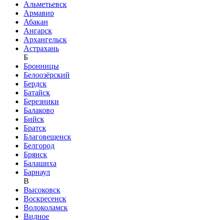
Альметьевск
Армавир
Абакан
Ангарск
Архангельск
Астрахань
Б
Бронницы
Белоозёрский
Бердск
Батайск
Березники
Балаково
Бийск
Братск
Благовещенск
Белгород
Брянск
Балашиха
Барнаул
В
Высоковск
Воскресенск
Волоколамск
Видное