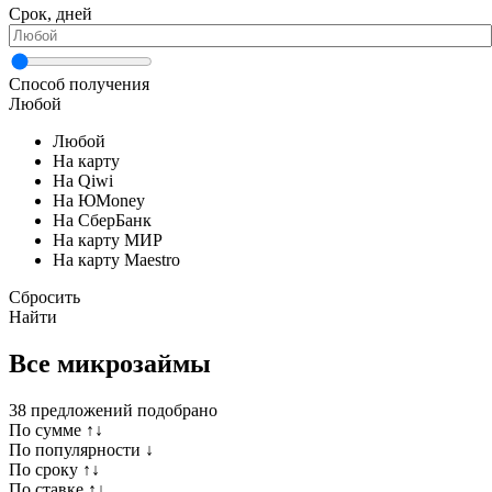
Срок, дней
Способ получения
Любой
Любой
На карту
На Qiwi
На ЮMoney
На СберБанк
На карту МИР
На карту Maestro
Сбросить
Найти
Все микрозаймы
38
предложений подобрано
По сумме ↑↓
По популярности ↓
По сроку ↑↓
По ставке ↑↓