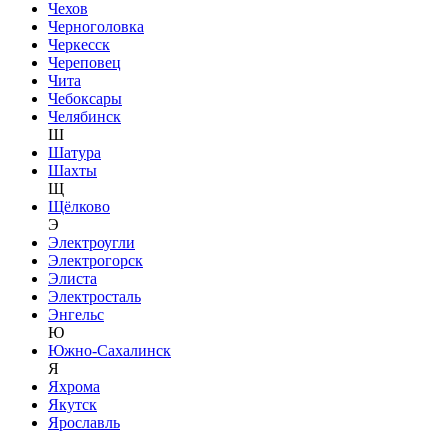
Чехов
Черноголовка
Черкесск
Череповец
Чита
Чебоксары
Челябинск
Ш
Шатура
Шахты
Щ
Щёлково
Э
Электроугли
Электрогорск
Элиста
Электросталь
Энгельс
Ю
Южно-Сахалинск
Я
Яхрома
Якутск
Ярославль