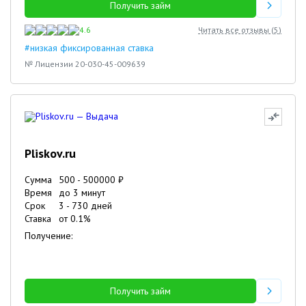
Получить займ
4.6
Читать все отзывы (
5
)
#низкая фиксированная ставка
№ Лицензии 20-030-45-009639
Pliskov.ru
Сумма
500
-
500000
₽
Время
до 3 минут
Срок
3
-
730
дней
Ставка
от
0.1
%
Получение:
Получить займ