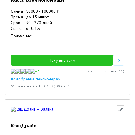
Сумма
10000
-
100000
₽
Время
до 15 минут
Срок
30
-
270
дней
Ставка
от
0.1
%
Получение:
Получить займ
4.5
Читать все отзывы (
11
)
#одобрение пенсионерам
№ Лицензии 65-15-030-29-006503
КэшДрайв