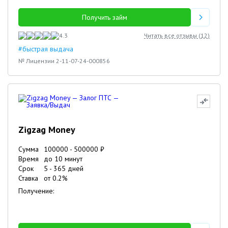
Получить займ
4.3
Читать все отзывы (
12
)
#быстрая выдача
№ Лицензии 2-11-07-24-000856
Zigzag Money
Сумма
100000
-
500000
₽
Время
до 10 минут
Срок
5
-
365
дней
Ставка
от
0.2
%
Получение: