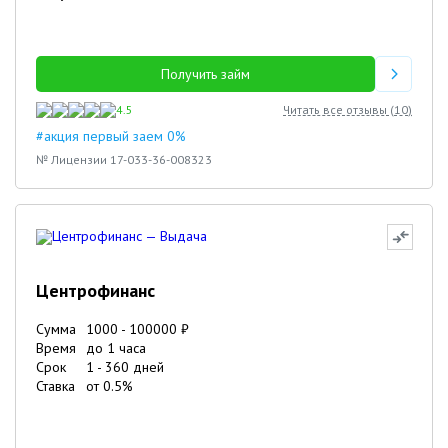
Получить займ
4.5
Читать все отзывы (
10
)
#акция первый заем 0%
№ Лицензии 17-033-36-008323
Центрофинанс
Сумма
1000
-
100000
₽
Время
до 1 часа
Срок
1
-
360
дней
Ставка
от
0.5
%