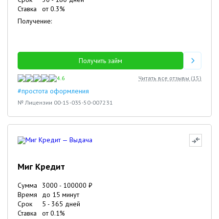
Ставка
от
0.3
%
Получение:
Получить займ
4.6
Читать все отзывы (
15
)
#простота оформления
№ Лицензии 00-15-035-50-007231
Миг Кредит
Сумма
3000
-
100000
₽
Время
до 15 минут
Срок
5
-
365
дней
Ставка
от
0.1
%