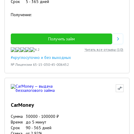
Срок
5
-
365
дней
Получение:
Получить займ
4.2
Читать все отзывы (
10
)
#круглосуточно и без выходных
№ Лицензии 65-15-030-45-006452
CarMoney
Сумма
30000
-
100000
₽
Время
до 5 минут
Срок
90
-
365
дней
Ставка
от
2.92
%