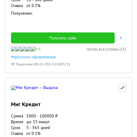
Ставка
от
0.3
%
Получение:
Получить займ
4.6
Читать все отзывы (
15
)
#простота оформления
№ Лицензии 00-15-035-50-007231
Миг Кредит
Сумма
3000
-
100000
₽
Время
до 15 минут
Срок
5
-
365
дней
Ставка
от
0.1
%