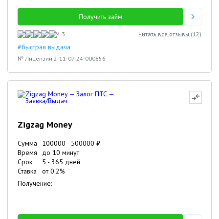
Получить займ
4.3
Читать все отзывы (
12
)
#быстрая выдача
№ Лицензии 2-11-07-24-000856
Zigzag Money
Сумма
100000
-
500000
₽
Время
до 10 минут
Срок
5
-
365
дней
Ставка
от
0.2
%
Получение: