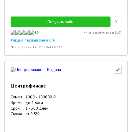
Получить займ
4.5
Читать все отзывы (
10
)
#акция первый заем 0%
№ Лицензии 17-033-36-008323
Центрофинанс
Сумма
1000
-
100000
₽
Время
до 1 часа
Срок
1
-
360
дней
Ставка
от
0.5
%