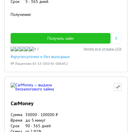
Срок
5
-
365
дней
Получение:
Получить займ
4.2
Читать все отзывы (
10
)
#круглосуточно и без выходных
№ Лицензии 65-15-030-45-006452
CarMoney
Сумма
30000
-
100000
₽
Время
до 5 минут
Срок
90
-
365
дней
Ставка
от
2.92
%