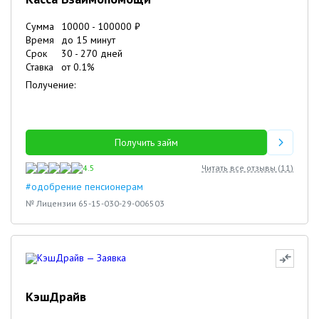
Сумма
10000
-
100000
₽
Время
до 15 минут
Срок
30
-
270
дней
Ставка
от
0.1
%
Получение:
Получить займ
4.5
Читать все отзывы (
11
)
#одобрение пенсионерам
№ Лицензии 65-15-030-29-006503
КэшДрайв