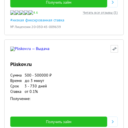
Получить займ
4.6
Читать все отзывы (
5
)
#низкая фиксированная ставка
№ Лицензии 20-030-45-009639
Pliskov.ru
Сумма
500
-
500000
₽
Время
до 3 минут
Срок
3
-
730
дней
Ставка
от
0.1
%
Получение:
Получить займ