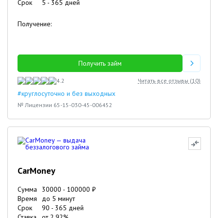
Срок
5
-
365
дней
Получение:
Получить займ
4.2
Читать все отзывы (
10
)
#круглосуточно и без выходных
№ Лицензии 65-15-030-45-006452
CarMoney
Сумма
30000
-
100000
₽
Время
до 5 минут
Срок
90
-
365
дней
Ставка
от
2.92
%