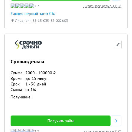
3.7
Читать все отзывы (
13
)
#акция первый заем 0%
№ Лицензии 65-13-035-32-002603
Срочноденьги
Сумма
2000
-
100000
₽
Время
до 15 минут
Срок
1
-
30
дней
Ставка
от
1
%
Получение:
Получить займ
3.2
Читать все отзывы (
10
)