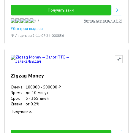
Получить займ
4.3
Читать все отзывы (
12
)
#быстрая выдача
№ Лицензии 2-11-07-24-000856
Zigzag Money
Сумма
100000
-
500000
₽
Время
до 10 минут
Срок
5
-
365
дней
Ставка
от
0.2
%
Получение: