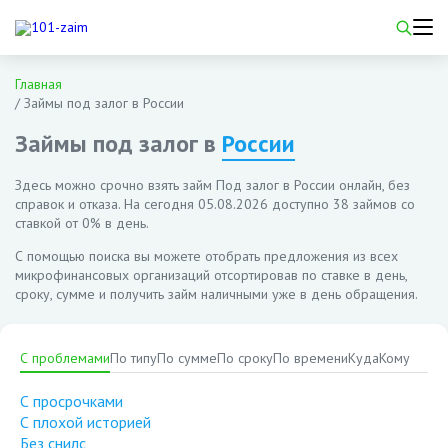
Главная
/
Займы под залог в России
Займы под залог в
России
Здесь можно срочно взять займ Под залог в России онлайн, без
справок и отказа. На сегодня
05.08.2026
доступно 38 займов со
ставкой от 0% в день.
С помощью поиска вы можете отобрать предложения из всех
микрофинансовых организаций отсортировав по ставке в день,
сроку, сумме и получить займ наличными уже в день обращения.
С проблемами
По типу
По сумме
По сроку
По времени
Куда
Кому
С просрочками
С плохой историей
Без снилс