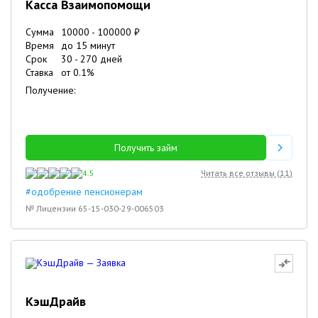
Касса Взаимопомощи
Сумма
10000
-
100000
₽
Время
до 15 минут
Срок
30
-
270
дней
Ставка
от
0.1
%
Получение:
Получить займ
4.5
Читать все отзывы (
11
)
#одобрение пенсионерам
№ Лицензии 65-15-030-29-006503
КэшДрайв