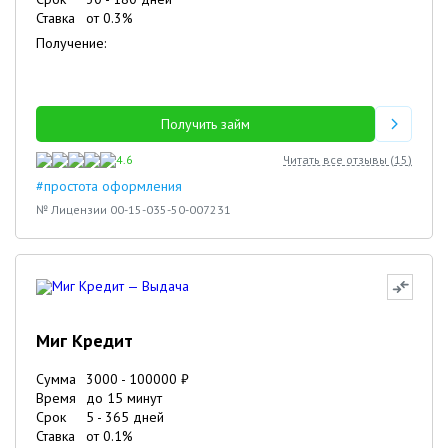
Ставка
от
0.3
%
Получение:
Получить займ
4.6
Читать все отзывы (
15
)
#простота оформления
№ Лицензии 00-15-035-50-007231
Миг Кредит
Сумма
3000
-
100000
₽
Время
до 15 минут
Срок
5
-
365
дней
Ставка
от
0.1
%