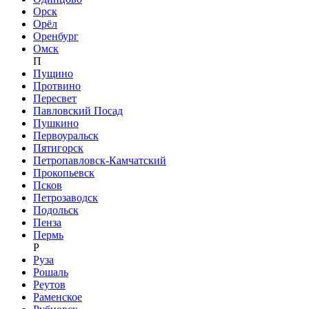
Орск
Орёл
Оренбург
Омск
П
Пущино
Протвино
Пересвет
Павловский Посад
Пушкино
Первоуральск
Пятигорск
Петропавловск-Камчатский
Прокопьевск
Псков
Петрозаводск
Подольск
Пенза
Пермь
Р
Руза
Рошаль
Реутов
Раменское