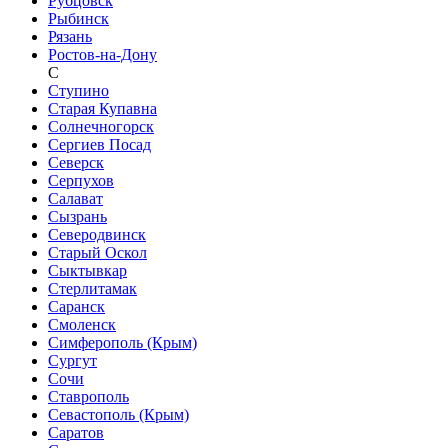
Рубцовск
Рыбинск
Рязань
Ростов-на-Дону
С
Ступино
Старая Купавна
Солнечногорск
Сергиев Посад
Северск
Серпухов
Салават
Сызрань
Северодвинск
Старый Оскол
Сыктывкар
Стерлитамак
Саранск
Смоленск
Симферополь (Крым)
Сургут
Сочи
Ставрополь
Севастополь (Крым)
Саратов