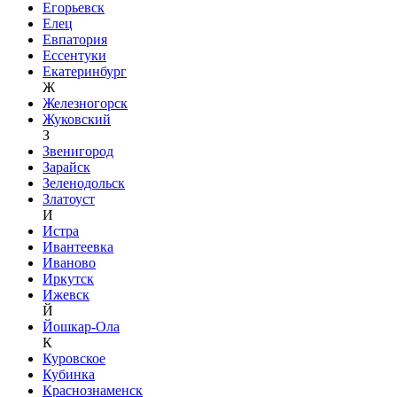
Егорьевск
Елец
Евпатория
Ессентуки
Екатеринбург
Ж
Железногорск
Жуковский
З
Звенигород
Зарайск
Зеленодольск
Златоуст
И
Истра
Ивантеевка
Иваново
Иркутск
Ижевск
Й
Йошкар-Ола
К
Куровское
Кубинка
Краснознаменск