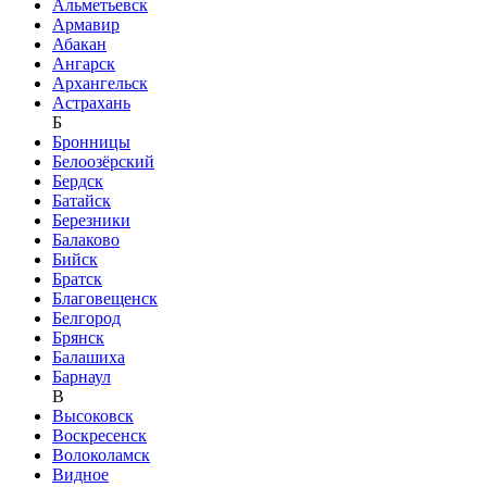
Альметьевск
Армавир
Абакан
Ангарск
Архангельск
Астрахань
Б
Бронницы
Белоозёрский
Бердск
Батайск
Березники
Балаково
Бийск
Братск
Благовещенск
Белгород
Брянск
Балашиха
Барнаул
В
Высоковск
Воскресенск
Волоколамск
Видное