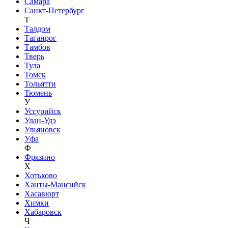
Самара
Санкт-Петербург
Т
Талдом
Таганрог
Тамбов
Тверь
Тула
Томск
Тольятти
Тюмень
У
Уссурийск
Улан-Удэ
Ульяновск
Уфа
Ф
Фрязино
Х
Хотьково
Ханты-Мансийск
Хасавюрт
Химки
Хабаровск
Ч