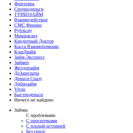
Финтерра
Срочноденьги
ТУРБОЗАЙМ
Взаимодействие
СМС Финанс
Рубль.ру
Микроклад
Кредитный Доктор
Касса Взаимопомощи
КэшДрайв
Займ-Экспресс
Займер
Желдорзайм
ДоЗарплаты
Деньги Сразу
Доброзайм
Vivus
Быстроденьги
Ничего не найдено
Займы
С проблемами
С просрочками
С плохой историей
Без снилс