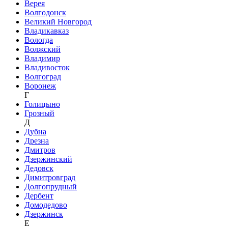
Верея
Волгодонск
Великий Новгород
Владикавказ
Вологда
Волжский
Владимир
Владивосток
Волгоград
Воронеж
Г
Голицыно
Грозный
Д
Дубна
Дрезна
Дмитров
Дзержинский
Дедовск
Димитровград
Долгопрудный
Дербент
Домодедово
Дзержинск
Е