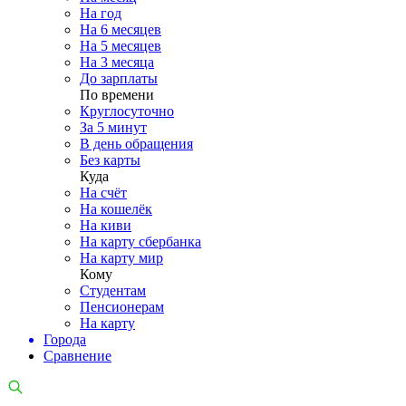
На год
На 6 месяцев
На 5 месяцев
На 3 месяца
До зарплаты
По времени
Круглосуточно
За 5 минут
В день обращения
Без карты
Куда
На счёт
На кошелёк
На киви
На карту сбербанка
На карту мир
Кому
Студентам
Пенсионерам
На карту
Города
Сравнение