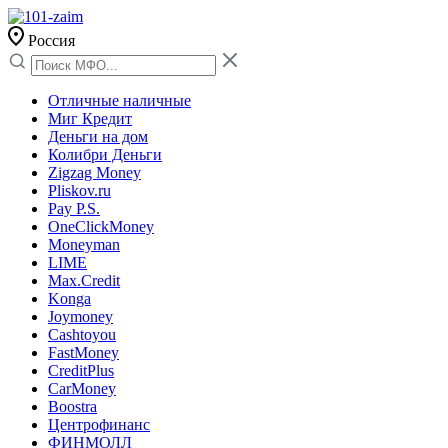
Россия
Отличные наличные
Миг Кредит
Деньги на дом
Колибри Деньги
Zigzag Money
Pliskov.ru
Pay P.S.
OneClickMoney
Moneyman
LIME
Max.Credit
Konga
Joymoney
Cashtoyou
FastMoney
CreditPlus
CarMoney
Boostra
Центрофинанс
ФИНМОЛЛ