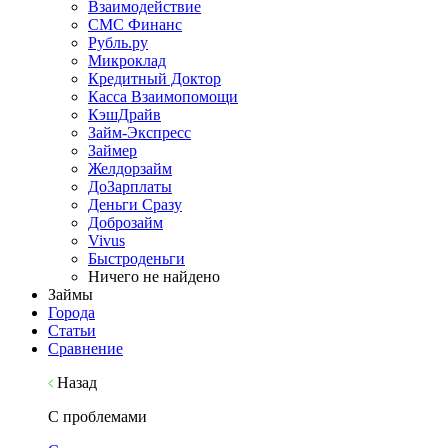
Взаимодействие
СМС Финанс
Рубль.ру
Микроклад
Кредитный Доктор
Касса Взаимопомощи
КэшДрайв
Займ-Экспресс
Займер
Желдорзайм
ДоЗарплаты
Деньги Сразу
Доброзайм
Vivus
Быстроденьги
Ничего не найдено
Займы
Города
Статьи
Сравнение
Назад
С проблемами