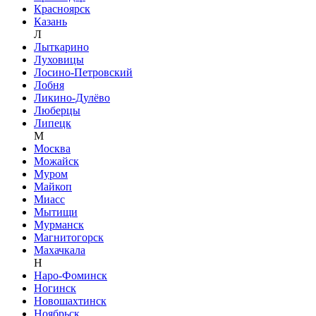
Красноярск
Казань
Л
Лыткарино
Луховицы
Лосино-Петровский
Лобня
Ликино-Дулёво
Люберцы
Липецк
М
Москва
Можайск
Муром
Майкоп
Миасс
Мытищи
Мурманск
Магнитогорск
Махачкала
Н
Наро-Фоминск
Ногинск
Новошахтинск
Ноябрьск