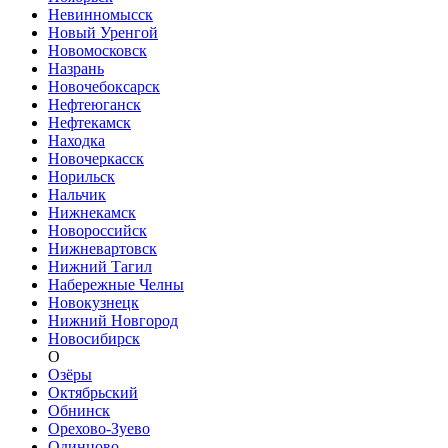
Невинномысск
Новый Уренгой
Новомосковск
Назрань
Новочебоксарск
Нефтеюганск
Нефтекамск
Находка
Новочеркасск
Норильск
Нальчик
Нижнекамск
Новороссийск
Нижневартовск
Нижний Тагил
Набережные Челны
Новокузнецк
Нижний Новгород
Новосибирск
О
Озёры
Октябрьский
Обнинск
Орехово-Зуево
Одинцово