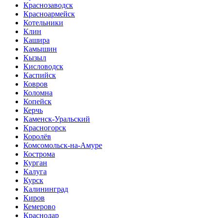
Краснозаводск
Красноармейск
Котельники
Клин
Кашира
Камышин
Кызыл
Кисловодск
Каспийск
Ковров
Коломна
Копейск
Керчь
Каменск-Уральский
Красногорск
Королёв
Комсомольск-на-Амуре
Кострома
Курган
Калуга
Курск
Калининград
Киров
Кемерово
Краснодар