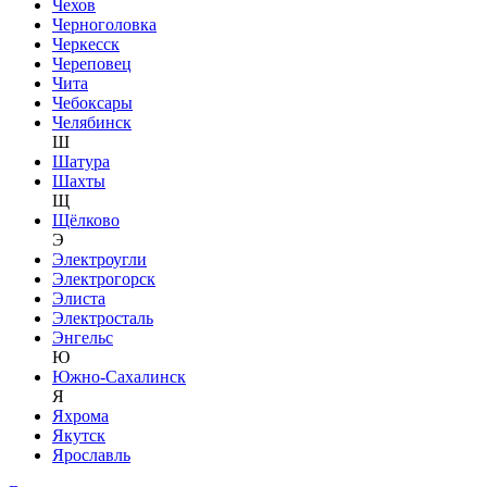
Чехов
Черноголовка
Черкесск
Череповец
Чита
Чебоксары
Челябинск
Ш
Шатура
Шахты
Щ
Щёлково
Э
Электроугли
Электрогорск
Элиста
Электросталь
Энгельс
Ю
Южно-Сахалинск
Я
Яхрома
Якутск
Ярославль