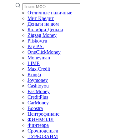
Отличные наличные
Миг Кредит
Деньги на дом
Колибри Деньги
Zigzag Money
Pliskov.ru
Pay P.S.
OneClickMoney
Moneyman
LIME
Max.Credit
Konga
Joymoney
Cashtoyou
FastMoney
CreditPlus
CarMoney
Boostra
Центрофинанс
ФИНМОЛЛ
Финтерра
Срочноденьги
ТУРБОЗАЙМ