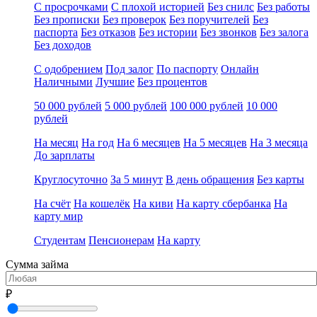
С просрочками
С плохой историей
Без снилс
Без работы
Без прописки
Без проверок
Без поручителей
Без
паспорта
Без отказов
Без истории
Без звонков
Без залога
Без доходов
С одобрением
Под залог
По паспорту
Онлайн
Наличными
Лучшие
Без процентов
50 000 рублей
5 000 рублей
100 000 рублей
10 000
рублей
На месяц
На год
На 6 месяцев
На 5 месяцев
На 3 месяца
До зарплаты
Круглосуточно
За 5 минут
В день обращения
Без карты
На счёт
На кошелёк
На киви
На карту сбербанка
На
карту мир
Студентам
Пенсионерам
На карту
Сумма займа
₽