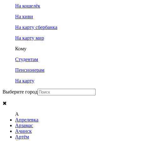
На кошелёк
На киви
На карту сбербанка
На карту мир
Кому
Студентам
Пенсионерам
На карту
Выберите город
✖
A
Апрелевка
Арзамас
Ачинск
Артём