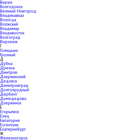
Верея
Волгодонск
Великий Новгород
Владикавказ
Вологда
Волжский
Владимир
Владивосток
Волгоград
Воронеж
Г
Голицыно
Грозный
Д
Дубна
Дрезна
Дмитров
Дзержинский
Дедовск
Димитровград
Долгопрудный
Дербент
Домодедово
Дзержинск
Е
Егорьевск
Елец
Евпатория
Ессентуки
Екатеринбург
Ж
Железногорск