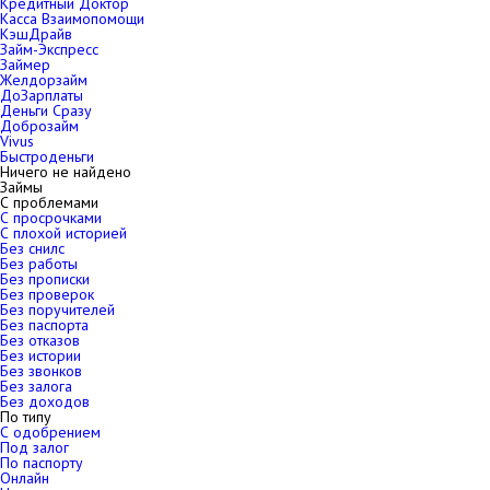
Кредитный Доктор
Касса Взаимопомощи
КэшДрайв
Займ-Экспресс
Займер
Желдорзайм
ДоЗарплаты
Деньги Сразу
Доброзайм
Vivus
Быстроденьги
Ничего не найдено
Займы
С проблемами
С просрочками
С плохой историей
Без снилс
Без работы
Без прописки
Без проверок
Без поручителей
Без паспорта
Без отказов
Без истории
Без звонков
Без залога
Без доходов
По типу
С одобрением
Под залог
По паспорту
Онлайн