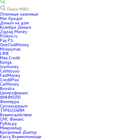
Отличные наличные
Миг Кредит
Деньги на дом
Колибри Деньги
Zigzag Money
Pliskov.ru
Pay P.S.
OneClickMoney
Moneyman
LIME
Max.Credit
Konga
Joymoney
Cashtoyou
FastMoney
CreditPlus
CarMoney
Boostra
Центрофинанс
ФИНМОЛЛ
Финтерра
Срочноденьги
ТУРБОЗАЙМ
Взаимодействие
СМС Финанс
Рубль.ру
Микроклад
Кредитный Доктор
Касса Взаимопомощи