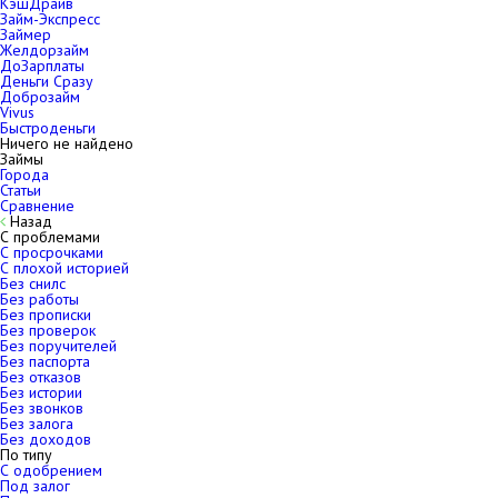
КэшДрайв
Займ-Экспресс
Займер
Желдорзайм
ДоЗарплаты
Деньги Сразу
Доброзайм
Vivus
Быстроденьги
Ничего не найдено
Займы
Города
Статьи
Сравнение
Назад
С проблемами
С просрочками
С плохой историей
Без снилс
Без работы
Без прописки
Без проверок
Без поручителей
Без паспорта
Без отказов
Без истории
Без звонков
Без залога
Без доходов
По типу
С одобрением
Под залог