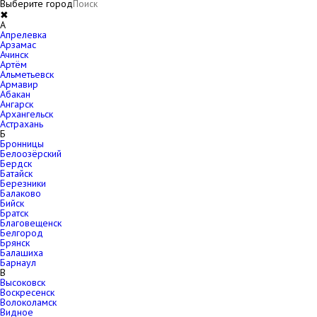
Выберите город
✖
A
Апрелевка
Арзамас
Ачинск
Артём
Альметьевск
Армавир
Абакан
Ангарск
Архангельск
Астрахань
Б
Бронницы
Белоозёрский
Бердск
Батайск
Березники
Балаково
Бийск
Братск
Благовещенск
Белгород
Брянск
Балашиха
Барнаул
В
Высоковск
Воскресенск
Волоколамск
Видное