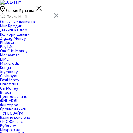
Старая Купавна
Отличные наличные
Миг Кредит
Деньги на дом
Колибри Деньги
Zigzag Money
Pliskov.ru
Pay P.S.
OneClickMoney
Moneyman
LIME
Max.Credit
Konga
Joymoney
Cashtoyou
FastMoney
CreditPlus
CarMoney
Boostra
Центрофинанс
ФИНМОЛЛ
Финтерра
Срочноденьги
ТУРБОЗАЙМ
Взаимодействие
СМС Финанс
Рубль.ру
Микроклад