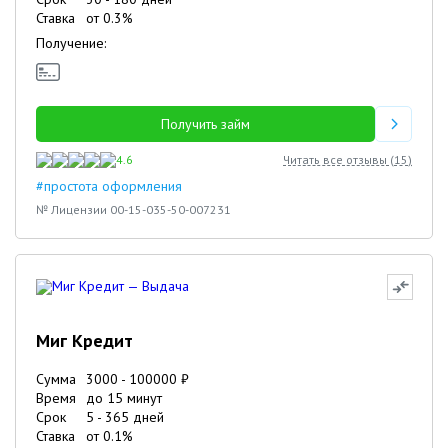
Ставка
от
0.3
%
Получение:
Получить займ
4.6
Читать все отзывы (
15
)
#простота оформления
№ Лицензии 00-15-035-50-007231
Миг Кредит
Сумма
3000
-
100000
₽
Время
до 15 минут
Срок
5
-
365
дней
Ставка
от
0.1
%