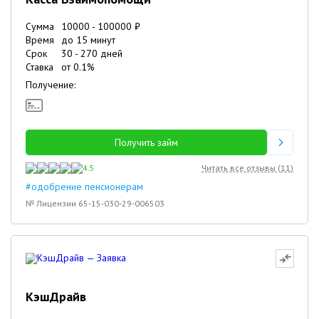
Сумма
10000
-
100000
₽
Время
до 15 минут
Срок
30
-
270
дней
Ставка
от
0.1
%
Получение:
Получить займ
4.5
Читать все отзывы (
11
)
#одобрение пенсионерам
№ Лицензии 65-15-030-29-006503
КэшДрайв