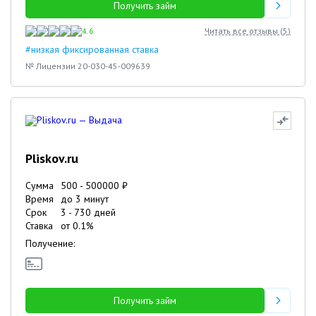
Получить займ
4.6
Читать все отзывы (
5
)
#низкая фиксированная ставка
№ Лицензии 20-030-45-009639
Pliskov.ru
Сумма
500
-
500000
₽
Время
до 3 минут
Срок
3
-
730
дней
Ставка
от
0.1
%
Получение:
Получить займ