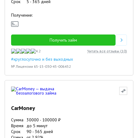
Срок
5
-
365
дней
Получение:
Получить займ
4.2
Читать все отзывы (
10
)
#круглосуточно и без выходных
№ Лицензии 65-15-030-45-006452
CarMoney
Сумма
30000
-
100000
₽
Время
до 5 минут
Срок
90
-
365
дней
Ставка
от
2.92
%