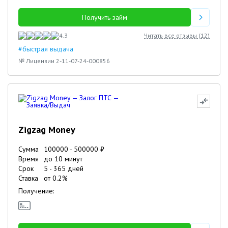
Получить займ
4.3
Читать все отзывы (
12
)
#быстрая выдача
№ Лицензии 2-11-07-24-000856
Zigzag Money
Сумма
100000
-
500000
₽
Время
до 10 минут
Срок
5
-
365
дней
Ставка
от
0.2
%
Получение: