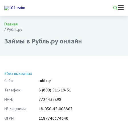
Главная
/
Рубль.ру
Займы в Рубль.ру онлайн
#без выходных
Сайт:
rubl.ru/
Телефон:
8 (800) 511-19-51
ИНН:
7724435898
№ лицензии:
18-030-45-008863
ОГРН:
1187746374640