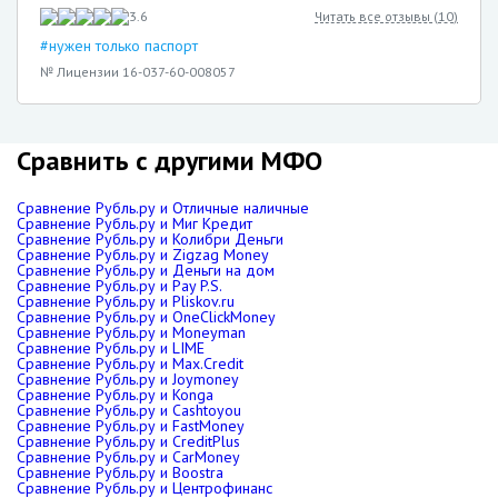
3.6
Читать все отзывы (
10
)
#нужен только паспорт
№ Лицензии 16-037-60-008057
Сравнить с другими МФО
Сравнение Рубль.ру и Отличные наличные
Сравнение Рубль.ру и Миг Кредит
Сравнение Рубль.ру и Колибри Деньги
Сравнение Рубль.ру и Zigzag Money
Сравнение Рубль.ру и Деньги на дом
Сравнение Рубль.ру и Pay P.S.
Сравнение Рубль.ру и Pliskov.ru
Сравнение Рубль.ру и OneClickMoney
Сравнение Рубль.ру и Moneyman
Сравнение Рубль.ру и LIME
Сравнение Рубль.ру и Max.Credit
Сравнение Рубль.ру и Joymoney
Сравнение Рубль.ру и Konga
Сравнение Рубль.ру и Cashtoyou
Сравнение Рубль.ру и FastMoney
Сравнение Рубль.ру и CreditPlus
Сравнение Рубль.ру и CarMoney
Сравнение Рубль.ру и Boostra
Сравнение Рубль.ру и Центрофинанс