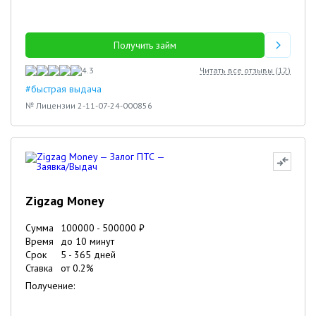
Получить займ
4.3
Читать все отзывы (
12
)
#быстрая выдача
№ Лицензии 2-11-07-24-000856
Zigzag Money
Сумма
100000
-
500000
₽
Время
до 10 минут
Срок
5
-
365
дней
Ставка
от
0.2
%
Получение: