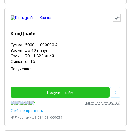
КэшДрайв
Сумма
5000
-
1000000
₽
Время
до 40 минут
Срок
30
-
1 825
дней
Ставка
от
1
%
Получение:
Получить займ
5
Читать все отзывы (
9
)
#гибкие проценты
№ Лицензии 18-034-75-009039