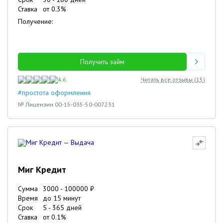
Ставка
от
0.3
%
Получение:
Получить займ
4.6
Читать все отзывы (
15
)
#простота оформления
№ Лицензии 00-15-035-50-007231
Миг Кредит
Сумма
3000
-
100000
₽
Время
до 15 минут
Срок
5
-
365
дней
Ставка
от
0.1
%