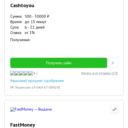
Cashtoyou
Сумма
500
-
30000
₽
Время
до 15 минут
Срок
6
-
21
дней
Ставка
от
1
%
Получение:
Получить займ
4.2
Читать все отзывы (
10
)
#высокий процент одобрения
№ Лицензии 19-040-67-009295
FastMoney