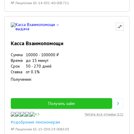
№ Лицензии 65-14-031-40-005711
Касса Взаимопомощи
Сумма
10000
-
100000
₽
Время
до 15 минут
Срок
30
-
270
дней
Ставка
от
0.1
%
Получение:
Получить займ
4.5
Читать все отзывы (
11
)
#одобрение пенсионерам
№ Лицензии 65-15-030-29-006503