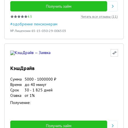
Получить займ
4.5
Читать все отзывы (
11
)
#одобрение пенсионерам
№ Лицензии 65-15-030-29-006503
КэшДрайв
Сумма
5000
-
1000000
₽
Время
до 40 минут
Срок
30
-
1 825
дней
Ставка
от
1
%
Получение:
Получить займ