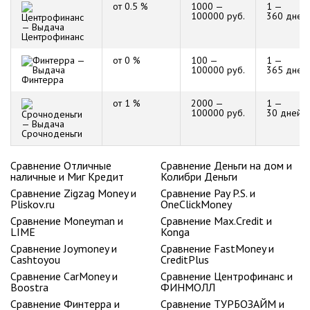
от 0.5 %
1000 —
1 —
100000 руб.
360 дней
Центрофинанс
от 0 %
100 —
1 —
100000 руб.
365 дней
Финтерра
от 1 %
2000 —
1 —
100000 руб.
30 дней
Срочноденьги
Сравнение Отличные
Сравнение Деньги на дом и
наличные и Миг Кредит
Колибри Деньги
Сравнение Zigzag Money и
Сравнение Pay P.S. и
Pliskov.ru
OneClickMoney
Сравнение Moneyman и
Сравнение Max.Credit и
LIME
Konga
Сравнение Joymoney и
Сравнение FastMoney и
Cashtoyou
CreditPlus
Сравнение CarMoney и
Сравнение Центрофинанс и
Boostra
ФИНМОЛЛ
Сравнение Финтерра и
Сравнение ТУРБОЗАЙМ и