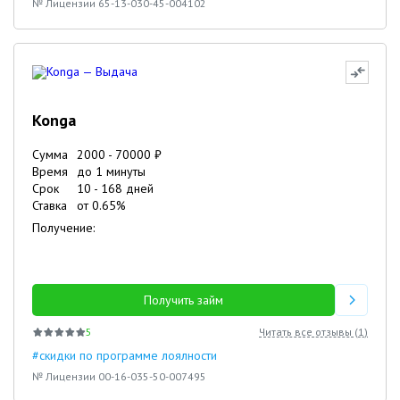
№ Лицензии 65-13-030-45-004102
Konga
Сумма
2000
-
70000
₽
Время
до 1 минуты
Срок
10
-
168
дней
Ставка
от
0.65
%
Получение:
Получить займ
5
Читать все отзывы (
1
)
#скидки по программе лоялности
№ Лицензии 00-16-035-50-007495