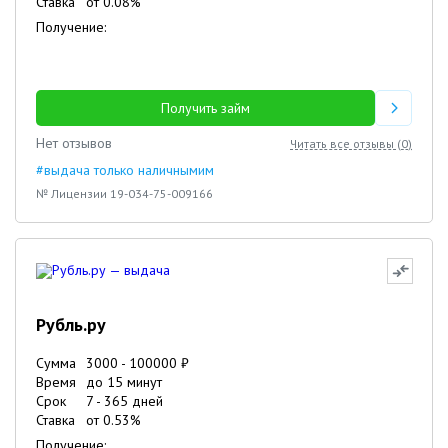
Ставка
от
0.08
%
Получение:
Получить займ
Нет отзывов
Читать все отзывы (
0
)
#выдача только наличнымим
№ Лицензии 19-034-75-009166
Рубль.ру
Сумма
3000
-
100000
₽
Время
до 15 минут
Срок
7
-
365
дней
Ставка
от
0.53
%
Получение: