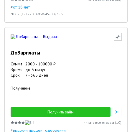
#от 18 лет
№ Лицензии 20-030-45-009653
ДоЗарплаты
Сумма
2000
-
100000
₽
Время
до 5 минут
Срок
7
-
365
дней
Получение:
Получить займ
3.4
Читать все отзывы (
10
)
#высокий процент одобрения