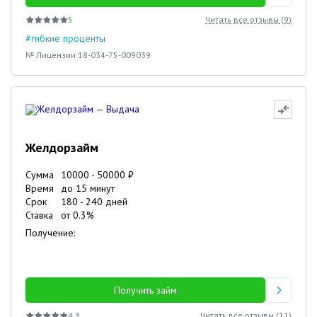
5
Читать все отзывы (
9
)
#гибкие проценты
№ Лицензии 18-034-75-009039
Желдорзайм
Сумма
10000
-
50000
₽
Время
до 15 минут
Срок
180
-
240
дней
Ставка
от
0.3
%
Получение:
Получить займ
4.3
Читать все отзывы (
11
)