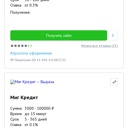
Ставка
от
0.3
%
Получение:
Получить займ
4.6
Читать все отзывы (
15
)
#простота оформления
№ Лицензии 00-15-035-50-007231
Миг Кредит
Сумма
3000
-
100000
₽
Время
до 15 минут
Срок
5
-
365
дней
Ставка
от
0.1
%