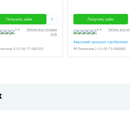
Получить займ
Получить займ
3.4
Читать все отзывы
4.4
Читать все о
(
10
)
#высокий процент одобрения
цензии 3-12-01-77-002032
№ Лицензии 2-11-05-73-000002
х