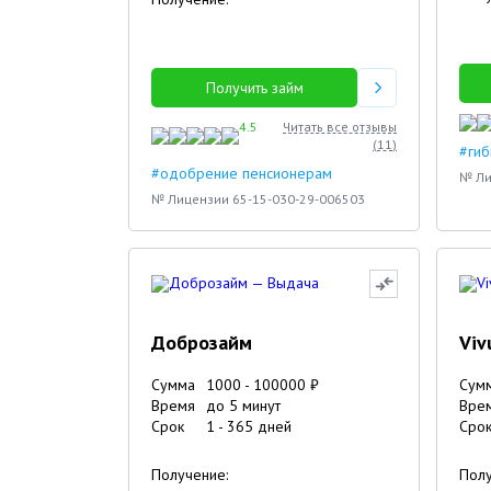
18.10.2023
Получить займ
4.5
Читать все отзывы
(
11
)
#гиб
#одобрение пенсионерам
№ Ли
№ Лицензии 65-15-030-29-006503
Доброзайм
Viv
Сумма
1000
-
100000
₽
Сум
Время
до 5 минут
Вре
Срок
1
-
365
дней
Сро
Получение:
Полу