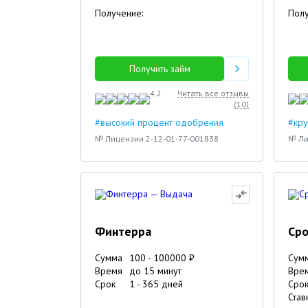
Получение:
Полу
Получить займ
4.2
Читать все отзывы
(
10
)
#высокий процент одобрения
#кру
№ Лицензии 2-12-01-77-001838
№ Ли
Финтерра
Сро
Сумма
100
-
100000
₽
Сум
Время
до 15 минут
Вре
Срок
1
-
365
дней
Сро
Став