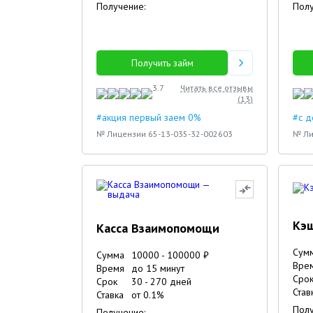
Получение:
Полу
Получить займ
3.7
Читать все отзывы
(
13
)
#акция первый заем 0%
#с 
№ Лицензии 65-13-035-32-002603
№ Ли
Кэ
Касса Взаимопомощи
Сум
Сумма
10000
-
100000
₽
Вре
Время
до 15 минут
Сро
Срок
30
-
270
дней
Став
Ставка
от
0.1
%
Полу
Получение: