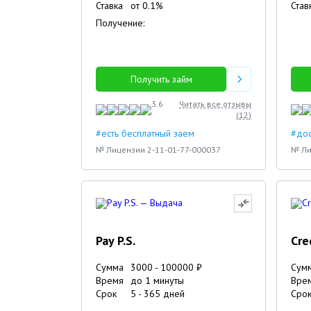
Ставка
от
0.1
%
Став
Получение:
Получить займ
3.6
Читать все отзывы
(
12
)
#есть бесплатный заем
#дос
№ Лицензии 2-11-01-77-000037
№ Ли
Pay P.S.
Cre
Сумма
3000
-
100000
₽
Сум
Время
до 1 минуты
Вре
Срок
5
-
365
дней
Сро