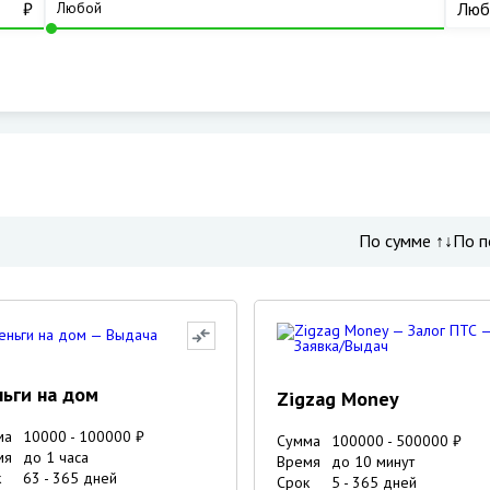
₽
Люб
По сумме ↑↓
По п
ьги на дом
Zigzag Money
ма
10000
-
100000
₽
Сумма
100000
-
500000
₽
мя
до 1 часа
Время
до 10 минут
к
63
-
365
дней
Срок
5
-
365
дней