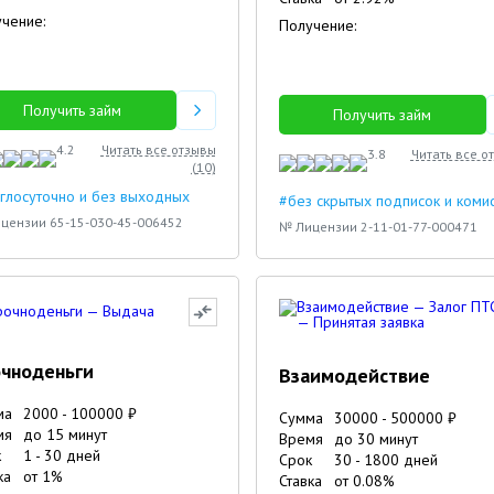
чение:
Получение:
Получить займ
Получить займ
4.2
Читать все отзывы
3.8
Читать все о
(
10
)
глосуточно и без выходных
#без скрытых подписок и коми
цензии 65-15-030-45-006452
№ Лицензии 2-11-01-77-000471
чноденьги
Взаимодействие
ма
2000
-
100000
₽
Сумма
30000
-
500000
₽
мя
до 15 минут
Время
до 30 минут
к
1
-
30
дней
Срок
30
-
1800
дней
ка
от
1
%
Ставка
от
0.08
%