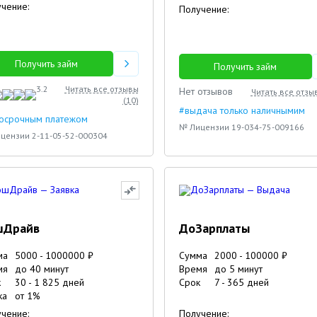
чение:
Получение:
Получить займ
Получить займ
3.2
Читать все отзывы
Нет отзывов
Читать все отзы
(
10
)
#выдача только наличнымим
досрочным платежом
№ Лицензии 19-034-75-009166
цензии 2-11-05-52-000304
шДрайв
ДоЗарплаты
ма
5000
-
1000000
₽
Сумма
2000
-
100000
₽
мя
до 40 минут
Время
до 5 минут
к
30
-
1 825
дней
Срок
7
-
365
дней
3
ка
от
1
%
чение:
Получение: