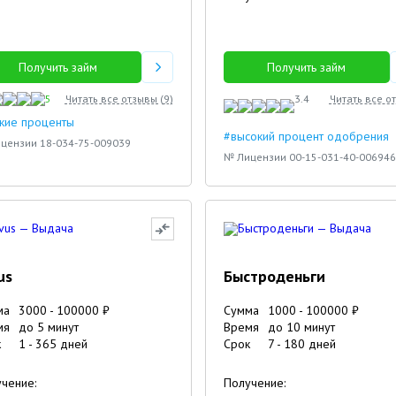
Нина
Получить займ
Получить займ
5
Читать все отзывы (
9
)
3.4
Читать все о
кие проценты
#высокий процент одобрения
цензии 18-034-75-009039
№ Лицензии 00-15-031-40-006946
us
Быстроденьги
ма
3000
-
100000
₽
Сумма
1000
-
100000
₽
мя
до 5 минут
Время
до 10 минут
к
1
-
365
дней
Срок
7
-
180
дней
чение:
Получение: