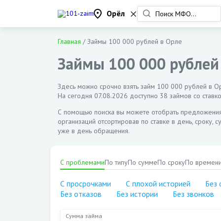
Орёл
Главная
/
Займы 100 000 рублей в Орле
Займы 100 000 рублей
Здесь можно срочно взять займ 100 000 рублей в Орл
На сегодня
07.08.2026
доступно 38 займов со ставко
С помощью поиска вы можете отобрать предложени
организаций отсортировав по ставке в день, сроку, 
уже в день обращения.
С проблемами
По типу
По сумме
По сроку
По времен
С просрочками
С плохой историей
Без 
Без отказов
Без истории
Без звонков
Сумма займа