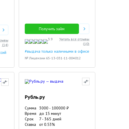
Получить займ
3.9
Читать все отзывы
тзывы
(
10
)
(
14
)
#выдача только наличными в офисе
ссий
№ Лицензии 65-13-031-11-004012
Рубль.ру
Сумма
3000
-
100000
₽
Время
до 15 минут
Срок
7
-
365
дней
Ставка
от
0.53
%