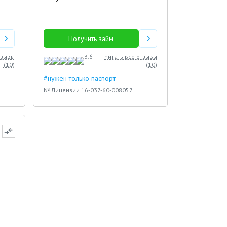
Получить займ
тзывы
3.6
Читать все отзывы
(
10
)
(
10
)
#нужен только паспорт
№ Лицензии 16-037-60-008057