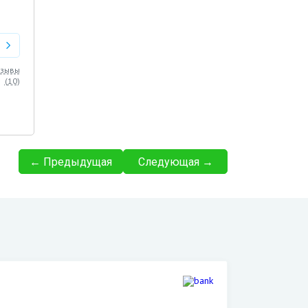
тзывы
(
10
)
← Предыдущая
Следующая →