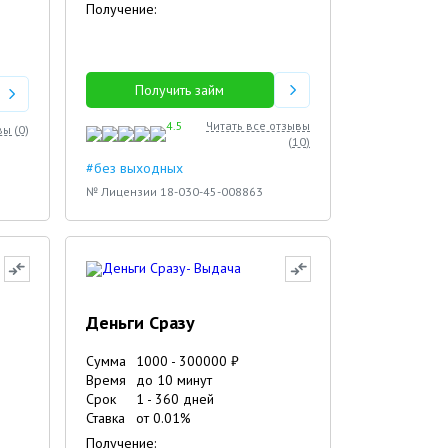
Получение:
Получить займ
4.5
Читать все отзывы
вы (
0
)
(
10
)
#без выходных
№ Лицензии 18-030-45-008863
Деньги Сразу
Сумма
1000
-
300000
₽
Время
до 10 минут
Срок
1
-
360
дней
Ставка
от
0.01
%
Получение: