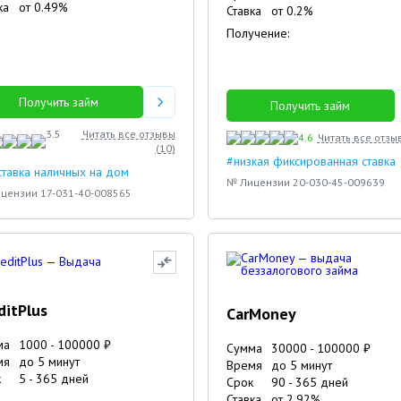
ка
от
0.49
%
Ставка
от
0.2
%
Получение:
Получить займ
Получить займ
3.5
Читать все отзывы
4.6
Читать все отзы
(
10
)
#низкая фиксированная ставка
тавка наличных на дом
№ Лицензии 20-030-45-009639
цензии 17-031-40-008565
ditPlus
CarMoney
ма
1000
-
100000
₽
Сумма
30000
-
100000
₽
мя
до 5 минут
Время
до 5 минут
к
5
-
365
дней
Срок
90
-
365
дней
Ставка
от
2.92
%