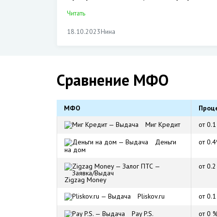
Читать
18.10.2023
Нина
Сравнение МФО
МФО
Проц
Миг Кредит
от 0.
Деньги
от 0.
на дом
от 0.
Zigzag Money
Pliskov.ru
от 0.
Pay P.S.
от 0 