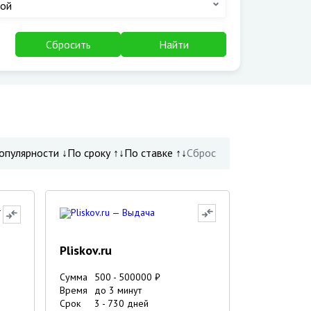
ой
Сбросить
Найти
опулярности ↓
По сроку ↑↓
По ставке ↑↓
Сброс
Pliskov.ru
Сумма
500
-
500000
₽
Время
до 3 минут
Срок
3
-
730
дней