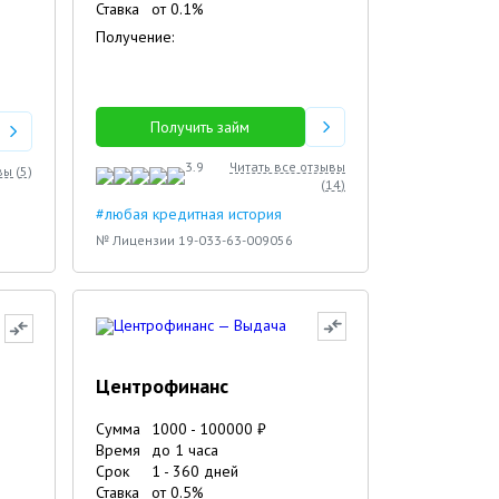
Ставка
от
0.1
%
Получение:
Получить займ
3.9
Читать все отзывы
вы (
5
)
(
14
)
#любая кредитная история
№ Лицензии 19-033-63-009056
Центрофинанс
Сумма
1000
-
100000
₽
Время
до 1 часа
Срок
1
-
360
дней
Ставка
от
0.5
%