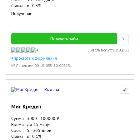
Ставка
от
0.3
%
Получение:
Получить займ
4.6
Читать все отзывы (
15
)
#простота оформления
№ Лицензии 00-15-035-50-007231
Миг Кредит
Сумма
3000
-
100000
₽
Время
до 15 минут
Срок
5
-
365
дней
Ставка
от
0.1
%