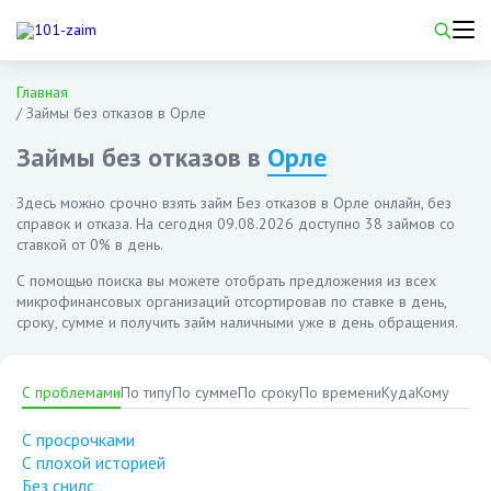
Главная
/
Займы без отказов в Орле
Займы без отказов в
Орле
Здесь можно срочно взять займ Без отказов в Орле онлайн, без
справок и отказа. На сегодня
09.08.2026
доступно 38 займов со
ставкой от 0% в день.
С помощью поиска вы можете отобрать предложения из всех
микрофинансовых организаций отсортировав по ставке в день,
сроку, сумме и получить займ наличными уже в день обращения.
С проблемами
По типу
По сумме
По сроку
По времени
Куда
Кому
С просрочками
С плохой историей
Без снилс