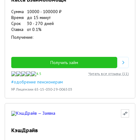
Сумма
10000
-
100000
₽
Время
до 15 минут
Срок
30
-
270
дней
Ставка
от
0.1
%
Получение:
Получить займ
4.5
Читать все отзывы (
11
)
#одобрение пенсионерам
№ Лицензии 65-15-030-29-006503
КэшДрайв