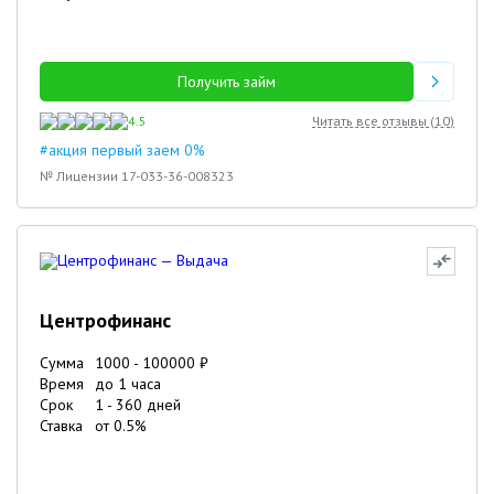
Получить займ
4.5
Читать все отзывы (
10
)
#акция первый заем 0%
№ Лицензии 17-033-36-008323
Центрофинанс
Сумма
1000
-
100000
₽
Время
до 1 часа
Срок
1
-
360
дней
Ставка
от
0.5
%