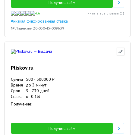
Получить займ
4.6
Читать все отзывы (
5
)
#низкая фиксированная ставка
№ Лицензии 20-030-45-009639
Pliskov.ru
Сумма
500
-
500000
₽
Время
до 3 минут
Срок
3
-
730
дней
Ставка
от
0.1
%
Получение:
Получить займ