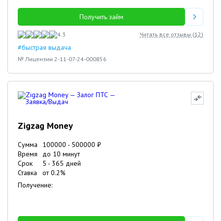
Получить займ
4.3
Читать все отзывы (
12
)
#быстрая выдача
№ Лицензии 2-11-07-24-000856
Zigzag Money
Сумма
100000
-
500000
₽
Время
до 10 минут
Срок
5
-
365
дней
Ставка
от
0.2
%
Получение: