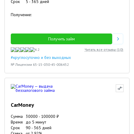
Срок
5
-
365
дней
Получение:
Получить займ
4.2
Читать все отзывы (
10
)
#круглосуточно и без выходных
№ Лицензии 65-15-030-45-006452
CarMoney
Сумма
30000
-
100000
₽
Время
до 5 минут
Срок
90
-
365
дней
Ставка
от
2.92
%