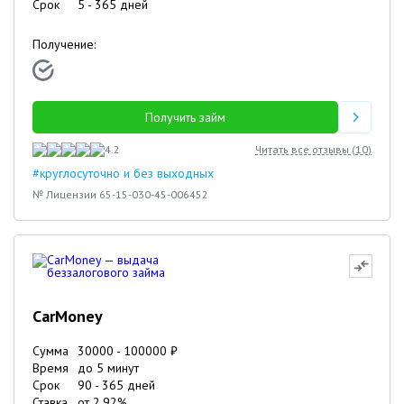
Срок
5
-
365
дней
Получение:
Получить займ
4.2
Читать все отзывы (
10
)
#круглосуточно и без выходных
№ Лицензии 65-15-030-45-006452
CarMoney
Сумма
30000
-
100000
₽
Время
до 5 минут
Срок
90
-
365
дней
Ставка
от
2.92
%