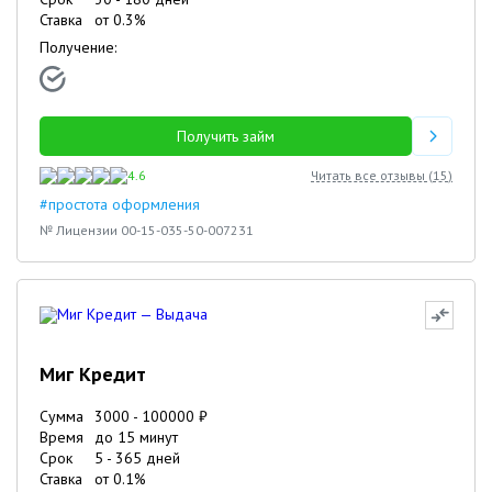
Ставка
от
0.3
%
Получение:
Получить займ
4.6
Читать все отзывы (
15
)
#простота оформления
№ Лицензии 00-15-035-50-007231
Миг Кредит
Сумма
3000
-
100000
₽
Время
до 15 минут
Срок
5
-
365
дней
Ставка
от
0.1
%