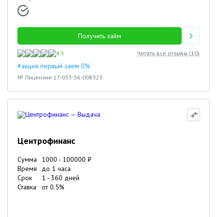
Получить займ
4.5
Читать все отзывы (
10
)
#акция первый заем 0%
№ Лицензии 17-033-36-008323
Центрофинанс
Сумма
1000
-
100000
₽
Время
до 1 часа
Срок
1
-
360
дней
Ставка
от
0.5
%