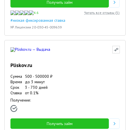
Получить займ
4.6
Читать все отзывы (
5
)
#низкая фиксированная ставка
№ Лицензии 20-030-45-009639
Pliskov.ru
Сумма
500
-
500000
₽
Время
до 3 минут
Срок
3
-
730
дней
Ставка
от
0.1
%
Получение:
Получить займ