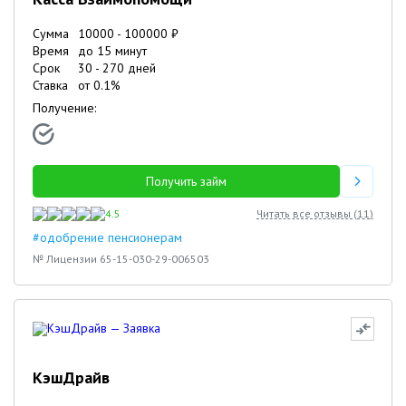
Сумма
10000
-
100000
₽
Время
до 15 минут
Срок
30
-
270
дней
Ставка
от
0.1
%
Получение:
Получить займ
4.5
Читать все отзывы (
11
)
#одобрение пенсионерам
№ Лицензии 65-15-030-29-006503
КэшДрайв