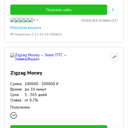
Получить займ
4.3
Читать все отзывы (
12
)
#быстрая выдача
№ Лицензии 2-11-07-24-000856
Zigzag Money
Сумма
100000
-
500000
₽
Время
до 10 минут
Срок
5
-
365
дней
Ставка
от
0.2
%
Получение: