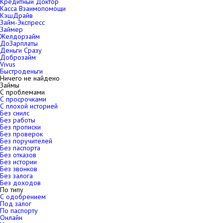
Кредитный Доктор
Касса Взаимопомощи
КэшДрайв
Займ-Экспресс
Займер
Желдорзайм
ДоЗарплаты
Деньги Сразу
Доброзайм
Vivus
Быстроденьги
Ничего не найдено
Займы
С проблемами
С просрочками
С плохой историей
Без снилс
Без работы
Без прописки
Без проверок
Без поручителей
Без паспорта
Без отказов
Без истории
Без звонков
Без залога
Без доходов
По типу
С одобрением
Под залог
По паспорту
Онлайн