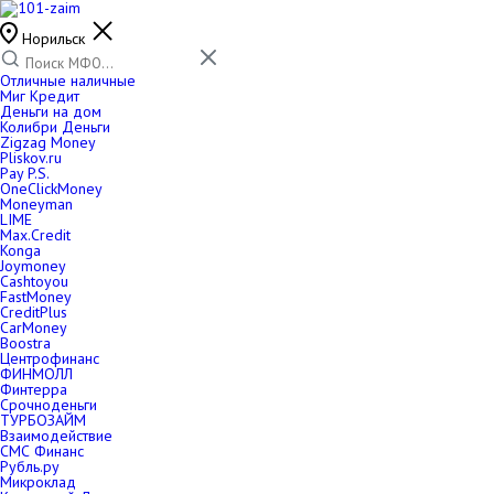
Норильск
Отличные наличные
Миг Кредит
Деньги на дом
Колибри Деньги
Zigzag Money
Pliskov.ru
Pay P.S.
OneClickMoney
Moneyman
LIME
Max.Credit
Konga
Joymoney
Cashtoyou
FastMoney
CreditPlus
CarMoney
Boostra
Центрофинанс
ФИНМОЛЛ
Финтерра
Срочноденьги
ТУРБОЗАЙМ
Взаимодействие
СМС Финанс
Рубль.ру
Микроклад