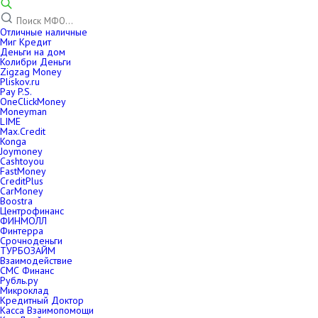
Отличные наличные
Миг Кредит
Деньги на дом
Колибри Деньги
Zigzag Money
Pliskov.ru
Pay P.S.
OneClickMoney
Moneyman
LIME
Max.Credit
Konga
Joymoney
Cashtoyou
FastMoney
CreditPlus
CarMoney
Boostra
Центрофинанс
ФИНМОЛЛ
Финтерра
Срочноденьги
ТУРБОЗАЙМ
Взаимодействие
СМС Финанс
Рубль.ру
Микроклад
Кредитный Доктор
Касса Взаимопомощи