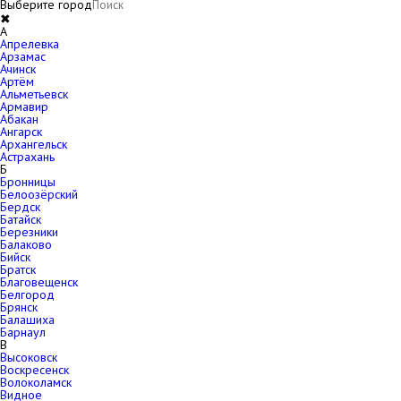
Выберите город
✖
A
Апрелевка
Арзамас
Ачинск
Артём
Альметьевск
Армавир
Абакан
Ангарск
Архангельск
Астрахань
Б
Бронницы
Белоозёрский
Бердск
Батайск
Березники
Балаково
Бийск
Братск
Благовещенск
Белгород
Брянск
Балашиха
Барнаул
В
Высоковск
Воскресенск
Волоколамск
Видное