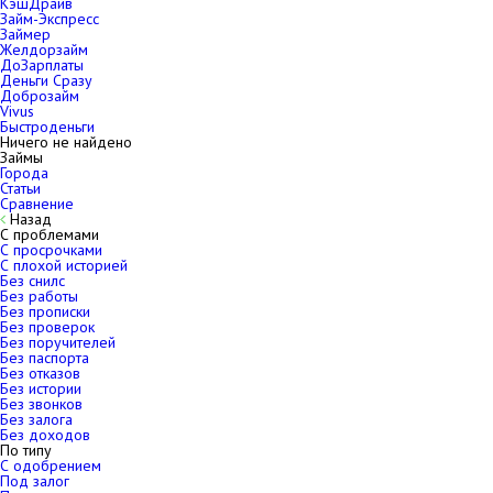
КэшДрайв
Займ-Экспресс
Займер
Желдорзайм
ДоЗарплаты
Деньги Сразу
Доброзайм
Vivus
Быстроденьги
Ничего не найдено
Займы
Города
Статьи
Сравнение
Назад
С проблемами
С просрочками
С плохой историей
Без снилс
Без работы
Без прописки
Без проверок
Без поручителей
Без паспорта
Без отказов
Без истории
Без звонков
Без залога
Без доходов
По типу
С одобрением
Под залог