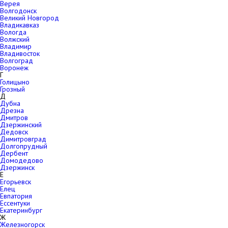
Верея
Волгодонск
Великий Новгород
Владикавказ
Вологда
Волжский
Владимир
Владивосток
Волгоград
Воронеж
Г
Голицыно
Грозный
Д
Дубна
Дрезна
Дмитров
Дзержинский
Дедовск
Димитровград
Долгопрудный
Дербент
Домодедово
Дзержинск
Е
Егорьевск
Елец
Евпатория
Ессентуки
Екатеринбург
Ж
Железногорск